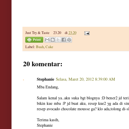
Just Try & Taste
23.20
di
23.20
Label:
Buah
,
Cake
20 komentar:
Stephanie
Selasa, Maret 20, 2012 8:39:00 AM
Mba Endang,
Salam kenal ya..aku suka bgt blognya :D bener2 jd te
bikin kue mba :P jd buat aku, resep kue2 yg ada di si
resep avocado chocolate mousse ga? klo ada,tolong di-
Terima kasih,
Stephanie