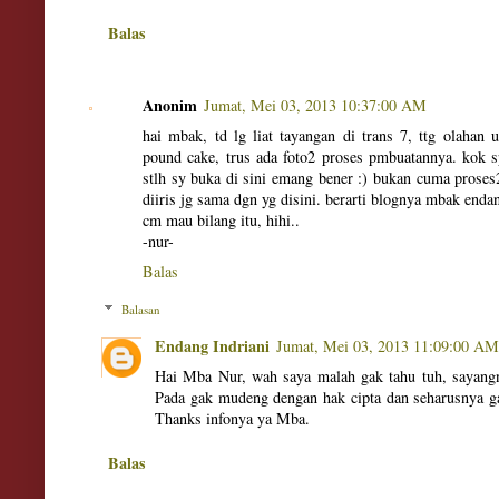
Balas
Anonim
Jumat, Mei 03, 2013 10:37:00 AM
hai mbak, td lg liat tayangan di trans 7, ttg olahan 
pound cake, trus ada foto2 proses pmbuatannya. kok s
stlh sy buka di sini emang bener :) bukan cuma proses
diiris jg sama dgn yg disini. berarti blognya mbak end
cm mau bilang itu, hihi..
-nur-
Balas
Balasan
Endang Indriani
Jumat, Mei 03, 2013 11:09:00 AM
Hai Mba Nur, wah saya malah gak tahu tuh, sayangn
Pada gak mudeng dengan hak cipta dan seharusnya ga
Thanks infonya ya Mba.
Balas