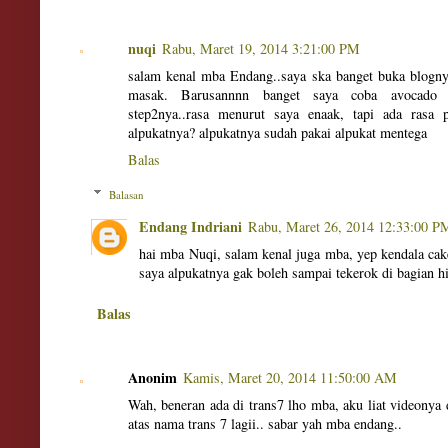
nuqi
Rabu, Maret 19, 2014 3:21:00 PM
salam kenal mba Endang..saya ska banget buka blognya
masak. Barusannnn banget saya coba avocado 
step2nya..rasa menurut saya enaak, tapi ada rasa 
alpukatnya? alpukatnya sudah pakai alpukat mentega
Balas
Balasan
Endang Indriani
Rabu, Maret 26, 2014 12:33:00 P
hai mba Nuqi, salam kenal juga mba, yep kendala cake
saya alpukatnya gak boleh sampai tekerok di bagian h
Balas
Anonim
Kamis, Maret 20, 2014 11:50:00 AM
Wah, beneran ada di trans7 lho mba, aku liat videonya 
atas nama trans 7 lagii.. sabar yah mba endang..