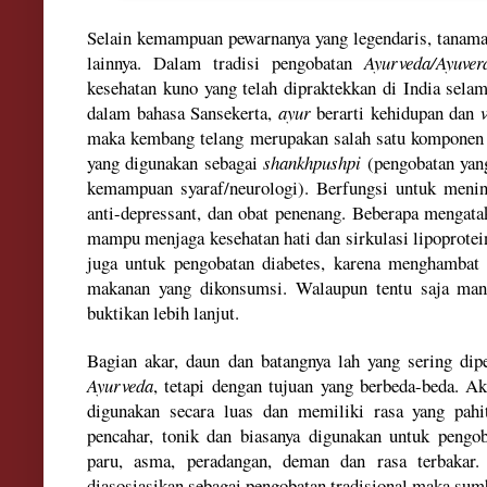
Selain kemampuan pewarnanya yang legendaris, tanaman
lainnya. Dalam tradisi pengobatan
Ayurveda/Ayuve
kesehatan kuno yang telah dipraktekkan di India selam
dalam bahasa Sansekerta,
ayur
berarti kehidupan dan
maka kembang telang merupakan salah satu komponen 
yang digunakan sebagai
shankhpushpi
(pengobatan yan
kemampuan syaraf/neurologi). Berfungsi untuk meningk
anti-depressant, dan obat penenang. Beberapa mengat
mampu menjaga kesehatan hati dan sirkulasi lipoprote
juga untuk pengobatan diabetes, karena menghambat
makanan yang dikonsumsi. Walaupun tentu saja manfa
buktikan lebih lanjut.
Bagian akar, daun dan batangnya lah yang sering di
Ayurveda
, tetapi dengan tujuan yang berbeda-beda. A
digunakan secara luas dan memiliki rasa yang pahi
pencahar, tonik dan biasanya digunakan untuk pengo
paru, asma, peradangan, deman dan rasa terbakar
diasosiasikan sebagai pengobatan tradisional maka sum