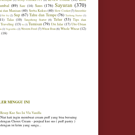
Sayuran
(370)
ambal
(89)
Saus
(176)
Sate
(14)
ai dan Manisan
(40)
Serba Kukus
(40)
Slow Cooker
(7)
Smoothie
Sup
(67)
Tahu dan Tempe
(76)
)
Stir fry
(2)
Taizhong Starter
(1)
Telur
(53)
(11)
Talas
(10)
Tips dan
Tangzhong Starter
(4)
Tumisan
(79)
Traveling
(13)
Ubi Jalar
(17)
Ubi-Ubian
tu
(1)
Whole Wheat
(12)
Western Food
(7)
Wheat Bran
(6)
on
(2)
Vegetables
(2)
t
(18)
LER MINGGU INI
Resep Kue Sus Isi Vla Vanilla
Niat hati ingin membuat cream puff yang bisa bersaing
dengan Choux Cream - penjual kue sus ( puff pastry )
dengan isi krim yang sanga...