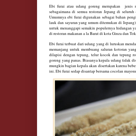
Ebi furai atau udang goreng merupakan jenis 
sebagaimana di semua restoran Jepang di seluruh 
Umumnya ebi furai digunakan sebagai bahan pengis
lauk dan sayuran yang umum ditemukan di Jepang)
untuk menanggapi semakin populernya hidangan yan
di restoran makanan a la Barat di kota Ginza dan Tok
Ebi furai terbuat dari udang yang di luruskan men
memanjang untuk membuang saluran kotoran yan
dilapisi dengan tepung, telur kocok dan tepung ro
goreng yang panas.
Biasanya kepala udang tidak di
mungkin bagian kepala akan disertakan karena beb
ini. Ebi furai sedap disantap bersama cocolan mayonna