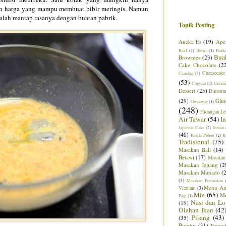
gan harga yang mampu membuat bibir meringis. Namun
alah mantap rasanya dengan buatan pabrik.
Topik Posting
Aneka Es
(19)
Ape
Beef
(1)
Bento
(1)
Berk
Bua
Brownies
(23)
Cake Chocolate
(2
Cheesecake
Camilan
(1)
(53)
Copycat
(1)
Cream
Dessert
(25)
Dimsu
(29)
Glut
Giveaway
(1)
(248)
Hidangan Le
Air Tawar
(54)
I
Japanese Cake
(2)
Jeroan
(40)
Ketela Pohon
(2)
K
Tradisional
(75)
Masakan Bali
(14)
Betawi
(17)
Masakan
Masakan Jepang
(2
Masakan Manado
(
(3)
Masakan Peranakan
Menu An
Vietnam
(3)
Mie
(65)
M
Pagi
(1)
Nasi dan Lo
(19)
Olahan Ikan
(42
Pisang
(43)
(35)
Bumbu
(31)
Rempa