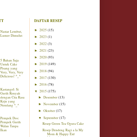
TT
DAFTAR RESEP
2025
(15)
►
Nastar Lembut,
Lumer Dimulut
2023
(1)
►
2022
(3)
►
2021
(23)
►
2020
(93)
►
5 Bahan Saja
2019
(149)
Untuk Cake
►
Pisang yang
2018
(94)
►
Very, Very, Very
Delicious! ^_^
2017
(130)
►
2016
(78)
►
Kastangel: Si
2015
(175)
▼
Gurih Renyah
dengan Cita Rasa
Desember
(13)
►
Keju yang
November
(15)
►
Nendang ^_^
Oktober
(17)
►
September
(17)
Pempek Dos:
▼
Pempek Gurih
Resep Green Tea Ogura Cake
Walau Tanpa
Ikan
Resep Dendeng Ragi a la My
Mom & Happy Eid