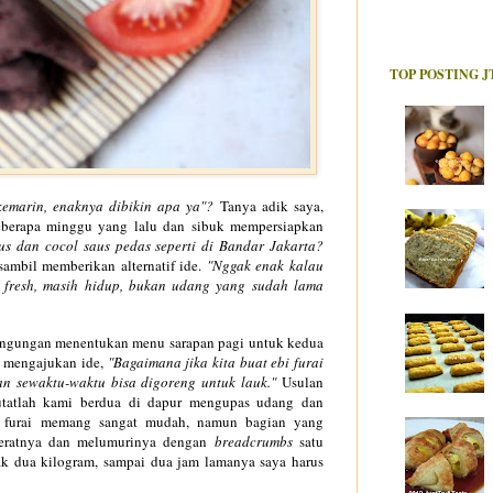
TOP POSTING J
kemarin, enaknya dibikin apa ya"?
Tanya adik saya,
eberapa minggu yang lalu dan sibuk mempersiapkan
us dan cocol saus pedas seperti di Bandar Jakarta?
sambil memberikan alternatif ide.
"Nggak enak kalau
r fresh, masih hidup, bukan udang yang sudah lama
bingungan menentukan menu sarapan pagi untuk kedua
as mengajukan ide,
"Bagaimana jika kita buat ebi furai
an sewaktu-waktu bisa digoreng untuk lauk."
Usulan
utatlah kami berdua di dapur mengupas udang dan
 furai memang sangat mudah, namun bagian yang
eratnya dan melumurinya dengan
breadcrumbs
satu
yak dua kilogram, sampai dua jam lamanya saya harus