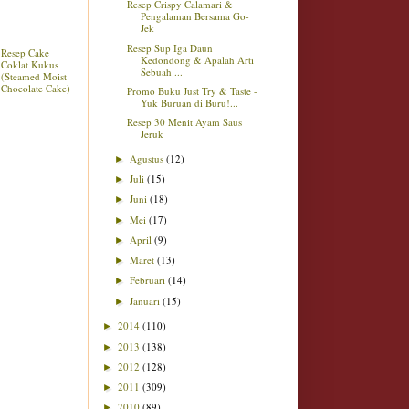
Resep Crispy Calamari &
Pengalaman Bersama Go-
Jek
Resep Sup Iga Daun
Resep Cake
Kedondong & Apalah Arti
Coklat Kukus
Sebuah ...
(Steamed Moist
Chocolate Cake)
Promo Buku Just Try & Taste -
Yuk Buruan di Buru!...
Resep 30 Menit Ayam Saus
Jeruk
Agustus
(12)
►
Juli
(15)
►
Juni
(18)
►
Mei
(17)
►
April
(9)
►
Maret
(13)
►
Februari
(14)
►
Januari
(15)
►
2014
(110)
►
2013
(138)
►
2012
(128)
►
2011
(309)
►
2010
(89)
►