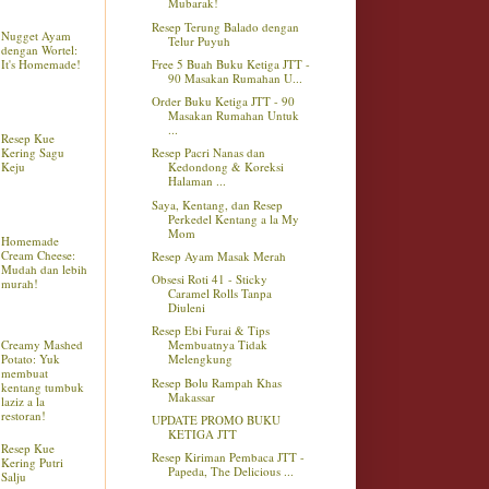
Mubarak!
Resep Terung Balado dengan
Nugget Ayam
Telur Puyuh
dengan Wortel:
It's Homemade!
Free 5 Buah Buku Ketiga JTT -
90 Masakan Rumahan U...
Order Buku Ketiga JTT - 90
Masakan Rumahan Untuk
...
Resep Kue
Kering Sagu
Resep Pacri Nanas dan
Keju
Kedondong & Koreksi
Halaman ...
Saya, Kentang, dan Resep
Perkedel Kentang a la My
Mom
Homemade
Cream Cheese:
Resep Ayam Masak Merah
Mudah dan lebih
Obsesi Roti 41 - Sticky
murah!
Caramel Rolls Tanpa
Diuleni
Resep Ebi Furai & Tips
Creamy Mashed
Membuatnya Tidak
Potato: Yuk
Melengkung
membuat
Resep Bolu Rampah Khas
kentang tumbuk
Makassar
laziz a la
restoran!
UPDATE PROMO BUKU
KETIGA JTT
Resep Kue
Resep Kiriman Pembaca JTT -
Kering Putri
Papeda, The Delicious ...
Salju