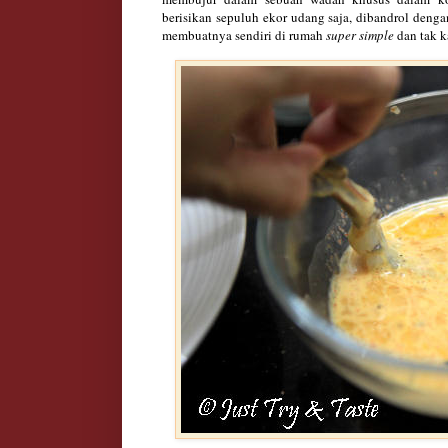
berisikan sepuluh ekor udang saja, dibandrol den
membuatnya sendiri di rumah
super simple
dan tak k