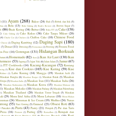
Ayam
(268)
l
(11)
Bakso
(24)
Bali
(7)
Bebek dan Itik
(5)
Bolu
(13)
Brown Sugar
(7)
ebun
(2)
Bolu Gulung
(2)
Book's Review
(2)
h
(86)
Cake
(158)
Buah Kering
(34)
Bubur
(14)
Buku JTT
(1)
2)
Cake Kukus
(38)
Cake Tanpa Mikser
(20)
Cake Gulung
(1)
Chinese Food
Chiffon Cake
(10)
(4)
Chichi Cat
(1)
Chicken
(1)
Daging Sapi
(180)
Daging Kambing
(12)
 Cheese
(2)
Donat
(11)
Frozen Food
m
(7)
Dressing
(5)
Frosting
(4)
Fermentasi
(2)
Hidangan Berkuah
Gorengan
(131)
en Free
(14)
Homemade
(82)
Ikan Air Laut
(130)
Ikan
baran
(4)
ikan
(2)
ntermezo
(53)
Jamur
(67)
Jagung
(7)
Jajan Yuk
(6)
Jalan-Jalan
(7)
Kacang-Kacangan
(72)
JTT Cookbooks
(14)
Kentang
(1)
Kue dan Cookies
(165)
Kue Kering
(59)
Kue
ucing
(1)
Labu Kuning
(14)
Mangga
(19)
Masakan Aceh
(3)
Kuliner
(1)
Masakan
Masakan Bangka
(6)
Masakan Batak
(5)
Masakan Banjar
(1)
Masakan Iran
(11)
Masakan Italia
(26)
 Eropa
(3)
Masakan India
(2)
9)
Masakan Korea
(15)
Masakan Kalimantan
(1)
Masakan Makasar
(2)
21)
Masakan Meksiko
(10)
Masakan Padang
(5)
Masakan Palembang
Masakan Thailand
(20)
Masakan Timur Tengah
(5)
Masakan
(1)
ak
(29)
Menu Idul Adha
(13)
Menu Lebaran
(10)
Menu Makan
inuman
(24)
Minuman & Ice Cream
(19)
Muffins
(24)
Nanas
ntong
(55)
Obsesi Roti
(63)
Oatmeal
(23)
Nasi Goreng
(5)
)
Pasta
(43)
Pastry
(21)
Pie dan Tarts
Pancakes
(8)
Pempek
(7)
Pizza
(16)
Puding
(23)
Rempah dan
Promosi
(2)
Ramadhan
(1)
Roti
Review Produk
(10)
h-Rempah
(9)
Resep Pembaca JTT
(8)