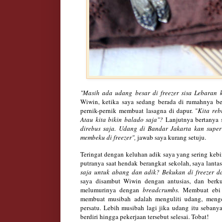
"Masih ada udang besar di freezer sisa Lebaran 
Wiwin, ketika saya sedang berada di rumahnya b
pernik-pernik membuat lasagna di dapur. "
Kita reb
Atau kita bikin balado saja"?
Lanjutnya bertanya 
direbus saja. Udang di Bandar Jakarta kan supe
membeku di freezer",
jawab saya kurang setuju.
Teringat dengan keluhan adik saya yang sering ke
putranya saat hendak berangkat sekolah, saya lant
saja untuk abang dan adik? Bekukan di freezer d
saya disambut Wiwin dengan antusias, dan berk
melumurinya dengan
breadcrumbs.
Membuat ebi
membuat musibah adalah menguliti udang, meng
persatu. Lebih musibah lagi jika udang itu seban
berdiri hingga pekerjaan tersebut selesai. Tobat!