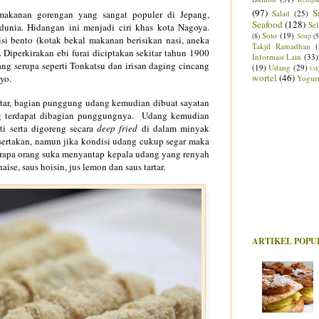
(97)
S
makanan gorengan yang sangat populer di Jepang,
Salad
(25)
Seafood
(128)
Sel
dunia. Hidangan ini menjadi ciri khas kota Nagoya.
Soto
(19)
(8)
Soup
(5
i bento (kotak bekal makanan berisikan nasi, aneka
Takjil Ramadhan
.
Diperkirakan ebi furai diciptakan sekitar tahun 1900
Informasi Lain
(33)
g serupa seperti Tonkatsu d
an irisan daging cincang
(19)
Udang
(29)
Ud
wortel
(46)
yo.
Yogur
datar, bagian punggung udang kemudian dibuat sayatan
g terdapat dibagian punggungnya. Udang kemudian
ti serta digoreng secara
deep fried
di dalam minyak
sertakan, namun jika kondisi udang cukup segar maka
erapa orang suka menyantap kepala udang yang renyah
ise, saus hoisin, jus lemon dan saus tartar.
ARTIKEL POPU