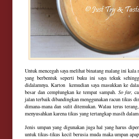
Untuk me
ncegah saya
melihat binatang malang ini kal
yang berbentuk
seperti
buku ini saya tekuk sehing
dida
lamnya
. Karton
kemudian
saya masukkan ke dala
be
sar
dan
cemp
lu
ngkan
ke
tempat sampah.
So far,
c
jalan terba
i
k dibandingkan menggunakan racun tikus dim
dimana-mana dan su
lit ditemukan. Wala
u
terus terang
menyusahkan k
arena
ti
kus
yan
g ter
tang
ka
p
masih dalam
Jenis u
mpan yang digunakan j
uga
hal yang harus diper
untuk tikus-tikus
kecil
berusia muda maka umpan apapun