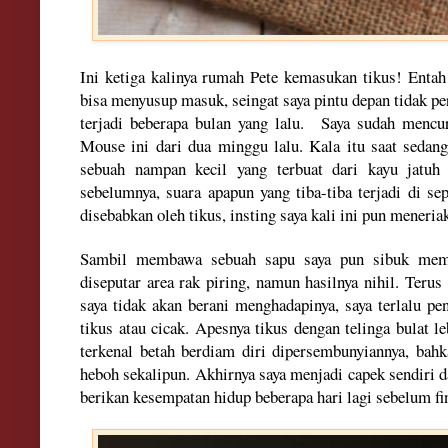
Ini ketiga
kalinya rumah Pete
kemasukan tikus
! E
ntah
bisa meny
usup
masuk
,
seingat saya pintu depan tida
k pe
terjadi
beberapa bulan yang lalu. S
aya sudah mencur
M
o
use ini dari dua minggu
lalu
. K
a
la itu
saat sedan
s
ebuah nampan
kecil yang terbu
at dari kayu jatu
h
sebelumnya, suara apapun yang tiba-tiba terjadi di sep
diseba
b
ka
n oleh tikus,
i
nsting saya kal
i ini pun meneria
Sambil
membawa s
ebuah sapu
saya pun sibuk
me
m
diseputar area rak piring, namun hasilnya n
ihi
l. Terus 
saya tidak aka
n
berani menghadapinya, saya terlalu pe
ti
kus
atau cicak.
Apesnya t
ikus
de
ngan
telinga bulat l
terkenal
betah berdiam diri di
persembunyi
annya, bahk
heboh sekalipun.
Akhi
rnya saya menjadi capek sendiri
d
berikan kesempatan
hidup
beberapa
hari lagi
sebelum fin