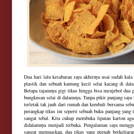
Dua har
i lalu kesabaran saya akhirnya usai sudah ka
plastik dan sebuah kantung kecil selai kacang
di dal
Beta
pa tajamnya gigi tikus hingga bisa menjebol dua p
bungkusan selai di dalamnya. Tanpa pikir panjang saya
terletak tak jau
h d
ari rumah dan kembali bersama sebu
perangkap tikus ini sepe
rti sebuah buku pa
njang yang t
sa
ngat tebal. Kita cukup membuka lipatan
ka
r
ton
aga
didalamnya menjadi terbuk
a.
Pengalaman
saya mengg
sa
ngat m
emu
askan, d
ua tikus yang pernah berkeliara