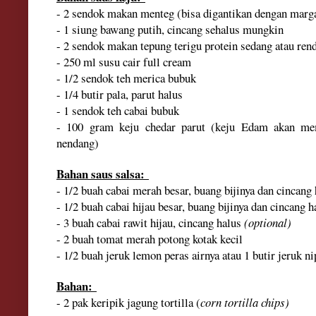
- 2 sendok makan menteg
(bisa digantikan dengan marg
- 1 siung bawang putih, cincang sehalus mungkin
- 2 sendok makan tepung terigu protein sedang atau re
- 250 ml susu cair full cream
- 1/2 sendok teh merica bubuk
- 1/4 butir pala, parut halus
- 1 sendok teh cabai bubuk
- 100 gram keju chedar parut
(keju Edam akan mem
nendang)
Bahan saus salsa:
- 1/2 buah cab
ai
merah besar, buang bijinya dan cincang 
- 1/2 buah cabai hijau besar, buang bijinya dan cincang 
- 3 buah cabai
rawit hijau,
cincang ha
lus
(optional)
-
2
buah tomat merah potong kotak kecil
- 1/2 buah
jeruk l
emon per
as airnya atau 1 butir
jeruk ni
Bahan:
- 2 pak keripik jagung tortilla (
corn tortilla chips)