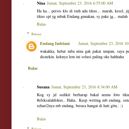
Nina
Jumat, September 23, 2016 6:55:00 AM
Ha ha... persis klo di rmh ada tikus... marah, kesel, j
tikus spt yg mbak Endang gunakan, sy pake jg... malah 
Balas
Balasan
Endang Indriani
Jumat, September 23, 2016 1
wakakka, hebat mba nina gak pakai umpan, saya 
dicuekin. keknya lem ini solusi paling oke hahhaha
Balas
Susana
Jumat, September 23, 2016 8:34:00 AM
Kog sy jd sedikit berharap bakal nemu foto tik
#efeksalahfokus.. Haha.. Keep writing mb endang, se
sehari2nya mb endang, berasa hangat di hati gitu.. :)
Balas
Balasan