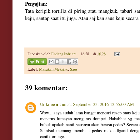
Penyajian:
Tata keripik tortilla di piring atau mangkuk, taburi s
keju, santap saat itu juga. Atau sajikan saus keju secara
Diposkan oleh
Endang Indriani
16.28
di
16.28
Label:
Masakan Meksiko
,
Saus
39 komentar:
Unknown
Jumat, September 23, 2016 12:55:00 AM
Wow... saya sudah lama banget mencari resep saus keju 
menerus lumayan menguras dompet. Hahahhaa yg mau
bubuk apakah nanti sausnya akan berasa pedas? Secara a
Semisal memang membuat pedas maka diganti dengan
cantik orange.