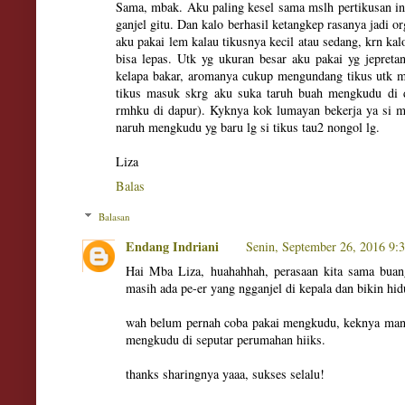
Sama, mbak. Aku paling kesel sama mslh pertikusan in
ganjel gitu. Dan kalo berhasil ketangkep rasanya jadi o
aku pakai lem kalau tikusnya kecil atau sedang, krn kal
bisa lepas. Utk yg ukuran besar aku pakai yg jepret
kelapa bakar, aromanya cukup mengundang tikus utk
tikus masuk skrg aku suka taruh buah mengkudu di 
rmhku di dapur). Kyknya kok lumayan bekerja ya si me
naruh mengkudu yg baru lg si tikus tau2 nongol lg.
Liza
Balas
Balasan
Endang Indriani
Senin, September 26, 2016 9
Hai Mba Liza, huahahhah, perasaan kita sama buan
masih ada pe-er yang ngganjel di kepala dan bikin hid
wah belum pernah coba pakai mengkudu, keknya manta
mengkudu di seputar perumahan hiiks.
thanks sharingnya yaaa, sukses selalu!