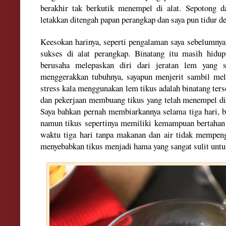
berakhir tak berkutik
me
nem
pe
l di
a
lat
. Sepotong
d
letakkan ditengah papan perangkap da
n
sa
ya pun tidur d
Keesokan harinya
, s
eperti pengalaman saya seb
elumny
a
sukses di alat
perangkap
. Bina
tang itu masih hidu
berusaha melepaskan diri dari je
ratan lem yang s
menggerakkan tubuhnya
,
sayap
un menjerit
sambil mel
stress
kala menggunakan lem tikus adala
h binatang ter
dan pe
kerjaan membuang tikus yang telah me
nempe
l d
Sa
ya bahkan pernah membiarkannya selama tiga hari, b
namun
tikus sepertinya memi
liki kemampuan bertahan
waktu
tiga hari tanpa makanan dan air tidak mempen
men
yebabkan
tikus
menjadi hama yang sangat sulit untu