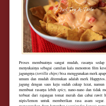
Proses membuatnya sangat mudah, rasanya sedap
menyukainya sebagai camilan kala menonton film kesuk
jagungnya (
tortilla chips)
bisa menggunakan merk apapun
umum dan mudah ditemukan adalah merk Happytos
ja
gung dengan saus keju sudah cukup leza
t, namun
membuat rasanya lebih
sp
icy,
nano-nano dan
tidak m
terbuat dari rajangan tomat mera
h dan cabai raw
it 
nipis/lemon untuk
memberika
n
rasa asam segar.
menggunakan daun ketumbar
(c
orriander leaves
) nam