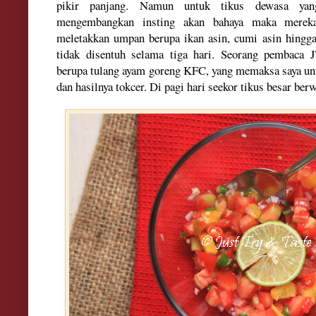
pikir panjang. Namun untuk tikus dew
asa yan
mengembangkan insting akan
bahaya maka
merek
meletakkan umpan ber
upa ikan asin, cumi asin hing
tidak disentuh selama tiga hari
. S
eor
ang pem
baca 
berupa tulang
ayam gore
ng KFC, yang memaksa saya un
dan
hasilnya tokcer. Di pagi hari see
kor tikus besar berw