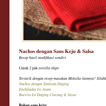
N
achos d
engan S
aus Keju
& Sal
sa
Resep hasil modifikasi sendiri
Untuk
2
p
a
k
tortilla chips
Tertarik dengan
resep masakan Meksiko lainnya?
Silahk
Nac
hos
dengan Tumisan
Daging
Enchila
das Isi
Ayam
Burrito Isi
Daging Cincang &
Sayur
Bahan saus keju: