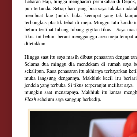
Leba
ran Haji
,
hi
ngga menghadiri pernikahan di Depok
pun tertunda. Setiap hari yang bisa saya lakukan ada
membuat kue (untuk buk
u keem
pat
yang t
ak kunju
terbungkus plastik
tebal di me
ja.
M
inggu lalu kondisin
belum terlihat lubang-lubang gigitan tikus.
Saya masi
tikus ini belu
m berani menggang
gu area meja tempat
diletakkan.
Hi
ngga saat
itu saya
masih dibuat penasaran dengan
ta
Se
l
a
ma dua minggu dia mendeka
m di
rumah saya b
sekalipun.
R
asa
penasaran
itu
a
khirny
a terb
ayarkan ket
muka langsung d
engan
nya. M
akhluk kecil
itu
berlar
jendela yang te
rbuka
. S
i tik
us
terperanjat
melihat saya, 
mungki
n saat menatapnya
.
Makhluk itu
lantas
mengh
F
lash
sebelum saya sanggup berkedip.