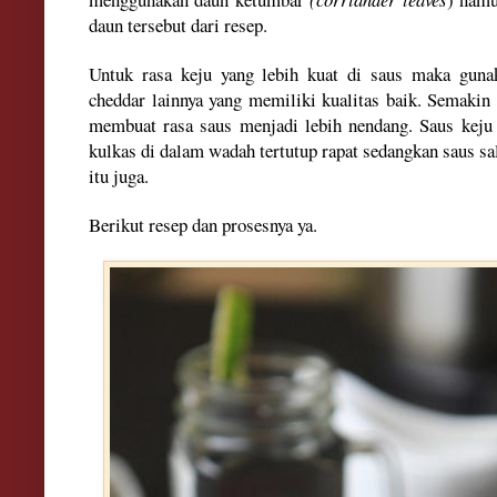
daun tersebut d
ari resep.
Untuk rasa
keju yang lebih kua
t di saus maka guna
cheddar lainnya yang memiliki kualitas baik
. Sem
akin
membuat rasa saus menjadi lebih nen
d
ang
. Saus
keju
kulkas di dalam wadah te
rtutup
rapat sedan
gkan s
aus sa
itu juga
.
Berikut rese
p dan prosesnya ya.