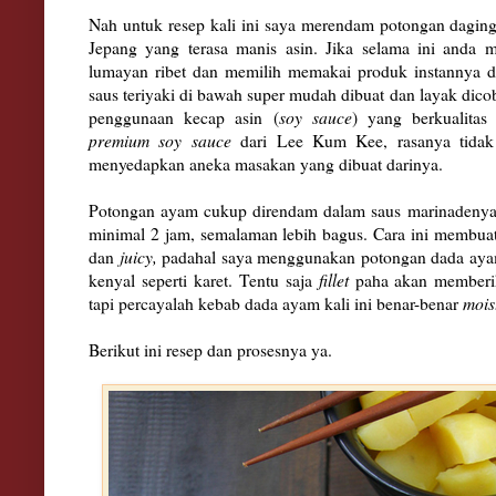
Nah untuk resep kali ini saya merendam potongan dagin
Jepang yang terasa manis asin. Jika selama ini anda 
lumayan ribet dan memilih memakai produk instannya d
saus teriyaki di bawah super mudah dibuat dan layak dic
penggunaan kecap asin (
soy sauce
) yang berkualita
premium soy sauce
dari Lee Kum Kee, rasanya tidak t
menyedapkan aneka masakan yang dibuat darinya.
Potongan ayam cukup direndam dalam saus marinadenya
minimal 2 jam, semalaman lebih bagus. Cara ini membua
dan
juicy,
padahal saya menggunakan potongan dada ayam 
kenyal seperti karet. Tentu saja
fillet
paha akan memberik
tapi percayalah kebab dada ayam kali ini benar-benar
mois
Berikut ini resep dan prosesnya ya.