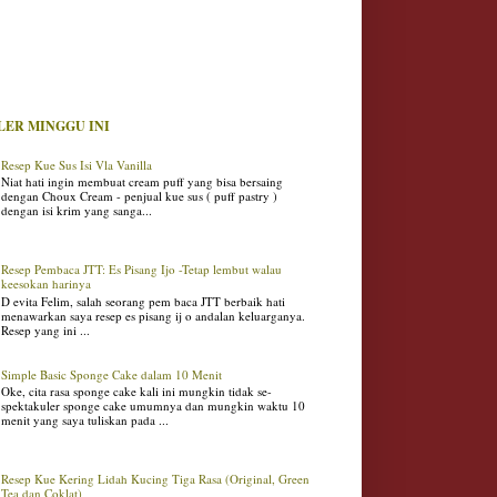
LER MINGGU INI
Resep Kue Sus Isi Vla Vanilla
Niat hati ingin membuat cream puff yang bisa bersaing
dengan Choux Cream - penjual kue sus ( puff pastry )
dengan isi krim yang sanga...
Resep Pembaca JTT: Es Pisang Ijo -Tetap lembut walau
keesokan harinya
D evita Felim, salah seorang pem baca JTT berbaik hati
menawarkan saya resep es pisang ij o andalan keluarganya.
Resep yang ini ...
Simple Basic Sponge Cake dalam 10 Menit
Oke, cita rasa sponge cake kali ini mungkin tidak se-
spektakuler sponge cake umumnya dan mungkin waktu 10
menit yang saya tuliskan pada ...
Resep Kue Kering Lidah Kucing Tiga Rasa (Original, Green
Tea dan Coklat)