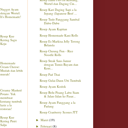
Wortel dan Daging Cin...
Nugget Ayam
Resep Kari Daging Sapi a la
dengan Wortel:
Jepang (Japanese Beef ...
It's Homemade!
Resep Tude Panggang Sambal
Dabu-Dabu
Resep Ayam Kapitan
Resep Homemade Kani Rolls
Resep Kue
Kering Sagu
Resep Es Markisa Jelly Terong
Keju
Belanda
Resep Cheung Fun - Rice
Noodle Rolls
Resep Steak Saus Jamur
Homemade
dengan Tumis Bayam dan
Cream Cheese:
Kent...
Mudah dan lebih
murah!
Resep Pad Thai
Resep Gulai Daun Ubi Tumbuk
Resep Ayam Kodok
Creamy Mashed
Resep Bolu Pisang Labu Siam
Potato: Yuk
& Jalan-Jalan ke Pasar...
membuat
kentang tumbuk
Resep Ayam Panggang a la
laziz a la
Padang
restoran!
Resep Cranberry Scones JTT
Resep Kue
Maret
(19)
►
Kering Putri
Salju
Februari
(8)
►