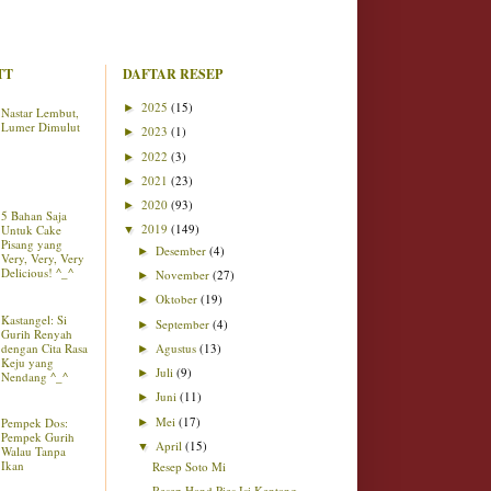
TT
DAFTAR RESEP
2025
(15)
►
Nastar Lembut,
Lumer Dimulut
2023
(1)
►
2022
(3)
►
2021
(23)
►
2020
(93)
►
5 Bahan Saja
2019
(149)
Untuk Cake
▼
Pisang yang
Desember
(4)
►
Very, Very, Very
Delicious! ^_^
November
(27)
►
Oktober
(19)
►
Kastangel: Si
September
(4)
►
Gurih Renyah
dengan Cita Rasa
Agustus
(13)
►
Keju yang
Juli
(9)
►
Nendang ^_^
Juni
(11)
►
Mei
(17)
Pempek Dos:
►
Pempek Gurih
April
(15)
▼
Walau Tanpa
Ikan
Resep Soto Mi
Resep Hand Pies Isi Kentang,