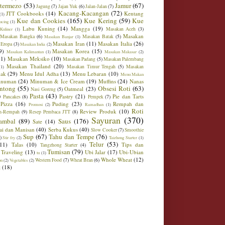
ntermezo
(53)
Jamur
(67)
Jagung
(7)
Jajan Yuk
(6)
Jalan-Jalan
(7)
Kacang-Kacangan
(72)
JTT Cookbooks
(14)
Kentang
(1)
Kue dan Cookies
(165)
Kue Kering
(59)
Kue
ucing
(1)
Labu Kuning
(14)
Mangga
(19)
Masakan Aceh
(3)
Kuliner
(1)
Masakan
Masakan Bangka
(6)
Masakan Batak
(5)
Masakan Banjar
(1)
Masakan Iran
(11)
Masakan Italia
(26)
 Eropa
(3)
Masakan India
(2)
9)
Masakan Korea
(15)
Masakan Kalimantan
(1)
Masakan Makasar
(2)
21)
Masakan Meksiko
(10)
Masakan Padang
(5)
Masakan Palembang
Masakan Thailand
(20)
Masakan Timur Tengah
(5)
Masakan
(1)
ak
(29)
Menu Idul Adha
(13)
Menu Lebaran
(10)
Menu Makan
inuman
(24)
Minuman & Ice Cream
(19)
Muffins
(24)
Nanas
ntong
(55)
Obsesi Roti
(63)
Oatmeal
(23)
Nasi Goreng
(5)
)
Pasta
(43)
Pastry
(21)
Pie dan Tarts
Pancakes
(8)
Pempek
(7)
Pizza
(16)
Puding
(23)
Rempah dan
Promosi
(2)
Ramadhan
(1)
Roti
Review Produk
(10)
h-Rempah
(9)
Resep Pembaca JTT
(8)
Sayuran
(370)
ambal
(89)
Saus
(176)
Sate
(14)
ai dan Manisan
(40)
Serba Kukus
(40)
Slow Cooker
(7)
Smoothie
Sup
(67)
Tahu dan Tempe
(76)
)
Stir fry
(2)
Taizhong Starter
(1)
Telur
(53)
(11)
Talas
(10)
Tips dan
Tangzhong Starter
(4)
Tumisan
(79)
Traveling
(13)
Ubi Jalar
(17)
Ubi-Ubian
tu
(1)
Whole Wheat
(12)
Western Food
(7)
Wheat Bran
(6)
on
(2)
Vegetables
(2)
t
(18)