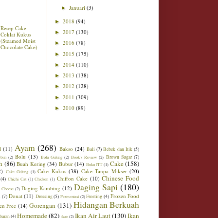
Januari
(3)
►
2018
(94)
►
Resep Cake
2017
(130)
►
Coklat Kukus
(Steamed Moist
2016
(78)
►
Chocolate Cake)
2015
(175)
►
2014
(110)
►
2013
(138)
►
2012
(128)
►
2011
(309)
►
2010
(89)
►
Ayam
(268)
l
(11)
Bakso
(24)
Bali
(7)
Bebek dan Itik
(5)
Bolu
(13)
Brown Sugar
(7)
ebun
(2)
Bolu Gulung
(2)
Book's Review
(2)
h
(86)
Cake
(158)
Buah Kering
(34)
Bubur
(14)
Buku JTT
(1)
2)
Cake Kukus
(38)
Cake Tanpa Mikser
(20)
Cake Gulung
(1)
Chinese Food
Chiffon Cake
(10)
(4)
Chichi Cat
(1)
Chicken
(1)
Daging Sapi
(180)
Daging Kambing
(12)
 Cheese
(2)
Donat
(11)
Frozen Food
m
(7)
Dressing
(5)
Frosting
(4)
Fermentasi
(2)
Hidangan Berkuah
Gorengan
(131)
en Free
(14)
Homemade
(82)
Ikan Air Laut
(130)
Ikan
baran
(4)
ikan
(2)