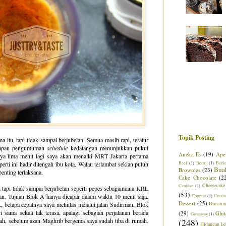
Topik Posting
itu, tapi tidak sampai berjubelan. Semua masih rapi, teratur
 Papan pengumuman
schedule
kedatangan menunjukkan pukul
Aneka Es
(19)
Ape
nya lima menit lagi saya akan menaiki MRT Jakarta pertama
erti ini hadir ditengah ibu kota. Walau terlambat sekian puluh
Beef
(1)
Bento
(1)
Berk
Bua
Brownies
(23)
penting terlaksana.
Cake Chocolate
(2
Cheesecake
Camilan
(1)
 tapi tidak sampai berjubelan seperti pepes sebagaimana KRL
(53)
an. Tujuan Blok A hanya dicapai dalam waktu 10 menit saja.
Copycat
(1)
Cream
Dessert
(25)
A, betapa cepatnya saya melintas melalui jalan Sudirman, Blok
Dimsu
sama sekali tak terasa, apalagi sebagian perjalanan berada
(29)
Glut
Giveaway
(1)
mah, sebelum azan Maghrib bergema saya sudah tiba di rumah.
(248)
Hidangan Le