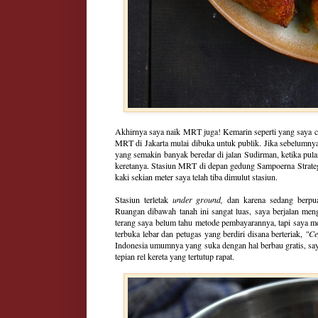
Akhirnya saya naik MRT juga! Kemarin seperti yang saya ce
MRT di Jakarta mulai dibuka untuk publik. Jika sebelumny
yang semakin banyak beredar di jalan Sudirman, ketika pu
keretanya. Stasiun MRT di depan gedung Sampoerna Strategic
kaki sekian meter saya telah tiba dimulut stasiun.
Stasiun terletak
under ground,
dan karena sedang berpua
Ruangan dibawah tanah ini sangat luas, saya berjalan meng
terang saya belum tahu metode pembayarannya, tapi saya me
terbuka lebar dan petugas yang berdiri disana berteriak,
"Ce
Indonesia umumnya yang suka dengan hal berbau gratis, say
tepian rel kereta yang tertutup rapat.