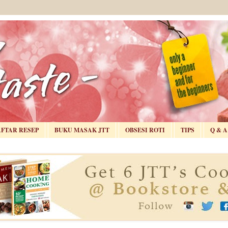
AFTAR RESEP
BUKU MASAK JTT
OBSESI ROTI
TIPS
Q & A