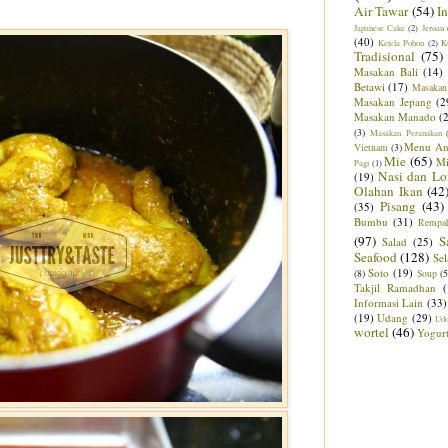
Air Tawar
(54)
I
Japanese Cake
(2)
Jeroan
(40)
Ketela Pohon
(2)
K
Tradisional
(75)
Masakan Bali
(14)
Betawi
(17)
Masakan
Masakan Jepang
(2
Masakan Manado
(
(3)
Masakan Peranakan
Menu An
Vietnam
(3)
Mie
(65)
M
Pagi
(1)
Nasi dan Lo
(19)
Olahan Ikan
(42
Pisang
(43)
(35)
Bumbu
(31)
Rempa
(97)
S
Salad
(25)
Seafood
(128)
Sel
Soto
(19)
(8)
Soup
(5
Takjil Ramadhan
Informasi Lain
(33)
(19)
Udang
(29)
Ud
wortel
(46)
Yogur