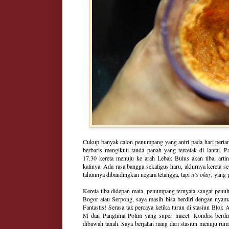
Cukup banyak calon penumpang yang antri pada hari pertama 
berbaris mengikuti tanda panah yang tercetak di lantai.
17.30 kereta menuju ke arah Lebak Bulus akan tiba, arti
kalinya. Ada rasa bangga sekaligus haru, akhirnya kereta sep
tahunnya dibandingkan negara tetangga, tapi
it's okay,
yang 
Kereta tiba didepan mata, penumpang ternyata sangat penuh
Bogor atau Serpong, saya masih bisa berdiri dengan nyam
Fantastis! Serasa tak percaya ketika turun di stasiun Blok 
M dan Panglima Polim yang super macet. Kondisi berdiri 
dibawah tanah. Saya berjalan riang dari stasiun menuju ru