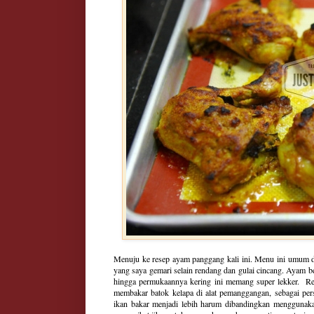
Menuju ke resep ayam panggang kali ini. Menu ini umum d
yang saya gemari selain rendang dan gulai cincang. Ayam 
hingga permukaannya kering ini memang super lekker. Res
membakar batok kelapa di alat pemanggangan, sebagai p
ikan bakar menjadi lebih harum dibandingkan menggunakan