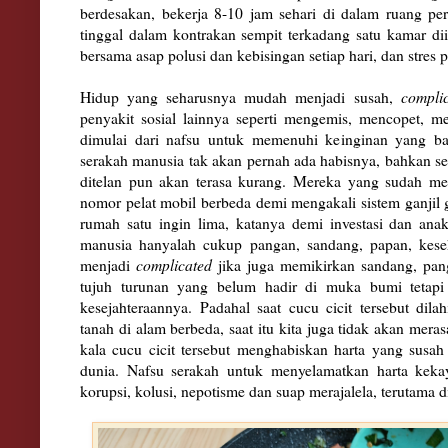
berdesakan, bekerja 8-10 jam sehari di dalam ruang per
tinggal dalam kontrakan sempit terkadang satu kamar di
bersama asap polusi dan kebisingan setiap hari, dan stres 
Hidup yang seharusnya mudah menjadi susah,
compli
penyakit sosial lainnya seperti mengemis, mencopet, 
dimulai dari nafsu untuk memenuhi keinginan yang ba
serakah manusia tak akan pernah ada habisnya, bahkan sea
ditelan pun akan terasa kurang. Mereka yang sudah mem
nomor pelat mobil berbeda demi mengakali sistem ganji
rumah satu ingin lima, katanya demi investasi dan ana
manusia hanyalah cukup pangan, sandang, papan, keseh
menjadi
complicated
jika juga memikirkan sandang, pang
tujuh turunan yang belum hadir di muka bumi tetapi 
kesejahteraannya. Padahal saat cucu cicit tersebut dila
tanah di alam berbeda, saat itu kita juga tidak akan mera
kala cucu cicit tersebut menghabiskan harta yang susah
dunia. Nafsu serakah untuk menyelamatkan harta keka
korupsi, kolusi, nepotisme dan suap merajalela, terutama di