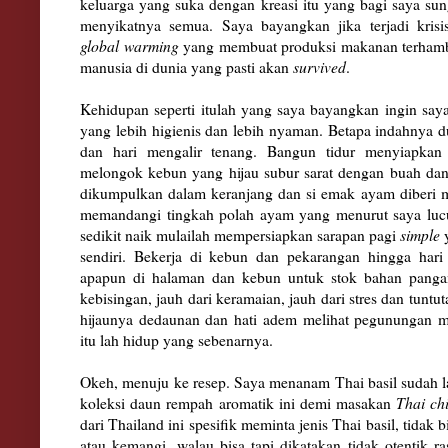
keluarga yang suka dengan kreasi itu yang bagi saya sun
menyikatnya semua.
Saya bayangkan jika terjadi krisi
global warming
yang membuat produksi makanan terhamba
manusia di dunia yang pasti akan
survived
.
Kehidupan seperti itulah yang saya bayangkan ingin saya
yang lebih higienis dan lebih nyaman. Betapa indahnya d
dan hari mengalir tenang. Bangun tidur menyiapkan 
melongok kebun yang hijau subur sarat dengan buah dan
dikumpulkan dalam keranjang dan si emak ayam diberi 
memandangi tingkah polah ayam yang menurut saya lucu
sedikit naik mulailah mempersiapkan sarapan pagi
simple
sendiri. Bekerja di kebun dan pekarangan hingga hari
apapun di halaman dan kebun untuk stok bahan pangan 
kebisingan, jauh dari keramaian, jauh dari stres dan tunt
hijaunya dedaunan dan hati adem melihat pegunungan men
itu lah hidup yang sebenarnya.
Okeh, menuju ke resep. Saya menanam Thai basil sudah 
koleksi daun rempah aromatik ini demi masakan
Thai ch
dari Thailand ini spesifik meminta jenis Thai basil, tidak b
atau kemangi, walau bisa tapi dikatakan tidak otentik 