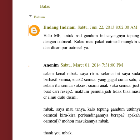
Balas
Balasan
Endang Indriani
Sabtu, Juni 22, 2013 8:02:00 AM
Halo Mb, untuk roti gandum ini sayangnya tepung
dengan oatmeal. Kalau mau pakai oatmeal mungkin se
dan dicampur oatmeal ya.
Anonim
Sabtu, Maret 01, 2014 7:31:00 PM
salam kenal mbak. saya ririn. selama ini saya su
berhasil semua, enak2 semua. yang gagal cuma satu, do
selain itu semua sukses. suami anak suka semua. just 
buat cari resep2. maklum pemula jadi tidak bisa m
cr ilmu dulu disini.
mbak, saya mau tanya, kalo tepung gandum utuhnya 
oatmeal kira-kira perbandingannya berapa? apaka
oatmeal)? mohon masukannya mbak.
thank you mbak.