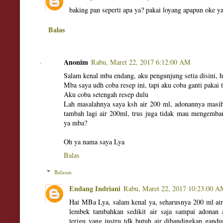
baking pan seperti apa ya? pakai loyang apapun oke y
Balas
Anonim
Rabu, Maret 22, 2017 6:12:00 AM
Salam kenal mba endang, aku pengunjung setia disini, h
Mba saya udh coba resep ini, tapi aku coba ganti pakai t
Aku coba setengah resep dulu
Lah masalahnya saya ksh air 200 ml, adonannya masih 
tambah lagi air 200ml, trus juga tidak mau mengemba
ya mba?
Oh ya nama saya Lya
Balas
Balasan
Endang Indriani
Rabu, Maret 22, 2017 10:23:00 
Hai MBa Lya, salam kenal ya, seharusnya 200 ml air
lembek tambahkan sedikit air saja sampai adonan 
terigu yang justru tdk butuh air dibandingkan gand