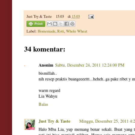
Just Try & Taste
15.03
di
15.03
Label:
Homemade
,
Roti
,
Whole Wheat
34 komentar:
Anonim
Sabtu, Desember 24, 2011 12:24:00 PM
bismillah..
nih resep praktis buangeeeettt...heheh..ga pake ribet y m
warm regard
Lia Wahyu
Balas
Just Try & Taste
Minggu, Desember 25, 2011 4:
Halo Mba Lia, yup memang benar sekali. Buat yang ti
roti ini bisa menjadi pilihan. Hanya saja memang unt