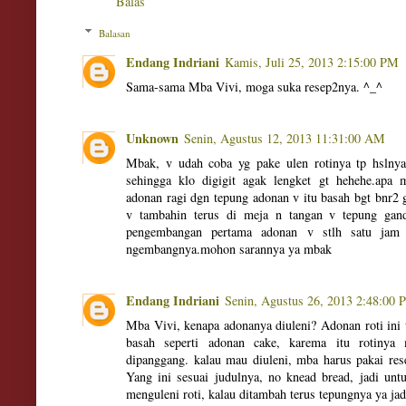
Balas
Balasan
Endang Indriani
Kamis, Juli 25, 2013 2:15:00 PM
Sama-sama Mba Vivi, moga suka resep2nya. ^_^
Unknown
Senin, Agustus 12, 2013 11:31:00 AM
Mbak, v udah coba yg pake ulen rotinya tp hslny
sehingga klo digigit agak lengket gt hehehe.ap
adonan ragi dgn tepung adonan v itu basah bgt bnr2 
v tambahin terus di meja n tangan v tepung gan
pengembangan pertama adonan v stlh satu jam
ngembangnya.mohon sarannya ya mbak
Endang Indriani
Senin, Agustus 26, 2013 2:48:00
Mba Vivi, kenapa adonanya diuleni? Adonan roti ini
basah seperti adonan cake, karema itu rotiny
dipanggang. kalau mau diuleni, mba harus pakai rese
Yang ini sesuai judulnya, no knead bread, jadi u
menguleni roti, kalau ditambah terus tepungnya ya jad