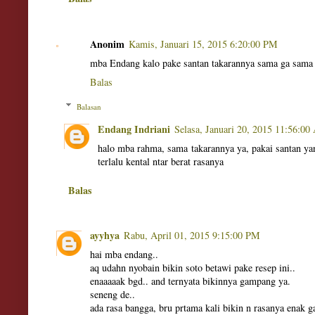
Anonim
Kamis, Januari 15, 2015 6:20:00 PM
mba Endang kalo pake santan takarannya sama ga sama t
Balas
Balasan
Endang Indriani
Selasa, Januari 20, 2015 11:56:0
halo mba rahma, sama takarannya ya, pakai santan yan
terlalu kental ntar berat rasanya
Balas
ayyhya
Rabu, April 01, 2015 9:15:00 PM
hai mba endang..
aq udahn nyobain bikin soto betawi pake resep ini..
enaaaaak bgd.. and ternyata bikinnya gampang ya.
seneng de..
ada rasa bangga, bru prtama kali bikin n rasanya enak ga 