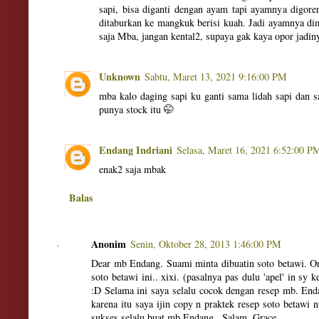
sapi, bisa diganti dengan ayam tapi ayamnya digore
ditaburkan ke mangkuk berisi kuah. Jadi ayamnya di
saja Mba, jangan kental2, supaya gak kaya opor jadin
Unknown
Sabtu, Maret 13, 2021 9:16:00 PM
mba kalo daging sapi ku ganti sama lidah sapi dan
punya stock itu 🤭
Endang Indriani
Selasa, Maret 16, 2021 6:52:00 P
enak2 saja mbak
Balas
Anonim
Senin, Oktober 28, 2013 1:46:00 PM
Dear mb Endang. Suami minta dibuatin soto betawi. O
soto betawi ini.. xixi. (pasalnya pas dulu 'apel' in sy 
:D Selama ini saya selalu cocok dengan resep mb. Enda
karena itu saya ijin copy n praktek resep soto betawi 
sukses selalu buat mb Endang.. Salam, Grace.