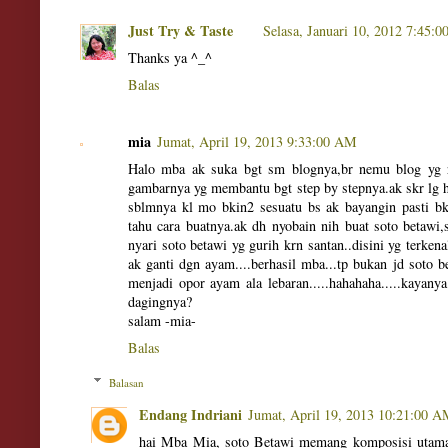
Just Try & Taste
Selasa, Januari 10, 2012 7:45:
Thanks ya ^_^
Balas
mia
Jumat, April 19, 2013 9:33:00 AM
Halo mba ak suka bgt sm blognya,br nemu blog yg r
gambarnya yg membantu bgt step by stepnya.ak skr lg ho
sblmnya kl mo bkin2 sesuatu bs ak bayangin pasti bk
tahu cara buatnya.ak dh nyobain nih buat soto betawi,
nyari soto betawi yg gurih krn santan..disini yg terken
ak ganti dgn ayam....berhasil mba...tp bukan jd soto b
menjadi opor ayam ala lebaran.....hahahaha.....kayany
dagingnya?
salam -mia-
Balas
Balasan
Endang Indriani
Jumat, April 19, 2013 10:21:00 
hai Mba Mia, soto Betawi memang komposisi utaman