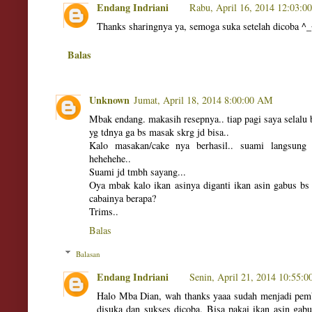
Endang Indriani
Rabu, April 16, 2014 12:03:0
Thanks sharingnya ya, semoga suka setelah dicoba ^_
Balas
Unknown
Jumat, April 18, 2014 8:00:00 AM
Mbak endang. makasih resepnya.. tiap pagi saya selalu b
yg tdnya ga bs masak skrg jd bisa..
Kalo masakan/cake nya berhasil.. suami langsung 
hehehehe..
Suami jd tmbh sayang...
Oya mbak kalo ikan asinya diganti ikan asin gabus bs
cabainya berapa?
Trims..
Balas
Balasan
Endang Indriani
Senin, April 21, 2014 10:55:
Halo Mba Dian, wah thanks yaaa sudah menjadi pemb
disuka dan sukses dicoba. Bisa pakai ikan asin gab