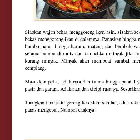
Siapkan wajan
bekas menggoreng ikan asin, sisakan se
bekas menggoreng ikan di dalamnya. Panaskan hingga 
bumbu halus hingga harum
,
matang dan berubah war
selama bum
bu ditumis dan tambahkan minyak jika t
kurang minyak. Minyak akan memb
uat
sambal me
cemplang.
Masukkan petai, aduk rata dan tumis hingga petai la
pasir dan garam. Aduk rata dan cicipi rasanya. Sesuaika
T
ua
ngka
n ikan asin goreng ke dalam sambal, aduk rata
panas mengepul.
Nampol enaknya!