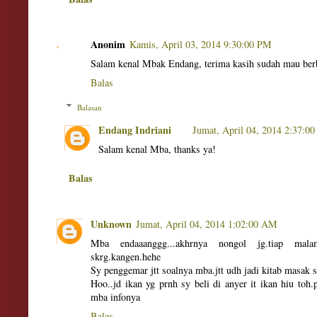
Anonim
Kamis, April 03, 2014 9:30:00 PM
Salam kenal Mbak Endang, terima kasih sudah mau berba
Balas
Balasan
Endang Indriani
Jumat, April 04, 2014 2:37:0
Salam kenal Mba, thanks ya!
Balas
Unknown
Jumat, April 04, 2014 1:02:00 AM
Mba endaaanggg...akhrnya nongol jg.tiap mal
skrg.kangen.hehe
Sy penggemar jtt soalnya mba.jtt udh jadi kitab masak s
Hoo..jd ikan yg prnh sy beli di anyer it ikan hiu to
mba infonya
Balas