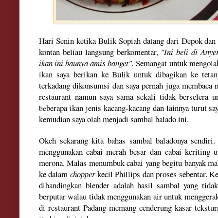
H
ari Senin
ketika Bu
l
ik Sopiah datang dari Depok dan 
kontan beliau lang
sung berkomentar,
"Ini beli di Anye
ikan i
ni b
au
nya amis banget".
Semangat
untuk me
ngola
ikan saya berikan ke B
ul
ik untuk dibagikan
ke teta
terkadang
dikonsumsi
dan saya pernah juga me
mbaca m
rest
aurant
namun saya sama sekali tidak berselera
u
berapa ikan je
nis kaca
ng-kacang dan lainn
ya
turut
sa
be
kemu
dian saya olah menjadi sambal balado ini.
Okeh sekarang kita bahas sambal bala
donya send
ir
i
menggunakan
cabai merah besar dan cabai keriting 
merona
. Malas menumbuk cabai yang begitu bany
ak ma
ke dala
m
chopper
kecil Phillips dan proses sebentar.
dibandingkan blen
der adalah hasil
sambal yang tidak
berputar wa
lau
tidak menggunakan air
untuk menggera
di restaurant Padang me
m
ang ce
nderung kasar te
kstur