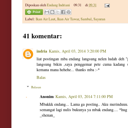
Diposkan oleh
Endang Indriani
09.31
di
09.31
Label:
Ikan Air Laut
,
Ikan Air Tawar
,
Sambal
,
Sayuran
41 komentar:
indria
Kamis, April 03, 2014 3:20:00 PM
liat postingan mba endang langsung nelen ludah deh "
langsung bikin ,saya penggemar pete cuma kadang 
kemana mana hehehe... thanks mba :-*
Balas
Balasan
Anonim
Kamis, April 03, 2014 7:11:00 PM
Mbakkk endang... Lama ga posting.. Aku merinduuu..
semangat lagi nulis bukunya ya mbak endang.... *hug
_shenan_