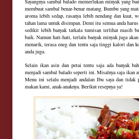
Sa
yangnya sambal
balado
m
emerlukan minyak yang ban
membuat sambal
benar-benar matang.
B
umbu ya
n
g mat
aroma
lebih sedap, rasa
nya lebih nendang dan kuat, w
tahan lama untuk disim
pan.
Demi itu semua anda harus 
sedikit lebih
banyak tatkala tumisan terlihat
masih b
baik
. Namun hati-hati
, terlal
u banyak minyak juga aka
menari
k, terasa eneg dan tentu saja tinggi
kalori dan k
anda juga.
Sela
in ikan asin dan petai tentu saja ada banya
k bah
menjadi sambal balado seperti ini. Mi
salnya saja ikan
a
Me
nu ini selalu menjadi andalan Ibu saya
dan tidak 
makan kami
, anak-anaknya. Berikut resepnya ya!