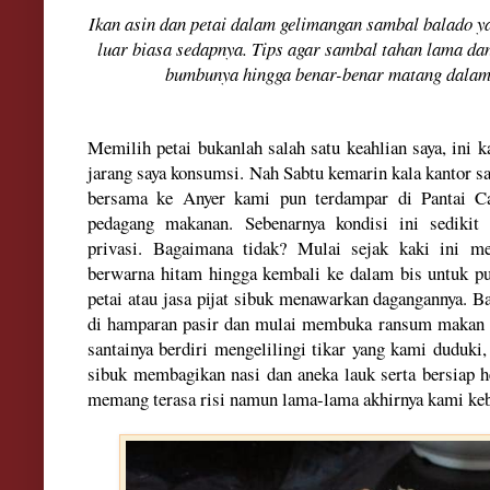
Ikan asin dan
pe
tai da
lam gelimangan
sambal balad
o y
luar biasa sedapnya. Tips
agar sambal
tahan lama da
bumbunya hingga benar-benar mata
ng dalam
Memilih petai bukan
lah sala
h satu
keah
lian saya, ini 
jarang saya ko
nsumsi
.
Na
h
Sabtu
kemarin kala kantor sa
bersama
ke Anyer kami pun terdampar
di
Pantai C
peda
gang makanan. Se
benar
nya kondisi ini sediki
privasi
. Baga
imana tidak? Mulai sejak kaki ini me
berwarna hitam hingga kembali ke dalam bis untuk pul
petai atau jasa pijat sibuk menawarkan dagangannya. B
di hamparan pasir dan mulai membuka ransum makan s
santainya berdiri mengelilingi tikar yang kami duduki,
sibuk membagikan nasi dan aneka lauk serta bersiap h
memang terasa risi namun lama-lama akhirnya kami keb