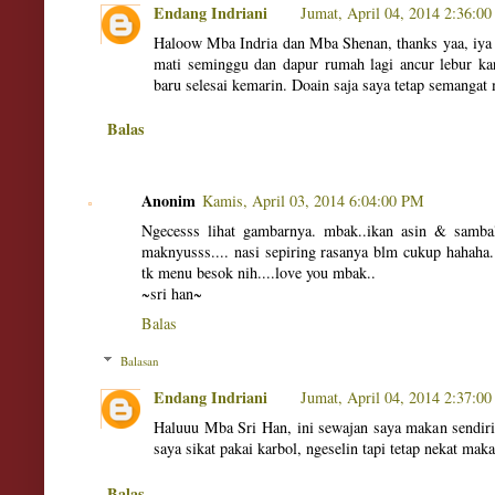
Endang Indriani
Jumat, April 04, 2014 2:36:0
Haloow Mba Indria dan Mba Shenan, thanks yaa, iya 
mati seminggu dan dapur rumah lagi ancur lebur kar
baru selesai kemarin. Doain saja saya tetap semanga
Balas
Anonim
Kamis, April 03, 2014 6:04:00 PM
Ngecesss lihat gambarnya. mbak..ikan asin & samb
maknyusss.... nasi sepiring rasanya blm cukup hahaha
tk menu besok nih....love you mbak..
~sri han~
Balas
Balasan
Endang Indriani
Jumat, April 04, 2014 2:37:0
Haluuu Mba Sri Han, ini sewajan saya makan sendiri
saya sikat pakai karbol, ngeselin tapi tetap nekat maka
Balas