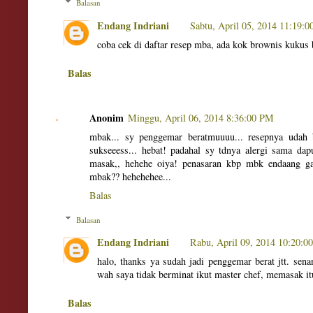
Balasan
Endang Indriani
Sabtu, April 05, 2014 11:19:
coba cek di daftar resep mba, ada kok brownis kukus 
Balas
Anonim
Minggu, April 06, 2014 8:36:00 PM
mbak... sy penggemar beratmuuuu... resepnya udah
sukseeess... hebat! padahal sy tdnya alergi sama dap
masak,, hehehe oiya! penasaran kbp mbk endaang gak
mbak?? hehehehee...
Balas
Balasan
Endang Indriani
Rabu, April 09, 2014 10:20:0
halo, thanks ya sudah jadi penggemar berat jtt. sena
wah saya tidak berminat ikut master chef, memasak it
Balas