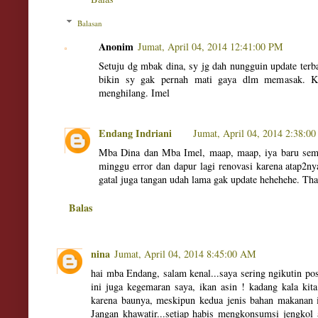
Balasan
Anonim
Jumat, April 04, 2014 12:41:00 PM
Setuju dg mbak dina, sy jg dah nungguin update terbar
bikin sy gak pernah mati gaya dlm memasak. 
menghilang. Imel
Endang Indriani
Jumat, April 04, 2014 2:38:0
Mba Dina dan Mba Imel, maap, maap, iya baru sempa
minggu error dan dapur lagi renovasi karena atap2ny
gatal juga tangan udah lama gak update hehehehe. Th
Balas
nina
Jumat, April 04, 2014 8:45:00 AM
hai mba Endang, salam kenal...saya sering ngikutin p
ini juga kegemaran saya, ikan asin ! kadang kala kit
karena baunya, meskipun kedua jenis bahan makanan 
Jangan khawatir...setiap habis mengkonsumsi jengkol