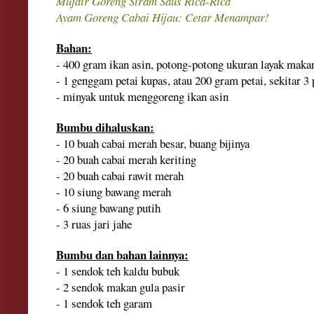
Mujair Goreng Siram Saus Rica-Rica
Ayam
Goreng Cabai Hijau
:
Cetar Menampar!
Bahan:
-
400 gram ika
n asin, potong
-potong ukuran layak maka
- 1 ge
nggam pe
tai kupas, atau
200 gra
m petai, sekitar 3
-
minyak u
ntuk menggoreng ikan asin
Bumbu dihaluskan:
- 10
buah cabai
merah besar, buang bijinya
- 20 buah cabai merah keriting
- 20 buah ca
bai rawit me
rah
- 10 siung bawang merah
- 6 si
ung bawang putih
- 3 ruas jari
jahe
Bumbu dan bahan lainnya:
- 1 sendok teh kaldu bubuk
- 2 se
ndok makan gula pasir
- 1 sendok teh garam