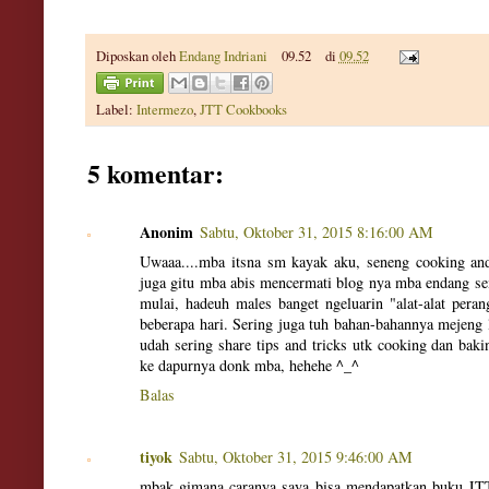
Diposkan oleh
Endang Indriani
09.52
di
09.52
Label:
Intermezo
,
JTT Cookbooks
5 komentar:
Anonim
Sabtu, Oktober 31, 2015 8:16:00 AM
Uwaaa....mba itsna sm kayak aku, seneng cooking an
juga gitu mba abis mencermati blog nya mba endang s
mulai, hadeuh males banget ngeluarin "alat-alat pera
beberapa hari. Sering juga tuh bahan-bahannya mejeng
udah sering share tips and tricks utk cooking dan baki
ke dapurnya donk mba, hehehe ^_^
Balas
tiyok
Sabtu, Oktober 31, 2015 9:46:00 AM
mbak gimana caranya saya bisa mendapatkan buku JTT?