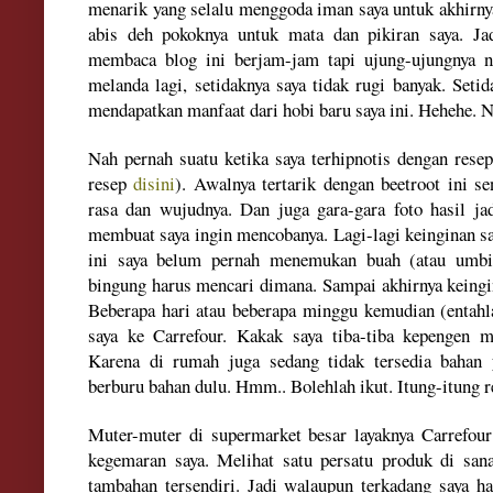
menarik yang selalu menggoda iman saya untuk akhirny
abis deh pokoknya untuk mata dan pikiran saya. Jad
membaca blog ini berjam-jam tapi ujung-ujungnya 
melanda lagi, setidaknya saya tidak rugi banyak. Seti
mendapatkan manfaat dari hobi baru saya ini. Hehehe. 
Nah pernah suatu ketika saya terhipnotis dengan rese
resep
disini
). Awalnya tertarik dengan beetroot ini se
rasa dan wujudnya. Dan juga gara-gara foto hasil jad
membuat saya ingin mencobanya. Lagi-lagi keinginan sa
ini saya belum pernah menemukan buah (atau umbi
bingung harus mencari dimana. Sampai akhirnya keingin
Beberapa hari atau beberapa minggu kemudian (entahla
saya ke Carrefour. Kakak saya tiba-tiba kepengen m
Karena di rumah juga sedang tidak tersedia bahan y
berburu bahan dulu. Hmm.. Bolehlah ikut. Itung-itung r
Muter-muter di supermarket besar layaknya Carrefour
kegemaran saya. Melihat satu persatu produk di san
tambahan tersendiri. Jadi walaupun terkadang saya ha