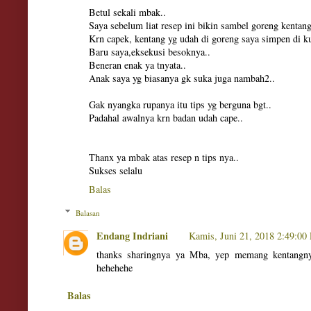
Betul sekali mbak..
Saya sebelum liat resep ini bikin sambel goreng kentang
Krn capek, kentang yg udah di goreng saya simpen di k
Baru saya,eksekusi besoknya..
Beneran enak ya tnyata..
Anak saya yg biasanya gk suka juga nambah2..
Gak nyangka rupanya itu tips yg berguna bgt..
Padahal awalnya krn badan udah cape..
Thanx ya mbak atas resep n tips nya..
Sukses selalu
Balas
Balasan
Endang Indriani
Kamis, Juni 21, 2018 2:49:0
thanks sharingnya ya Mba, yep memang kentangny
hehehehe
Balas