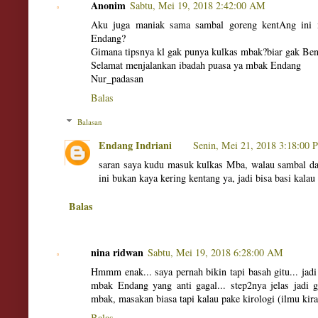
Anonim
Sabtu, Mei 19, 2018 2:42:00 AM
Aku juga maniak sama sambal goreng kentAng ini 
Endang?
Gimana tipsnya kl gak punya kulkas mbak?biar gak Beny
Selamat menjalankan ibadah puasa ya mbak Endang
Nur_padasan
Balas
Balasan
Endang Indriani
Senin, Mei 21, 2018 3:18:00
saran saya kudu masuk kulkas Mba, walau sambal dan
ini bukan kaya kering kentang ya, jadi bisa basi kala
Balas
nina ridwan
Sabtu, Mei 19, 2018 6:28:00 AM
Hmmm enak... saya pernah bikin tapi basah gitu... jadi
mbak Endang yang anti gagal... step2nya jelas jadi g
mbak, masakan biasa tapi kalau pake kirologi (ilmu kira-
Balas