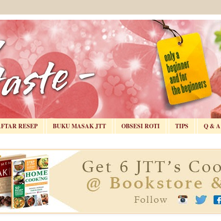
AFTAR RESEP
BUKU MASAK JTT
OBSESI ROTI
TIPS
Q & A