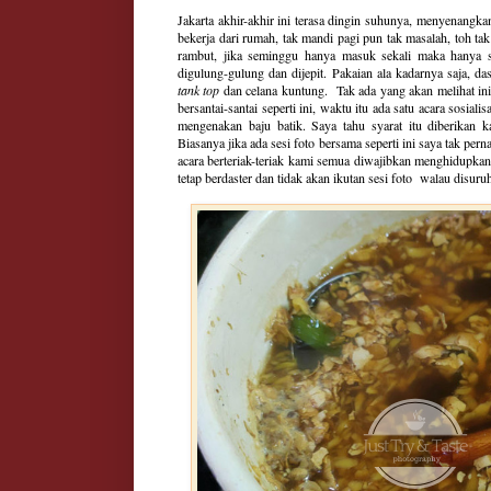
Jakarta akhir-akhir ini terasa dingin suhunya, menyenangkan
bekerja dari rumah, tak mandi pagi pun tak masalah, toh t
rambut, jika seminggu hanya masuk sekali maka hanya sek
digulung-gulung dan dijepit. Pakaian ala kadarnya saja, da
tank top
dan celana kuntung. Tak ada yang akan melihat ini
bersantai-santai seperti ini, waktu itu ada satu acara sosialis
mengenakan baju batik. Saya tahu syarat itu diberikan k
Biasanya jika ada sesi foto bersama seperti ini saya tak per
acara berteriak-teriak kami semua diwajibkan menghidupkan
tetap berdaster dan tidak akan ikutan sesi foto walau disuruh