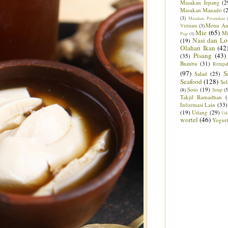
Masakan Jepang
(2
Masakan Manado
(
(3)
Masakan Peranakan
Menu An
Vietnam
(3)
Mie
(65)
M
Pagi
(1)
Nasi dan Lo
(19)
Olahan Ikan
(42
Pisang
(43)
(35)
Bumbu
(31)
Rempa
(97)
S
Salad
(25)
Seafood
(128)
Sel
Soto
(19)
(8)
Soup
(5
Takjil Ramadhan
Informasi Lain
(33)
(19)
Udang
(29)
Ud
wortel
(46)
Yogur