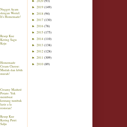
2020
(93)
►
2019
(149)
►
Nugget Ayam
dengan Wortel:
2018
(94)
►
It's Homemade!
2017
(130)
►
2016
(78)
►
2015
(175)
►
Resep Kue
2014
(110)
►
Kering Sagu
Keju
2013
(138)
►
2012
(128)
►
2011
(309)
►
Homemade
2010
(89)
►
Cream Cheese:
Mudah dan lebih
murah!
Creamy Mashed
Potato: Yuk
membuat
kentang tumbuk
laziz a la
restoran!
Resep Kue
Kering Putri
Salju