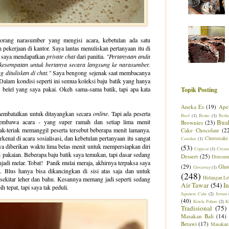
 orang narasumber yang mengisi acara, kebetulan ada satu
ekerjaan di kantor. Saya lantas menuliskan pertanyaan itu di
an saya mendapatkan
private chat
dari panitia.
"Pertanyaan anda
n kesempatan untuk bertanya secara langsung ke narasumber.
dituliskan di chat."
Saya bengong sejenak saat membacanya
 Dalam kondisi seperti ini semua koleksi baju batik yang hanya
r belel yang saya pakai. Okeh sama-sama batik, tapi apa kata
Topik Posting
Aneka Es
(19)
Ape
embatalkan untuk ditayangkan secara
online
. Tapi ada peserta
Beef
(1)
Bento
(1)
Berk
embawa acara - yang super ramah dan setiap lima menit
Bua
Brownies
(23)
iak-teriak memanggil peserta tersebut beberapa menit lamanya.
Cake Chocolate
(2
kenal di acara sosialisasi, dan kebetulan pertanyaan itu sangat
Cheesecake
Camilan
(1)
 diberikan waktu lima belas menit untuk mempersiapkan diri
(53)
Copycat
(1)
Cream
akaian. Beberapa baju batik saya temukan, tapi dasar sedang
Dessert
(25)
Dimsu
jadi melar. Tobat! Panik mulai meraja, akhirnya terpaksa saya
(29)
Glut
Giveaway
(1)
. Blus hanya bisa dikancingkan di sisi atas saja dan untuk
(248)
Hidangan Le
sekitar leher dan bahu. Kesannya memang jadi seperti sedang
Air Tawar
(54)
I
h tepat, tapi saya tak peduli.
Japanese Cake
(2)
Jeroan
(40)
Ketela Pohon
(2)
K
Tradisional
(75)
Masakan Bali
(14)
Betawi
(17)
Masakan