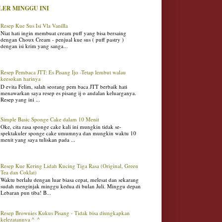
LER MINGGU INI
Resep Kue Sus Isi Vla Vanilla
Niat hati ingin membuat cream puff yang bisa bersaing
dengan Choux Cream - penjual kue sus ( puff pastry )
dengan isi krim yang sanga...
Resep Pembaca JTT: Es Pisang Ijo -Tetap lembut walau
keesokan harinya
D evita Felim, salah seorang pem baca JTT berbaik hati
menawarkan saya resep es pisang ij o andalan keluarganya.
Resep yang ini ...
Simple Basic Sponge Cake dalam 10 Menit
Oke, cita rasa sponge cake kali ini mungkin tidak se-
spektakuler sponge cake umumnya dan mungkin waktu 10
menit yang saya tuliskan pada ...
Resep Kue Kering Lidah Kucing Tiga Rasa (Original, Green
Tea dan Coklat)
Waktu berlalu dengan luar biasa cepat, melesat dan sekarang
sudah menginjak minggu kedua di bulan Juli. Minggu depan
Lebaran pun tiba! B...
Resep Brownies Kukus Pisang - Tidak bisa diungkapkan
kelezatannya ^_^