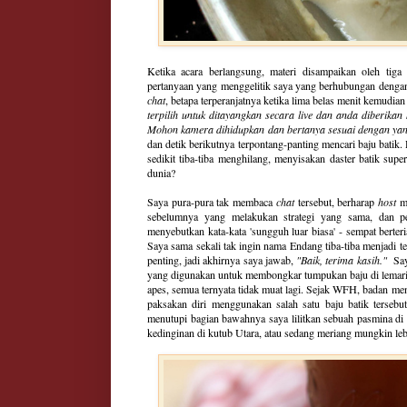
Ketika acara berlangsung, materi disampaikan oleh tiga
pertanyaan yang menggelitik saya yang berhubungan dengan p
chat
, betapa terperanjatnya ketika lima belas menit kemudi
terpilih untuk ditayangkan secara live dan anda diberika
Mohon kamera dihidupkan dan bertanya sesuai dengan yang 
dan detik berikutnya terpontang-panting mencari baju batik.
sedikit tiba-tiba menghilang, menyisakan daster batik supe
dunia?
Saya pura-pura tak membaca
chat
tersebut, berharap
host
m
sebelumnya yang melakukan strategi yang sama, dan p
menyebutkan kata-kata 'sungguh luar biasa' - sempat berter
Saya sama sekali tak ingin nama Endang tiba-tiba menjadi ter
penting, jadi akhirnya saya jawab,
"Baik, terima kasih."
Saya
yang digunakan untuk membongkar tumpukan baju di lemari p
apes, semua ternyata tidak muat lagi. Sejak WFH, badan men
paksakan diri menggunakan salah satu baju batik tersebut
menutupi bagian bawahnya saya lilitkan sebuah pasmina di 
kedinginan di kutub Utara, atau sedang meriang mungkin lebi