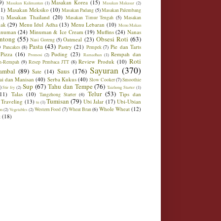
9)
Masakan Korea
(15)
Masakan Kalimantan
(1)
Masakan Makasar
(2)
21)
Masakan Meksiko
(10)
Masakan Padang
(5)
Masakan Palembang
Masakan Thailand
(20)
Masakan Timur Tengah
(5)
Masakan
(1)
ak
(29)
Menu Idul Adha
(13)
Menu Lebaran
(10)
Menu Makan
inuman
(24)
Minuman & Ice Cream
(19)
Muffins
(24)
Nanas
ntong
(55)
Obsesi Roti
(63)
Oatmeal
(23)
Nasi Goreng
(5)
)
Pasta
(43)
Pastry
(21)
Pie dan Tarts
Pancakes
(8)
Pempek
(7)
Pizza
(16)
Puding
(23)
Rempah dan
Promosi
(2)
Ramadhan
(1)
Roti
Review Produk
(10)
h-Rempah
(9)
Resep Pembaca JTT
(8)
Sayuran
(370)
ambal
(89)
Saus
(176)
Sate
(14)
ai dan Manisan
(40)
Serba Kukus
(40)
Slow Cooker
(7)
Smoothie
Sup
(67)
Tahu dan Tempe
(76)
)
Stir fry
(2)
Taizhong Starter
(1)
Telur
(53)
(11)
Talas
(10)
Tips dan
Tangzhong Starter
(4)
Tumisan
(79)
Traveling
(13)
Ubi Jalar
(17)
Ubi-Ubian
tu
(1)
Whole Wheat
(12)
Western Food
(7)
Wheat Bran
(6)
on
(2)
Vegetables
(2)
t
(18)