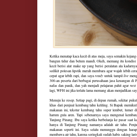
Ketika menatap kaca kecil di atas meja, saya semakin kejang-
bangun tidur dan belum mandi. Okeh, memang itu kondisi se
kecil berisi alat make up yang berisi peralatan ala kadar
sedikit polesan lipstik merah membara agar wajah lebih cera
cepat agar lebih rapi, dan saya
ready
untuk tampil
live
meng
300-an peserta dari berbagai perusahaan jasa keuangan di 
nafas dan panik, dan yah menjadi pelajaran pahit agar
next
lagi, WFH ini jika terlalu lama memang akan menjadikan say
Menuju ke resep. Setiap pagi, di depan rumah, sekitar puku
khas dari penjual kembang tahu keliling. Si Bapak memikul
makanan ini, tekstur kembang tahu super lembut, lumer d
harum gula aren. Tapi sebenarnya saya mengenal kembang
Tanjung Pinang. Ibu saya ketika berbelanja ke pasar saat
hanya di Tanjung Pinang namanya adalah air tahu. Pen
makanan seperti ini. Saya selalu menunggu dengan harap
membawa air tahu, karena seringkali sudah habis saking lari