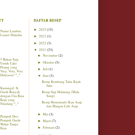
TT
DAFTAR RESEP
2025
(15)
►
Nastar Lembut,
Lumer Dimulut
2023
(1)
►
2022
(3)
►
2021
(23)
▼
November
(2)
►
5 Bahan Saja
Oktober
(5)
►
Untuk Cake
Pisang yang
Juli
(1)
►
Very, Very, Very
Delicious! ^_^
Juni
(3)
▼
Resep Kembang Tahu Kuah
Jahe
Kastangel: Si
Gurih Renyah
Resep Sup Malatang (Mala
dengan Cita Rasa
Soup)
Keju yang
Resep Homemade Ikan Asap
Nendang ^_^
dan Mangut Lele Asap
Mei
(3)
►
Pempek Dos:
Pempek Gurih
Maret
(7)
►
Walau Tanpa
Februari
(2)
Ikan
►