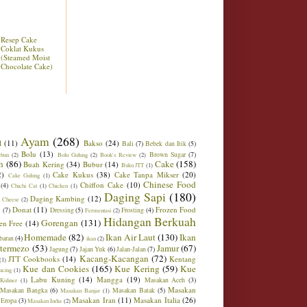
Resep Cake
Coklat Kukus
(Steamed Moist
Chocolate Cake)
Ayam
(268)
l
(11)
Bakso
(24)
Bali
(7)
Bebek dan Itik
(5)
Bolu
(13)
Brown Sugar
(7)
ebun
(2)
Bolu Gulung
(2)
Book's Review
(2)
h
(86)
Cake
(158)
Buah Kering
(34)
Bubur
(14)
Buku JTT
(1)
2)
Cake Kukus
(38)
Cake Tanpa Mikser
(20)
Cake Gulung
(1)
Chinese Food
Chiffon Cake
(10)
(4)
Chichi Cat
(1)
Chicken
(1)
Daging Sapi
(180)
Daging Kambing
(12)
 Cheese
(2)
Donat
(11)
Frozen Food
m
(7)
Dressing
(5)
Frosting
(4)
Fermentasi
(2)
Hidangan Berkuah
Gorengan
(131)
en Free
(14)
Homemade
(82)
Ikan Air Laut
(130)
Ikan
baran
(4)
ikan
(2)
ntermezo
(53)
Jamur
(67)
Jagung
(7)
Jajan Yuk
(6)
Jalan-Jalan
(7)
Kacang-Kacangan
(72)
JTT Cookbooks
(14)
Kentang
(1)
Kue dan Cookies
(165)
Kue Kering
(59)
Kue
ucing
(1)
Labu Kuning
(14)
Mangga
(19)
Masakan Aceh
(3)
Kuliner
(1)
Masakan
Masakan Bangka
(6)
Masakan Batak
(5)
Masakan Banjar
(1)
Masakan Iran
(11)
Masakan Italia
(26)
 Eropa
(3)
Masakan India
(2)