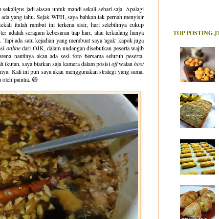
 sekaligus jadi alasan untuk mandi sekali sehari saja. Apalagi
ak ada yang tahu. Sejak WFH, saya bahkan tak pernah menyisir
ali itulah rambut ini terkena sisir, hari selebihnya cukup
ster adalah seragam kebesaran tiap hari, atau terkadang hanya
TOP POSTING J
. Tapi ada satu kejadian yang membuat saya 'agak' kapok juga
asi
online
dari OJK, dalam undangan disebutkan peserta wajib
arena nantinya akan ada sesi foto bersama seluruh peserta.
nah ikutan, saya biarkan saja kamera dalam posisi
off
walau
host
nya. Kali ini pun saya akan menggunakan strategi yang sama,
 oleh panitia. 😃