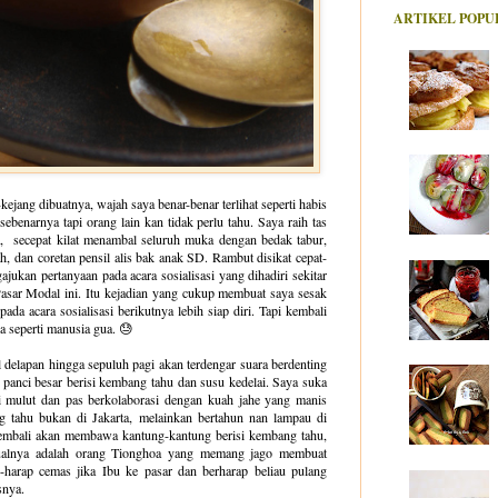
ARTIKEL POPU
kejang dibuatnya, wajah saya benar-benar terlihat seperti habis
benarnya tapi orang lain kan tidak perlu tahu. Saya raih tas
nya, secepat kilat menambal seluruh muka dengan bedak tabur,
h, dan coretan pensil alis bak anak SD. Rambut disikat cepat-
ajukan pertanyaan pada acara sosialisasi yang dihadiri sekitar
Pasar Modal ini. Itu kejadian yang cukup membuat saya sesak
pada acara sosialisasi berikutnya lebih siap diri. Tapi kembali
a seperti manusia gua. 😓
l delapan hingga sepuluh pagi akan terdengar suara berdenting
 panci besar berisi kembang tahu dan susu kedelai. Saya suka
i mulut dan pas berkolaborasi dengan kuah jahe yang manis
 tahu bukan di Jakarta, melainkan bertahun nan lampau di
 kembali akan membawa kantung-kantung berisi kembang tahu,
jualnya adalah orang Tionghoa yang memang jago membuat
-harap cemas jika Ibu ke pasar dan berharap beliau pulang
snya.