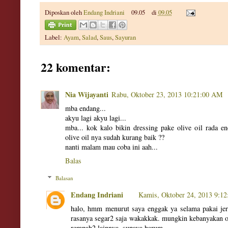
Diposkan oleh
Endang Indriani
09.05
di
09.05
Label:
Ayam
,
Salad
,
Saus
,
Sayuran
22 komentar:
Nia Wijayanti
Rabu, Oktober 23, 2013 10:21:00 AM
mba endang...
akyu lagi akyu lagi...
mba... kok kalo bikin dressing pake olive oil rada e
olive oil nya sudah kurang baik ??
nanti malam mau coba ini aah...
Balas
Balasan
Endang Indriani
Kamis, Oktober 24, 2013 9:1
halo, hmm menurut saya enggak ya selama pakai jer
rasanya segar2 saja wakakkak. mungkin kebanyakan o
rempah2 lainnya, supaya harum.