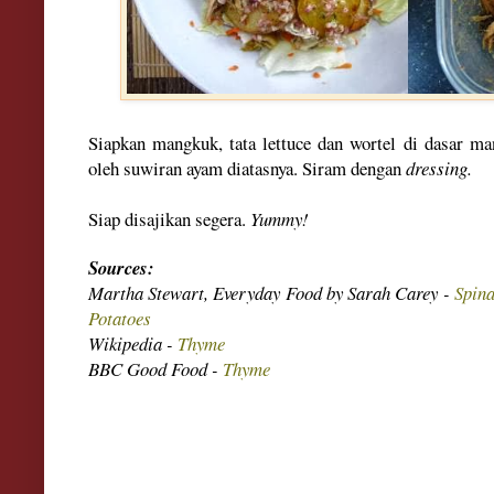
Siapkan mangkuk, tata lettuce dan w
ortel
di dasar man
oleh suwiran ayam diatasnya. Siram dengan
dressing.
Siap disajikan se
gera
.
Yummy!
S
ources:
Martha Stewart, Everyday Food by Sarah Carey -
Spina
Potatoes
Wikipedia -
Thyme
BBC Good Food -
Thyme