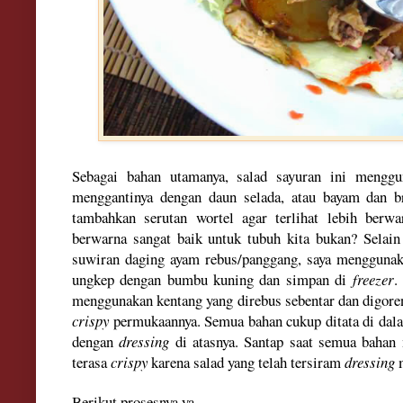
Sebagai
b
ahan utamanya, salad sayuran ini menggu
menggantinya dengan daun selada, atau bayam dan b
tambahkan serutan wortel agar terlihat lebih berwa
berwarna sangat baik untuk tubuh kita bukan? Selain
suwiran daging ayam rebus/panggang, saya menggunak
ungkep dengan bumbu kuning dan simpan di
freezer
.
menggunakan kentang yang direbus sebentar dan digore
crispy
permukaannya. Semua bahan cukup ditata di dal
dengan
dressing
di atasnya
.
Santa
p saat semua bahan 
terasa
crispy
karena salad yang telah tersiram
dressing
m
Berikut prosesnya ya.