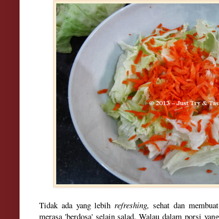
Tidak ada yang lebih
refreshing
,
sehat dan membuat
merasa 'berdosa' selain salad. Walau dalam porsi ya
n