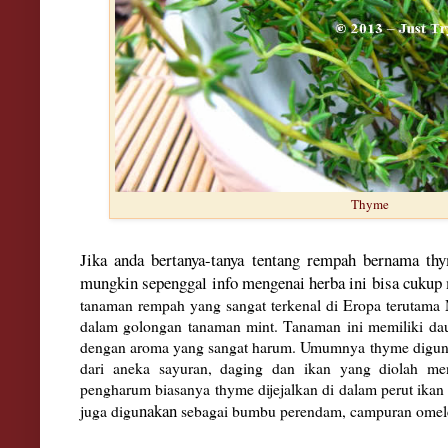
Thyme
Jika anda bertanya-tanya tentang rem
pah bernama thy
m
un
gkin se
penggal info mengenai herba ini bisa
cukup
tanaman rempah yang sangat terkenal di Eropa terutama
dalam golongan tanaman mint. Tanaman ini memiliki dau
dengan aroma yang sangat harum. Umumnya thyme diguna
dari aneka sayuran, daging dan ikan yang diolah men
pengharum biasanya thyme dijejalkan di dalam perut ikan
nakan
juga digu
sebagai bumbu perendam, campuran omelet 