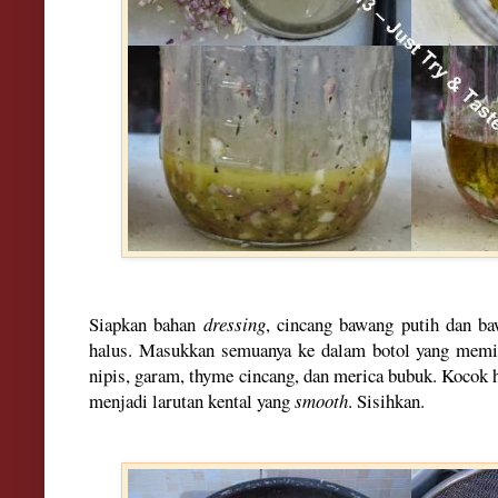
Siapkan bahan
dressing
, cin
cang bawang putih dan ba
halus
. Masukkan semua
nya ke dalam
botol yang mem
nipis, gara
m, thyme cincang, dan merica bubuk. Kocok 
menjadi larutan kental
yang
smooth
. Sisihkan.