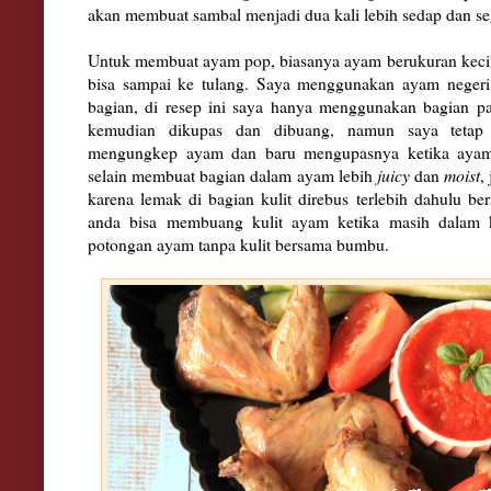
akan memb
uat sambal menjadi dua ka
l
i lebih
sedap dan se
Untuk mem
bua
t ayam pop,
biasanya ayam berukur
an kec
bisa sampai
ke tulang
.
Saya menggunakan ayam negeri
bagian, di
resep ini saya ha
n
ya menggunakan bagian p
kemudian dikupas
dan dibuang, namun
saya
tetap
mengungkep ayam
dan baru meng
upasnya ketika aya
selain
membuat
bagian dalam ayam lebih
juicy
dan
moist
,
karena
lemak di bagian
ku
lit
dire
bus terlebih dahulu
be
anda b
isa memb
uang kulit ayam ketika masih dalam 
p
otongan aya
m tanpa kulit bersama bumbu.