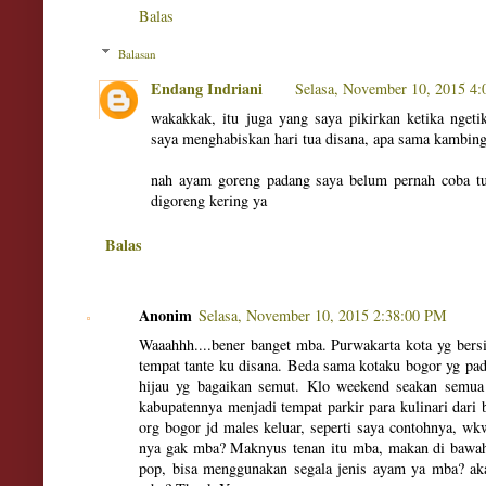
Balas
Balasan
Endang Indriani
Selasa, November 10, 2015 4
wakakkak, itu juga yang saya pikirkan ketika ngeti
saya menghabiskan hari tua disana, apa sama kambin
nah ayam goreng padang saya belum pernah coba t
digoreng kering ya
Balas
Anonim
Selasa, November 10, 2015 2:38:00 PM
Waaahhh....bener banget mba. Purwakarta kota yg bers
tempat tante ku disana. Beda sama kotaku bogor yg pada
hijau yg bagaikan semut. Klo weekend seakan semua
kabupatennya menjadi tempat parkir para kulinari dari 
org bogor jd males keluar, seperti saya contohnya, 
nya gak mba? Maknyus tenan itu mba, makan di bawah
pop, bisa menggunakan segala jenis ayam ya mba? aka