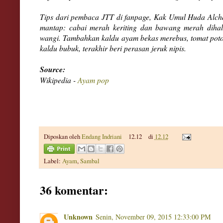
Tips dari pembaca JTT di fanpage, Kak Umul Huda Alcha
mantap: cabai merah keriting dan bawang merah dihal
wangi. Tambahkan kaldu ayam bekas merebus, tomat poton
kaldu bubuk, terakhir beri perasan jeruk nipis.
Sour
ce:
Wikipedia -
Ayam po
p
Diposkan oleh
Endang Indriani
12.12
di
12.12
Label:
Ayam
,
Sambal
36 komentar:
Unknown
Senin, November 09, 2015 12:33:00 PM