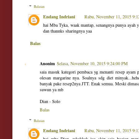
Balasan
Endang Indriani
Rabu, November 11, 2015 9:
hai Mba Tyka, waak mantap, senangnya punya ayah ya
dan thannks sharingnya yaa
Balas
Anonim
Selasa, November 10, 2015 9:24:00 PM
saia masuk kategori pembaca yg menanti resep ayam p
olesan margarine nya. Soalnya sdg diet minyak...he
banyak pake resep2nya JTT. Enak semua. Meski dimas
suwun ya mb
Dian - Solo
Balas
Balasan
Endang Indriani
Rabu, November 11, 2015 9:
hai mba Dian, wkakkak iya skip saja bagian men