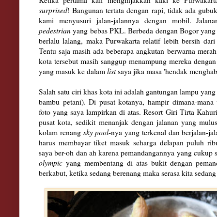
surprised
!
Bangunan terta
ta dengan
rapi
, tid
ak ada gubuk
kami menyu
suri jalan-jalannya dengan
mobil
. Jalana
pedestrian
yang bebas PKL.
Be
rbeda dengan
Bogor yang
berlalu lalang, m
aka Purwakarta relatif lebih bersih dari
Tentu saja masih ada bebe
rapa angk
utan berwarna mera
kota terse
but
masih sanggup menam
pung me
reka dengan
yang
masuk ke dalam
list
saya
jik
a
masa 'hendak menghabi
Sal
ah satu ciri khas kota ini ada
lah gantungan lampu yang 
bambu petani).
Di p
usat kotanya,
hampir dimana-mana 
foto ya
ng saya
lampirkan d
i atas. Res
ort Giri Tirta Kahur
pusat kota, sedikit menanja
k
dengan jalanan yang mulus
kolam renang
sky pool
-nya yang terkenal dan
berjalan-ja
harus me
mbayar
tiket masuk seharga
delapan pul
uh rib
sa
ya ber-oh dan ah
karena pemandangannya yang cukup 
o
lympic
yang me
mbentang di
atas buk
it
denga
n peman
berkabu
t
,
ketika sedang berenang maka serasa kita
sedang 