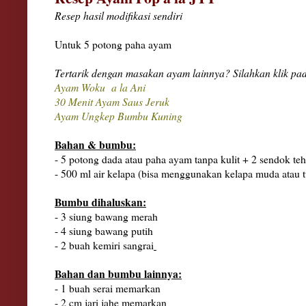
Resep hasil modifikasi sendiri
Untuk 5 potong paha ayam
Tertarik dengan masakan ayam lainnya? Silahkan klik pada
Ayam Woku a
la Ani
30
Menit Ayam S
aus Jeruk
Ayam Ungkep Bumbu Kuning
Bahan & bumbu:
- 5 potong dada atau paha ayam tanpa kulit + 2 sendok teh 
- 500 ml air kelapa (bisa menggunaka
n
kelapa muda atau
Bumbu dihaluskan:
- 3 siung bawang merah
- 4 siung bawang putih
- 2 buah kemiri sangrai
Bahan dan bumbu lainnya:
- 1 buah serai memarkan
- 2
cm
jari jahe memarkan