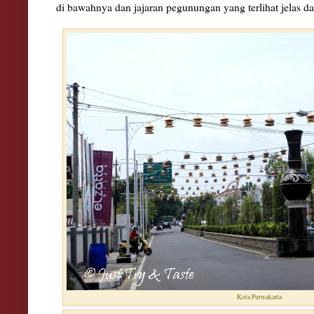
di b
awahnya dan
ja
jaran pegu
nungan yang
terlihat jelas d
a
Kota Purwakarta