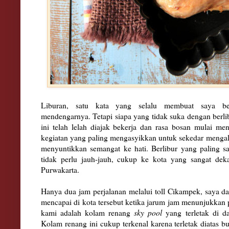
Lib
uran
, satu kata yang selalu membuat saya ber
mendengarnya. Tetapi siapa yang tidak suka dengan berli
ini telah lelah diajak bekerja dan rasa bosan mulai me
kegiatan
yang paling mengasyikkan untuk sekedar mengalihk
menyuntikkan semangat ke hati.
Berlib
ur yang pa
ling s
tidak perlu jauh-jauh, cukup ke kot
a yang s
angat deka
Purwakarta.
Hanya dua jam perjalan
an
melalui toll Cikampek,
saya d
mencapai di kota terseb
ut ketika jarum jam menunjukkan 
kami
adalah
kola
m r
en
ang
sky pool
ya
ng terletak di d
Kol
am renang i
ni cukup terkenal
karena
terletak diatas b