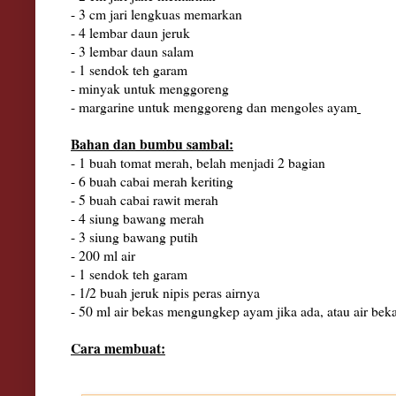
- 3
cm
jari lengkuas memarkan
- 4 lembar daun jeruk
- 3 lembar daun salam
- 1 sendok teh garam
- minyak untuk menggoreng
- margarine untuk menggoreng dan mengoles ayam
Bahan dan bumbu sambal:
- 1 buah tomat merah, belah menjadi 2 bagian
- 6 buah cabai merah keriting
- 5 buah cabai rawit merah
- 4 siung bawang merah
- 3 siung bawang putih
- 200 ml ai
r
- 1 sendok teh garam
- 1/2 buah jeruk nipis peras airnya
-
50
ml a
ir
bekas me
ng
ungkep ayam jika a
da, atau air bek
Cara membuat: