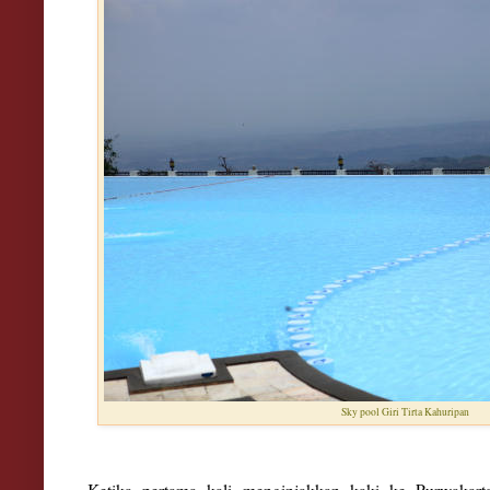
Sky pool Giri Tirta Kahuripan
K
etika pertama kal
i meng
injakka
n kaki ke
Pu
rwakart