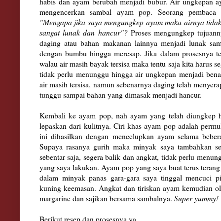
habis dan ayam berubah menjadi bubu
r. Air ungkepan a
me
ngencerkan samba
l ayam pop. Seorang pem
baca 
"
Mengapa jika
saya mengungke
p aya
m
maka
air
nya tida
s
anga
t lunak dan hancur"?
Proses mengungke
p tujuann
daging
atau bahan makanan lainnya menjadi
lunak sa
de
ngan bumbu hingga meresap. Jika dalam prosesnya t
walau air masih bayak tersisa
maka tentu sa
ja
kita harus s
tidak perlu menunggu hi
ngga air ungkepan menjadi bena
air masih tersisa, namun sebenarnya
daging telah
menyerap
tunggu sa
mpai bahan yang dimasak menjadi hancu
r.
Kembali ke ayam pop, nah
a
yam yang telah diung
kep
le
paskan dari kulitnya. Ciri khas ayam pop adalah perm
i
ni dihasilkan dengan mencelupkan aya
m selama
beber
S
upaya r
asanya gurih maka min
ya
k saya tambahkan s
sebentar sa
ja, segera balik dan angkat
, tidak perlu menun
yang saya lakukan. Ayam pop yang saya buat
terus tera
dalam min
yak
panas gara
-gara saya tinggal mencuc
i p
kuning keemasan. Angka
t dan tiriskan ayam kemudian o
margarine dan sajikan
bersama sambalnya.
Super yum
my!
Berikut resep dan prosesn
ya ya.