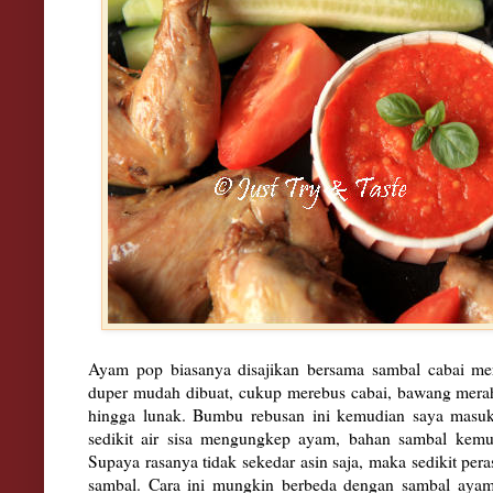
Ayam
pop biasanya disajikan
bersama
sambal ca
bai me
duper mudah dibuat
, cukup merebu
s cabai, bawang mera
hingga lunak
. B
umbu rebusan ini kemudia
n saya masuk
sedikit air sisa mengungkep ayam, bahan
sambal kemu
Supaya rasanya t
idak sekedar a
sin
saja, maka se
dikit pe
ra
sambal
. Cara ini
mungkin berbeda de
nga
n sambal aya