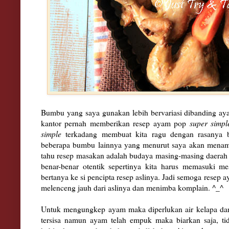
Bumbu yang saya gunakan lebih bervariasi dibanding 
kantor pernah memberika
n resep ayam pop
super s
impl
simple
terk
a
dang membuat kita
ragu dengan rasanya 
beberapa bumbu lainnya
yang
men
urut saya
akan menamb
tahu
resep
masa
kan adalah budaya masing-masing daera
h
benar-benar otentik sepertinya kita harus memasu
ki me
bertanya ke si pencipta resep
aslinya.
Jadi semoga resep 
melenceng jauh dari aslinya dan menimba komplain
. ^_
^
Untuk meng
ungkep ayam maka diperlukan air kelapa da
ter
sisa
namun ayam
telah empuk
m
aka biarkan saja
, t