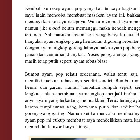
Kembali ke
resep ayam p
op yang kali ini saya bagikan 
saya ingin me
nco
ba mem
buat
masakan ayam ini
, bahk
men
anyakan ke saya resepnya. Wa
lau mem
buat ayam p
namun jika
m
o
o
d
belu
m memanggil maka
he
nda
k menge
tertunda. Nah masakan ayam
pop yang banyak di
jual 
han
yalah ayam ungkep yang
kemudian d
igoreng seb
entar
dengan ayam ungk
ep goreng lainnya maka ayam
pop han
panas dan kemudian
diang
kat
. Proses penggorengan yang
masih tetap putih seperti ayam rebus biasa.
Bumbu ayam pop relati
f se
derhana, walau te
ntu saja
memiliki racikan
rah
asianya sendiri-sendiri.
Bumbu um
kemiri dan garam, namun tambahan rem
pah seperti
se
lengkuas akan membuat ayam ungkep menjadi b
erbau
anyir
ayam
yang
terkadang mem
uakkan. Teru
s terang ay
kare
na tamp
ila
nnya yang berwarna putih dan sedikit b
goreng
yang garing
. N
amun
ketika mencoba membuatny
ayam pop ini cukup membuat saya
mendelikkan mata kar
menjadi lauk
favo
r
it saya lainnya.