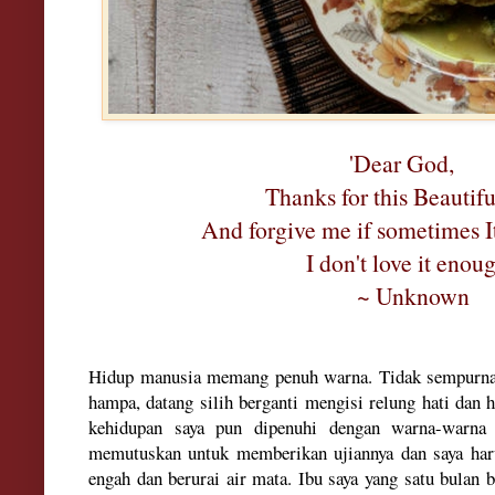
'Dea
r God,
T
hanks for this
B
eautifu
And forgi
ve me if somet
ime
s 
I don
't love it e
noug
~ Unk
nown
H
id
up man
usia mem
ang penuh warna
. T
idak sempu
rn
hampa
,
datang sili
h berganti mengisi relung ha
ti d
an h
ke
h
idupan saya pu
n dipen
uhi dengan war
na-warna 
memutuskan untuk memberikan ujian
nya dan
s
aya ha
en
gah
dan beru
rai air mata. Ibu saya
yang
satu bulan b