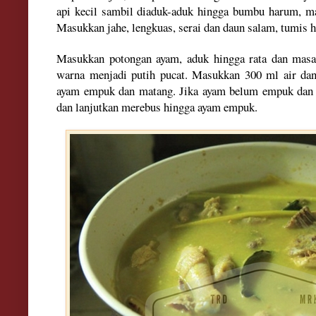
api kecil sambil diaduk-aduk hingga bumbu harum, ma
Masukkan jahe, lengkuas, serai dan daun salam, tumis 
Masukkan potongan ayam, aduk hi
ngga
rata
dan masak
warna menjadi putih pucat. M
asukkan
300 m
l
air da
ayam empuk dan matang. Jika ayam belu
m empuk dan 
dan lanjutkan merebus hingga ayam em
puk.