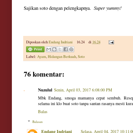
Sajikan soto denga
n pelengkapnya.
Super yummy!
Diposkan oleh
Endang Indriani
16.24
di
16.24
Label:
Ayam
,
Hidangan Berkuah
,
Soto
76 komentar:
Nuzulul
Senin, April 03, 2017 6:08:00 PM
Mbk Endang, smoga mamanya cepat sembuh. Resep s
selama ini klo buat soto tanpa santan rasanya mesti k
Balas
Balasan
Endang Indriani
Selasa, April 04, 2017 10:11