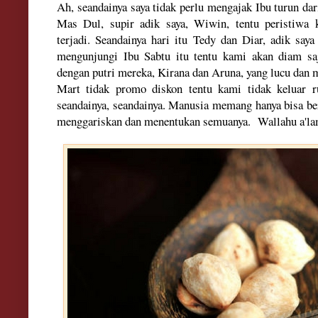
Ah, seandainya
saya tidak perlu mengajak Ibu turun da
Mas Dul, supi
r adik sa
y
a, Wiwin
, tent
u peristiwa 
terjadi
. Seandainya
ha
ri itu Tedy dan Diar
, adi
k say
mengunjungi I
bu
Sa
btu itu tent
u kami aka
n diam sa
dengan
putri mereka, K
irana d
an A
runa
,
yang lucu dan 
Mart tidak promo dis
kon tentu kam
i tidak kel
uar 
seandainya, seandainya.
Manusia memang hanya bisa
be
menggariskan dan menentukan semuanya. Walla
hu a'la