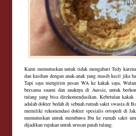
Kami memutuskan untuk tidak
mengaba
ri Tedy
karen
dan kasihan dengan anak-anak yang masih kecil jika h
Tapi saya mengirim
pesan
WA
ke kakak saya
, Wula
be
rsama suami
da
n anaknya di A
ussie
, untuk b
erko
tulang yang bisa dir
ekome
ndasikan
. Kebetulan
kakak 
adalah
d
okter beda
h di sebuah rumah sa
kit swasta d
i B
memiliki rekom
endasi dokter
spesialis o
rtopedi di Ja
k
memutuskan u
ntuk mem
bawa Ibu ke rumah sakit
um
dijadikan rujukan untuk urusan patah tulang
.