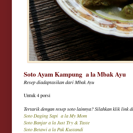
Soto Ayam Kampung a la Mbak Ayu
Resep diadaptasikan dari Mbak Ayu
Untuk 4 porsi
Ter
tarik de
ngan
resep soto lainnya? Silahkan klik link 
Soto Daging Sapi
a la My Mom
Soto Banjar a la Just Try & Taste
Soto Betawi a la P
ak Kustandi