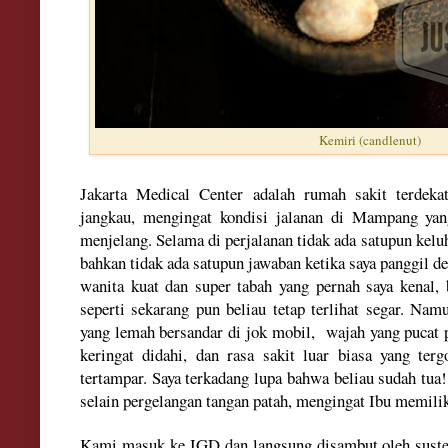
Kemiri (candlenut)
Jakarta Medical Center
adalah rumah sakit
terdekat
jangkau
, mengingat kon
disi jalanan di
Mampang yang
menjelang. Selama di perjalanan
tidak ada satupun kel
b
ahkan tidak ada satupun jawaban ketika saya pangg
i
l d
wanita
k
uat dan su
per
tabah yang pe
rnah saya kenal
,
seperti sekarang
pun belia
u
tetap
terlihat
segar
.
Namu
yang lemah bersandar di jok mobil,
wajah
yang p
ucat 
keringat didah
i,
dan rasa sakit luar biasa yang terg
tertampar.
S
aya
terk
adang lupa bahwa beliau sudah tua
!
selain
per
gelangan tangan patah,
me
ngingat Ibu memilik
K
ami masuk ke IGD dan langsung disambut oleh suste