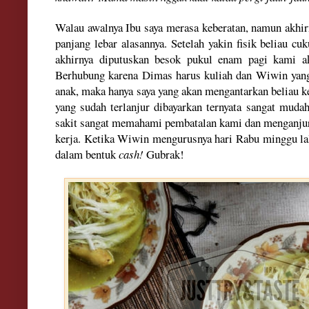
Walau awalnya Ibu saya merasa keberatan
, namun akh
i
panjang lebar alasannya
. Set
elah
yakin fisik beliau cuk
akhirnya diputuskan besok pukul ena
m pagi kami a
Ber
hubung karena Dimas
harus
kuliah dan Wiwin yang
anak, maka hanya saya yang akan mengantarkan beliau k
yang sudah terlanjur dibayarkan
ternyata sangat mudah
sakit
sangat memahami pembata
lan kami da
n
menganju
kerja.
Ketika Wiwin mengurusnya
har
i Ra
b
u minggu
la
dalam bentuk
cash!
Gubrak!