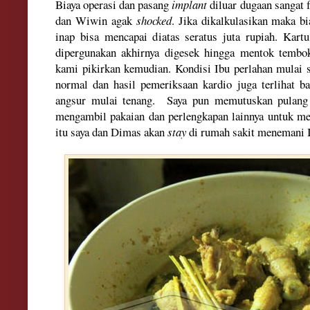
Biaya
operasi dan pas
ang
implant
diluar dugaan sangat
dan Wiwin agak
shocked
. Jika dikalkulasikan maka
bi
inap bisa mencapai d
iatas se
ra
tus ju
ta rupiah.
Kartu 
dipergu
nakan akhirnya digesek hingga mentok temb
o
kami pikirkan kemudian.
Kondisi Ibu perlahan mulai 
n
ormal dan hasil pemeriksaa
n kardio juga terlihat 
a
ngsur mulai tenang. Sa
ya pun memutuskan pulang 
mengambil pakaian dan perle
ngkapan
l
ainnya untu
k m
itu s
aya dan Dimas aka
n
stay
di rumah sakit me
nemani 