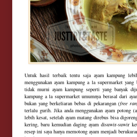
Untuk hasil terbaik ten
tu sa
ja ayam kampung
lebi
menggunaka
n ayam kampu
ng a la s
upermarket yang 
tidak murni
ayam kampung seperti yang banyak dij
kampung a la supermarket umumnya berasal dari aya
bukan yang berkeliaran bebas di pekarangan
(free ran
terlalu gurih.
Jika anda menggunakan ayam p
otong
(
lebih kesat
, setelah ayam matang
d
ire
b
us bisa dig
oren
kering, baru kem
udian daging ayam disuwir-su
wir ke
resep ini saya
hanya memotong ayam menjadi beruku
ra