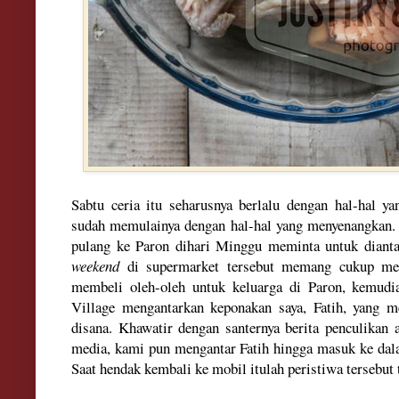
Sabtu ce
r
ia itu
seharusnya berlalu dengan
hal-hal y
sudah memulainya dengan hal-hal yang menyena
ngkan
pulang ke Par
on
dihari Minggu meminta
untuk dianta
weekend
di superma
rket tersebut memang cukup me
membeli
oleh-oleh u
ntuk keluarga di Paron, kem
udi
V
illage
mengantarkan
kep
onakan saya, F
atih, yang m
disana.
Khawatir dengan santernya berita penculikan 
media, kami pun
mengantar Fatih
hingga masuk ke dal
Saat
he
ndak kembali ke mobil itul
ah peristiwa tersebut 