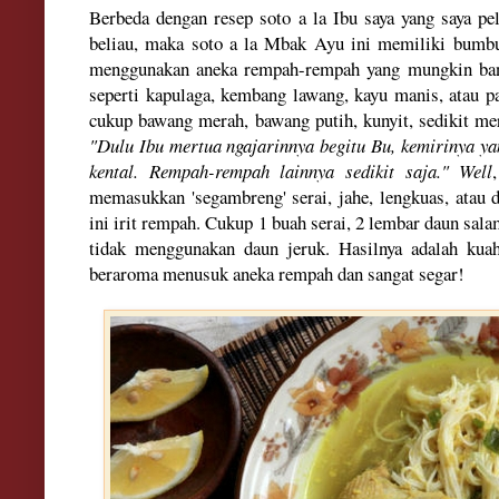
Berbeda dengan resep soto a la Ibu saya yang saya pel
beli
au, maka s
o
to a la Mbak A
yu ini
memiliki bu
mb
menggunakan a
neka rempah-rempah
yang mungkin ba
seperti kapulaga, kembang lawang, kayu manis,
atau p
cukup bawang merah, bawang putih, kunyit, sedikit me
"
Du
lu Ibu
mertua ngajarinnya begitu
Bu, kemiri
nya ya
kental. Rempah-rempah lainnya
sedikit saj
a
."
Well
memasukkan 'segambreng' serai,
jahe, lengkuas, atau
ini irit rempah. C
ukup 1 buah s
erai,
2 lembar daun salam
tidak menggunakan daun jeruk. Hasilnya adalah kua
beraroma
menu
suk aneka rempah dan sangat segar!