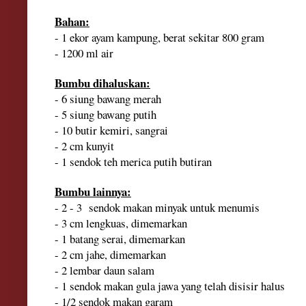
Bahan:
- 1 ekor ayam kampung, berat sekitar 800 gram
-
1200 ml
air
Bumbu dihaluskan:
- 6 siung bawang merah
- 5 siung bawang putih
- 10 butir kemiri
,
sangrai
- 2 cm kunyit
- 1 sendok teh merica putih butiran
Bumbu lainnya:
-
2 - 3
sendok makan minyak untuk menumis
- 3 cm lengkuas, dimemarkan
-
1
batang serai, dimemarkan
- 2 cm jahe, dimemarkan
-
2
lembar daun salam
-
1
sendok makan gula jawa
yang telah di
sisir halus
- 1/2 sendok makan garam