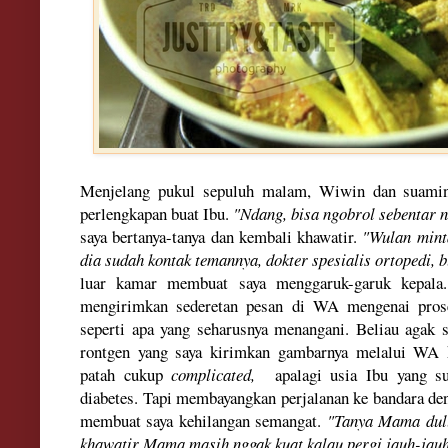
Menj
elang
pukul sepu
luh malam, Wiwin
dan suamin
p
erlengkapan buat Ibu.
"Ndang, bisa
ngo
brol seb
entar n
saya bertanya-tanya d
an
kembali khawatir.
"
Wulan min
dia sudah
kontak
temannya, dokter
spesialis
ortopedi
, 
luar kamar membuat saya menggaruk-gar
uk kepal
mengirimkan sederetan pesan di W
A mengenai
pros
seperti a
pa
yang seharusnya
men
angani
.
Belia
u
aga
k s
r
ontgen
yang saya
kirimkan gambarnya mela
lui WA
pata
h cukup
complicated
,
apalagi us
ia Ibu yang s
diabetes.
Tapi m
em
bayangkan
perjalanan ke
bandara de
membuat saya kehilangan semangat.
"
Tanya Mama dulu
khawatir
Mama masi
h nggak kuat kalau pergi
jauh-jau