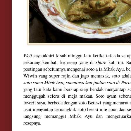
Well
saya akhiri kisah minggu lalu
ketika tak ada
satu
s
ekar
ang kembali ke resep yang
di
-
s
hare
kali ini. S
postingan
sebelumnya mengena
i soto a la Mbak Ayu
, b
e
Wiwin
yang super rajin dan jago memasak
,
soto ad
al
soto sama Mbak A
yu, suaminya kan ju
alan soto di Paro
yang lalu
kala kami bersiap-siap hendak menyantap
s
mengguga
h selera di meja makan. Soto ayam seben
favorit saya, berbeda dengan soto
Betawi yang menurut s
usai menyantap semangkuk soto berisi mie s
oun dan s
langsung
memanggil Mbak A
yu dan
mengeluar
resepnya
.