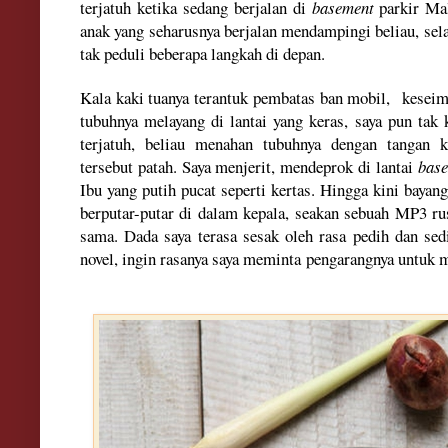
terjatuh ketika sedang berjalan di
basement
parki
r
Mal
anak yang seharusnya berjalan mend
ampingi beliau, sel
tak pedul
i beberapa langkah
di depan
.
Kala
kaki tuanya terantuk pembatas
ban mobil
,
kesei
tubu
hnya melayang di lantai yang keras
,
saya pun tak 
terjatuh, beliau menahan tubuhnya dengan tangan k
tersebut patah. Saya menjerit,
mendep
rok di lantai
bas
Ibu yang putih pucat seperti kertas. Hingga kini bayang
berputar-putar d
i dalam kepala
,
se
akan
sebuah
MP
3 r
sama
.
Dada saya terasa sesak
oleh
rasa pedih dan sed
novel, ingin rasanya s
aya meminta peng
arangnya untuk 