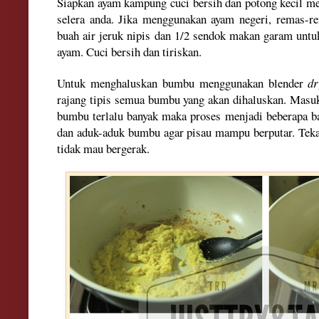
Siapkan ayam kampung cuci bersih dan potong kecil me
sele
ra anda. Jika menggunakan ayam
negeri
,
remas-r
buah air jeruk nipis dan 1/2
sendok makan garam untu
ayam. Cuc
i bersih dan tiriskan.
Untuk menghaluskan bumbu menggunaka
n blender
dr
ra
jang ti
pis semua bumbu yang akan dihaluskan
. Masu
bum
bu terlalu banyak maka proses m
enjadi beb
erapa b
dan aduk-aduk bumbu agar
pisau mampu berput
ar. Tek
tidak mau b
ergera
k.