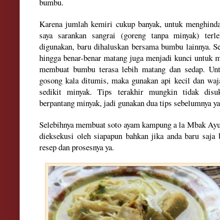
bum
bu.
Karena jumlah kemiri cukup ba
nyak, untuk menghind
saya sarankan sangrai (goreng tanpa minyak) terl
digunakan
, baru di
ha
luskan bersama bumbu lainnya. Se
hingga benar-benar matang juga menjadi kunci
untuk 
membuat bumbu
terasa lebi
h matang dan sedap. Un
gosong kala ditumis, maka
gunakan api kecil
dan wa
sedikit minyak. Tips terakhir mu
ngkin tidak disu
berpantang minyak
, jadi gunakan
dua tips sebelumnya ya
Selebihnya mem
buat soto ayam kampung a la Mbak Ayu
diek
sekusi oleh siapapun bahkan jika anda baru saja b
resep dan prosesnya ya.