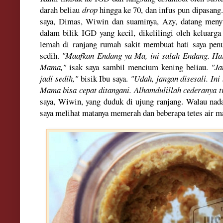
darah beli
au
drop
hi
ngga ke 70
, dan infus pu
n dipasang
saya, Dimas,
Wi
win dan suaminya
, Azy, datang
menyu
dalam
bilik IGD yang kecil, dikel
ilingi oleh keluarga
lemah di ranj
ang rumah sakit
membuat hati saya pen
sedih
.
"Maafkan E
nda
ng ya
Ma, ini sala
h Enda
ng
. H
Mama,"
isak saya sambil mencium kening
beliau.
"Ja
jadi sedih
,"
bisik Ibu saya.
"Udah
, jangan disesali. I
M
ama bisa c
epat dita
ngani
. Alhamduli
l
l
ah ce
deranya t
saya
, Wiwin
, yang duduk di
ujung ranja
ng
. Walau nada
s
aya melihat matanya memerah dan beberap
a t
etes air m