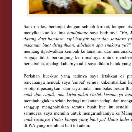
Satu risoles, berlanjut dengan sebuah kroket, lemper, r
menyikat kue ke lima
handphone
saya berbunyi.
"En, 
datang dari bandara, tapi banyak tamu dan saudara y
makanan buat disuguhkan, dibelikan apa enaknya ya?
memang dijadwalkan kembali ke tanah air dari menunaikan
sengaja tidak berkunjung ke rumahnya untuk member
beristirahat, apalagi kabarnya adik saya didera batuk yang
Perlahan kue-kue yang tadinya saya letakkan di pir
rencananya hendak saya 'embat' semua, dikembalikan ke
selotip dipasangkan, dan saya mulai membalas pesan Ib
enak dan cantik, aku kirim pakai GoJek kesana ya bua
membahagiakan selain berbagi makanan sedap, dan mengus
sanggup menghabiskan seratus buah kue itu sendiri, 
samudera, saya memilih untuk mengirimkannya ke Ma
enak rasanya! Pinter banget yang buat ya? Habis ludes 
di WA yang membuat hati ini adem.