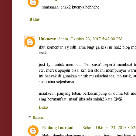
samaaaaa, enak2 kuenya hehhehe
Balas
Unknown
Senin, Oktober 23, 2017 5:42:00 PM
ikut komentar. sy sdh lama bngt ga kesi ni liat2 blog 
enak.
just fyi. untuk membuat "teh susu" seperti membuat 
ctc, merek apapun bisa. krn teh ctc ini mempunyai warna
ini banyak di gunakan untuk masalachai tea, teh tarik, 
susu atau sejenisnya.
maafkeun panjang lebar, berkecimpung di dunia teh me
smg bermanfaat. maaf jika ada salah2 kata 😘😘
Balas
Balasan
Endang Indriani
Selasa, Oktober 24, 2017 8:5
Halo, thanks sharingnya ya, sangat bermanfaat bagi p