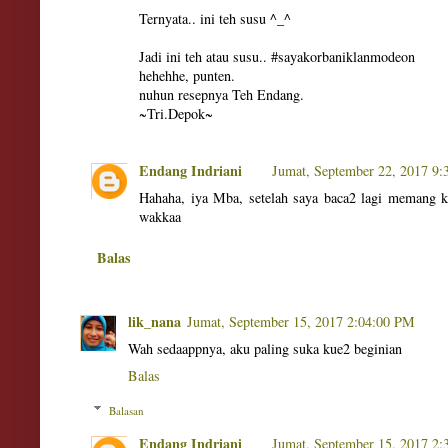
Ternyata.. ini teh susu ^_^
Jadi ini teh atau susu.. #sayakorbaniklanmodeon
hehehhe, punten.
nuhun resepnya Teh Endang.
~Tri.Depok~
Endang Indriani
Jumat, September 22, 2017 9
Hahaha, iya Mba, setelah saya baca2 lagi memang k
wakkaa
Balas
lik_nana
Jumat, September 15, 2017 2:04:00 PM
Wah sedaappnya, aku paling suka kue2 beginian
Balas
Balasan
Endang Indriani
Jumat, September 15, 2017 2