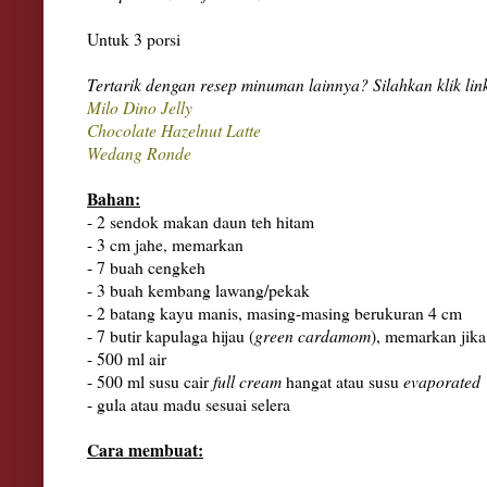
Untuk 3 porsi
Tertarik dengan resep minuman lainnya? Silahkan klik lin
Milo Dino Jelly
Chocolate Hazelnut Latte
Wedang Ronde
Bahan:
- 2 sendok makan daun teh hitam
- 3 cm jahe, memarkan
- 7 buah cengkeh
- 3 buah kembang lawang/pekak
- 2 batang kayu manis, masing-masing berukuran 4 cm
- 7 butir kapulaga hijau (
green cardamom
), memarkan jika 
- 500 ml air
- 500 ml susu cair
full cream
hangat atau susu
evaporated
- gula atau madu sesuai selera
Cara membuat: