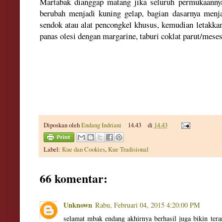
Martabak dianggap matang jika seluruh permukaanny
berubah menjadi kuning gelap, bagian dasarnya menj
sendok atau alat pencongkel khusus, kemudian letakkan
panas olesi dengan margarine, taburi coklat parut/meses
Diposkan oleh
Endang Indriani
14.43
di
14.43
Label:
Kue dan Cookies
,
Kue Tradisional
66 komentar:
Unknown
Rabu, Februari 04, 2015 4:20:00 PM
selamat mbak endang akhirnya berhasil juga bikin tera