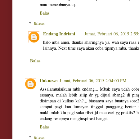
mau mencobanya.tq.
Balas
Balasan
Endang Indriani
Jumat, Februari 06, 2015 2:5
halo mba amei, thanks sharingnya ya, wah saya rasa 
lainnya. Next time saya akan coba tipsnya mba. thank
Balas
Unknown
Jumat, Februari 06, 2015 2:54:00 PM
Assalamualaikum mbk endang... Mbak saya udah coba
rasanya, malah lebih siiip dr yg dijual abang2 di ping
disimpan di kulkas kah?,,, biasanya saya buatnya sor
sampai pagi kan lumayan tinggal panggang bentar t
maklumlah klu pagi suka ribet jd mau cari yg praktis2 
endang resepnya menginspirasi banget
Balas
Balasan