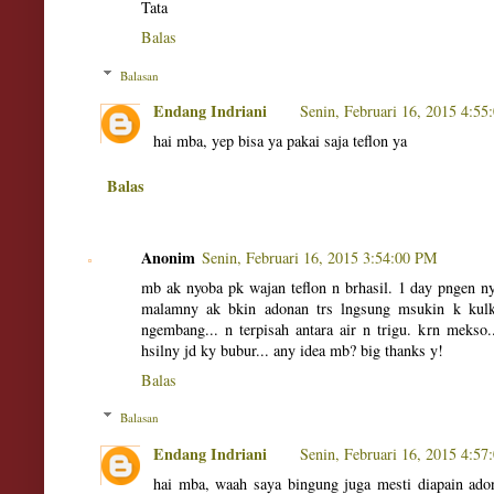
Tata
Balas
Balasan
Endang Indriani
Senin, Februari 16, 2015 4:5
hai mba, yep bisa ya pakai saja teflon ya
Balas
Anonim
Senin, Februari 16, 2015 3:54:00 PM
mb ak nyoba pk wajan teflon n brhasil. 1 day pngen ny
malamny ak bkin adonan trs lngsung msukin k kulk
ngembang... n terpisah antara air n trigu. krn mekso
hsilny jd ky bubur... any idea mb? big thanks y!
Balas
Balasan
Endang Indriani
Senin, Februari 16, 2015 4:5
hai mba, waah saya bingung juga mesti diapain ado