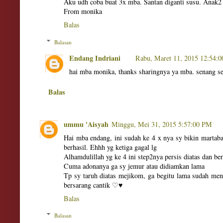
Aku udh coba buat 3x mba. Santan diganti susu. Anak2
From monika
Balas
Balasan
Endang Indriani
Rabu, Maret 11, 2015 12:54:
hai mba monika, thanks sharingnya ya mba. senang se
Balas
ummu 'Aisyah
Minggu, Mei 31, 2015 5:57:00 PM
Hai mba endang, ini sudah ke 4 x nya sy bikin martab
berhasil. Ehhh yg ketiga gagal lg
Alhamdulillah yg ke 4 ini step2nya persis diatas dan ber
Cuma adonanya ga sy jemur atau didiamkan lama
Tp sy taruh diatas mejikom, ga begitu lama sudah me
bersarang cantik ♡♥
Balas
Balasan