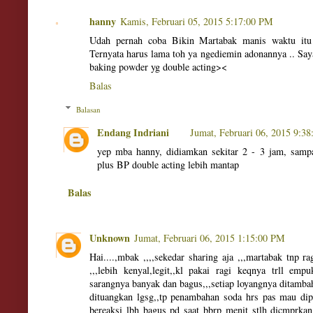
hanny
Kamis, Februari 05, 2015 5:17:00 PM
Udah pernah coba Bikin Martabak manis waktu itu 
Ternyata harus lama toh ya ngediemin adonannya .. Say
baking powder yg double acting><
Balas
Balasan
Endang Indriani
Jumat, Februari 06, 2015 9:3
yep mba hanny, didiamkan sekitar 2 - 3 jam, samp
plus BP double acting lebih mantap
Balas
Unknown
Jumat, Februari 06, 2015 1:15:00 PM
Hai....,mbak ,,,,sekedar sharing aja ,,,martabak tnp r
,,,lebih kenyal,legit,,kl pakai ragi keqnya trll emp
sarangnya banyak dan bagus,,,setiap loyangnya ditambah
dituangkan lgsg,,tp penambahan soda hrs pas mau dip
bereaksi lbh bagus pd saat bbrp menit stlh dicmprkan