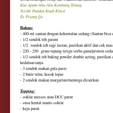
Kue Apam Abu-Abu Kembang Telang
Serabi Pandan Kuah Kinca
Es Pisang Ijo
Bahan:
- 400 ml santan dengan kekentalan sedang
(Santan bisa 
- 1/2 sendok teh garam
- 1/2 sendok teh ragi instan, pastikan aktif dan cek ma
- 220 - 250 gram tepung terigu serba guna/protein sed
- 1/2 sendok teh baking powder double acting, pastikan 
kedaluarsanya
- 3 sendok makan gula pasir.
- 2 butir telur
, kocok lepas
- 2 sendok makan margarine/mentega dicairkan
Topping:
- coklat messes atau DCC parut
- susu kental manis coklat
- keju parut