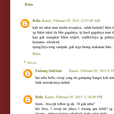
Balas
Bella
Kamis, Februari 05, 2015 12:07:00 AM
kali ini takut mau nyoba resepnya.. udah berkali2 bkin t
yg bikin takut itu bkn gagalnya, tp hasil gagalnya mau
kan gak mungkin bikin seiprit, sedikit2nya jg jadin
kemana~ wkwkwk
ujung2nya tong sampah, gak tega buang makanan hiks.. 
Balas
Balasan
Endang Indriani
Kamis, Februari 05, 2015 8:
hai mba bella, resep yang ini gampang banget kok dan 
baik instruksinya heheh
Bella
Kamis, Februari 05, 2015 11:16:00 PM
hmm.. bisa pk teflon yg uk. 18 gak mba?
klo bisa, 1 resep ini jdnya 1 loyang apa lebih? yg
loyang.. mknya trauma wkwkwk malu gatot mulu..