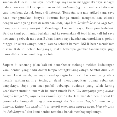
simpan di kulkas. Pikir saya, besok saja saya akan menggunakannya sebagai
bahan pewarna di kue apam dan mulai ber-
browsing
ria membaca informasi
cara membuat ekstrak bunga di internet. Ternyata, rata-rata artikel yang saya
baca menggunakan banyak kuntum bunga untuk menghasilkan ekstrak
dengan warna yang kuat di makanan. Jadi,
"Ayo kita kembali ke sana lagi Hen,
bunganya kurang banyak."
Mendengar komando saya, Heni pun terbahak.
Berdua kami pun lantas berjalan lagi ke sesemakan di tepi jalan, kali ini saya
menenteng sebuah tas besar. Bukan karena saya hendak merontokkan si pohon
hingga ke akar-akarnya, tetapi karena sebuah kamera DSLR besar mendekam
disana. Kali ini selain bunganya, maka beberapa gambar tanamannya juga
harus diabadikan demi blog tercinta.
Satpam di seberang jalan kali ini benar-benar melongo melihat kedatangan
kami berdua yang hadir dalam tempo sesingkat-singkatnya. Sambil duduk di
sebuah kursi merah, matanya menatap ingin tahu aktifitas kami yang sibuk
meraih ranting-ranting tertinggi demi mengumpulkan bunga sebanyak-
banyaknya. Saya pun mengambil beberapa buahnya yang telah kering
kecoklatan untuk ditanam di halaman rumah Pete.
"Itu bunganya yang diatas
banyak banget Bu, tapi susah ngambilnya,"
kata Heni menatap penuh sesal ke
gerombolan bunga di ujung pohon mengkudu.
"Lupakan Hen, ini sudah cukup
banyak. Kalau kita kembali lagi sambil membawa tangga lipat, bisa pingsan
itu Pak Satpam,"
dan kami berdua terbahak-bahak membayangkannya.