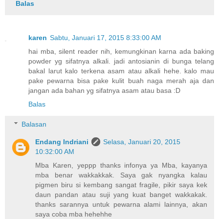
Balas
karen
Sabtu, Januari 17, 2015 8:33:00 AM
hai mba, silent reader nih, kemungkinan karna ada baking
powder yg sifatnya alkali. jadi antosianin di bunga telang
bakal larut kalo terkena asam atau alkali hehe. kalo mau
pake pewarna bisa pake kulit buah naga merah aja dan
jangan ada bahan yg sifatnya asam atau basa :D
Balas
Balasan
Endang Indriani
Selasa, Januari 20, 2015
10:32:00 AM
Mba Karen, yeppp thanks infonya ya Mba, kayanya
mba benar wakkakkak. Saya gak nyangka kalau
pigmen biru si kembang sangat fragile, pikir saya kek
daun pandan atau suji yang kuat banget wakkakak.
thanks sarannya untuk pewarna alami lainnya, akan
saya coba mba hehehhe