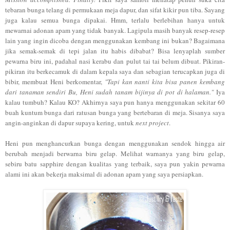
tebaran bunga telang di permukaan meja dapur, dan sifat kikir pun tiba. Sayang
juga kalau semua bunga dipakai. Hmm, terlalu berlebihan hanya untuk
mewarnai adonan apam yang tidak banyak. Lagipula masih banyak resep-resep
lain yang ingin dicoba dengan menggunakan kembang ini bukan? Bagaimana
jika semak-semak di tepi jalan itu habis dibabat? Bisa lenyaplah sumber
pewarna biru ini, padahal nasi kerabu dan pulut tai tai belum dibuat. Pikiran-
pikiran itu berkecamuk di dalam kepala saya dan sebagian terucapkan juga di
bibir, membuat Heni berkomentar,
"Tapi kan nanti kita bisa panen kembang
dari tanaman sendiri Bu, Heni sudah tanam bijinya di pot di halaman."
Iya
kalau tumbuh? Kalau KO? Akhirnya saya pun hanya menggunakan sekitar 60
buah kuntum bunga dari ratusan bunga yang bertebaran di meja. Sisanya saya
angin-anginkan di dapur supaya kering, untuk
next project
.
Heni pun menghancurkan bunga dengan menggunakan sendok hingga air
berubah menjadi berwarna biru gelap. Melihat warnanya yang biru gelap,
sebiru batu sapphire dengan kualitas yang terbaik, saya pun yakin pewarna
alami ini akan bekerja maksimal di adonan apam yang saya persiapkan.