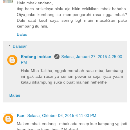
Halo mbak endang,
tiap baca artikelnya slalu aja bikin cekikikan mbak hahaha.
Oiya,pake kembang itu mempengaruhi rasa ngga mbak?
Dulu saat kecil saya sering bgt main masak2an pake
kembang itu hihi.
Balas
Balasan
Endang Indriani
Selasa, Januari 27, 2015 4:25:00
PM
Halo Mba Talitha, nggak merubah rasa mba, kembang
ini gak ada rasanya cuman pewarna saja, iyaa yaam
kalau dikampung suka dibuat mainan hehehhe
Balas
Fani
Selasa, Oktober 06, 2015 6:11:00 PM
Malam mbak endang.. mbak ada resep kue lumpang yg jadi
turun bagian tengahnya? Makasih..