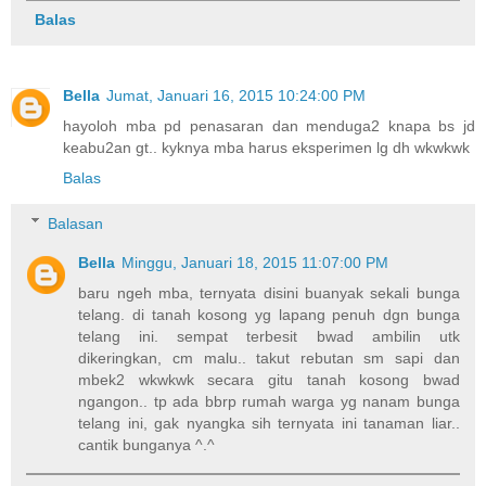
Balas
Bella
Jumat, Januari 16, 2015 10:24:00 PM
hayoloh mba pd penasaran dan menduga2 knapa bs jd
keabu2an gt.. kyknya mba harus eksperimen lg dh wkwkwk
Balas
Balasan
Bella
Minggu, Januari 18, 2015 11:07:00 PM
baru ngeh mba, ternyata disini buanyak sekali bunga
telang. di tanah kosong yg lapang penuh dgn bunga
telang ini. sempat terbesit bwad ambilin utk
dikeringkan, cm malu.. takut rebutan sm sapi dan
mbek2 wkwkwk secara gitu tanah kosong bwad
ngangon.. tp ada bbrp rumah warga yg nanam bunga
telang ini, gak nyangka sih ternyata ini tanaman liar..
cantik bunganya ^.^