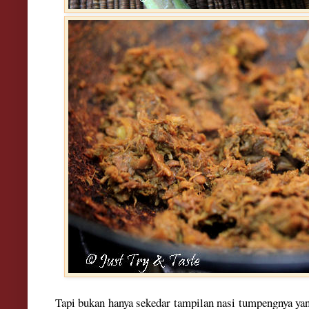
Tapi b
ukan hanya sek
edar
tampila
n
nasi tum
pengnya
ya