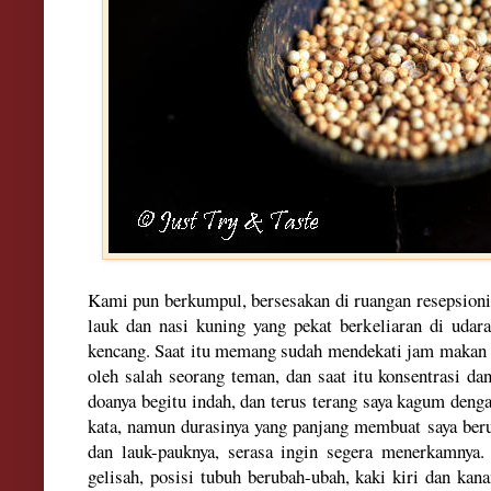
Kami pu
n berkumpul
, bersesakan d
i ruangan
rese
psioni
lauk dan nasi kuning yang pekat berkelia
ran di
udar
ken
cang. Saat itu memang sudah mendekati jam makan
oleh salah seorang tema
n, dan saat
itu kons
e
ntrasi da
doanya
begitu indah
,
dan
terus terang saya ka
gum de
ng
kata
, namun durasinya
yang
panjang
membuat saya
beru
dan lauk-pauknya,
s
erasa in
gin se
ge
ra menerkamnya
.
gelis
ah,
posisi tubuh berubah-ubah, kaki kiri dan kan