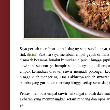
Sa
ya pernah membuat empa
l daging
sapi sebelumnya, 
link
disini.
Sa
at itu saya membuat empal gepuk dimana 
dimasa
k bersama bumbu kemudi
an di
puku
l hi
ngga pipi
suwir ini se
benarnya hampir sama
,
hanya saja di empa
empuk kemudian disuwir-suw
ir menjadi potongan
ke
hingga kuah
m
engerin
g
. Hasil akhir
nya adalah suwiran
bumbu
yang gurih dan meresap hingga setiap serat dag
Proses membuat empa
l suwir ini sangat mudah dan mu
Lebaran yang menyenangka
n selai
n re
ndang
dan
opor a
ya.