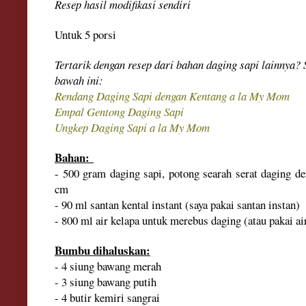
Resep hasi
l modifikasi s
endiri
Untuk 5 porsi
Tertarik dengan
resep dari bahan dagin
g sapi
lainnya? 
bawah ini:
Rendang Daging Sap
i denga
n Kentang a la My Mom
Empa
l Gent
ong Da
ging Sapi
Ungkep Da
gi
ng
Sapi a la My Mom
Bahan:
- 500 gram daging sapi, potong searah serat daging de
cm
- 90 ml santan kental instant (saya pakai santan
instan
)
- 800 ml air kelapa untuk merebus daging (atau
pakai ai
Bumbu dihaluskan:
- 4 siung bawang merah
- 3 siung bawang putih
- 4 butir kemiri sangrai