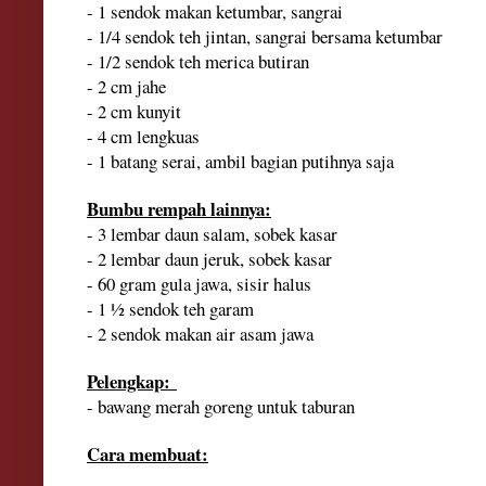
- 1 sendok makan ketumbar, sangrai
- 1/4 sendok teh jintan, sangrai bersama ketumbar
- 1/2 sendok teh merica butiran
-
2
c
m
jahe
-
2 cm
kunyit
-
4 cm
lengkuas
- 1 batang serai, ambil bagian putihnya saja
Bumbu rempah lainnya:
- 3 lembar daun salam, sobek kasar
- 2 lembar daun jeruk, sobek kasar
- 60 gram gula jawa, sisir halus
- 1 ½ sendok teh garam
- 2 sendok makan air asam jawa
Pelengkap:
- bawang merah goreng untuk taburan
Cara membuat: