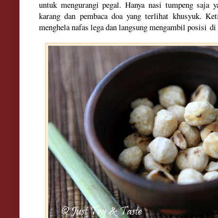
untuk mengurangi pe
gal
. Hanya nasi
tumpeng
sa
ja y
ka
rang dan pembaca doa yang
terl
ihat khusyuk. Ket
meng
hela nafas lega
dan langsung mengambil pos
isi
di