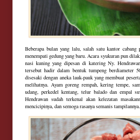
Beberap
a bula
n yang lal
u,
s
alah satu kan
tor cabang
menempat
i ged
ung yang baru
. Acara
syukuran
pun dilak
nasi kuning yang dipesan di
k
atering Ny. Hendrawa
tersebut hadir dalam bentuk
tum
peng berdiameter 
disesaki dengan aneka lauk-pauk yang memb
uat pesert
me
lihatnya.
Ayam goreng rem
pa
h, kering tempe, sa
udang, perkedel kentang, te
lu
r balad
o dan empa
l s
Hendrawan sudah terkenal
akan kelezatan masakann
mencici
pinya
,
dan semoga rasanya semanis tampilannya