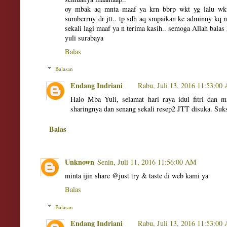
oy mbak aq mnta maaf ya krn bbrp wkt yg lalu wkt
sumberrny dr jtt.. tp sdh aq smpaikan ke adminny kq n 
sekali lagi maaf ya n terima kasih.. semoga Allah bala
yuli surabaya
Balas
Balasan
Endang Indriani
Rabu, Juli 13, 2016 11:53:00
Halo Mba Yuli, selamat hari raya idul fitri dan m
sharingnya dan senang sekali resep2 JTT disuka. Suk
Balas
Unknown
Senin, Juli 11, 2016 11:56:00 AM
minta ijin share @just try & taste di web kami ya
Balas
Balasan
Endang Indriani
Rabu, Juli 13, 2016 11:53:00