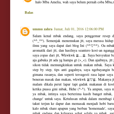
halo Mba Amelia, wah saya belum pernah coba Mba,m
Balas
ummu zahra
Jumat, Juli 01, 2016 12:06:00 PM
Salam kenal mbak endang, saya penggemar resep da
(*^_^*). Semenjak menemukan jtt, saya merasa hidu
ilmu yang saya dapat dari blog Ini (*^▽^*). Oa mbak
aromatik dari jtt, dan hasilnya seantero kost-an ngang
saya copas dari jtt, Wkwkwk ≧﹏≦. Saya bersyukur ban
aja gabuka jtt ada yg hampa gt (>_<). Dan ajaibnya, jtt 
sikon tidak memungkinkan untuk makan mbak. Saya kalo
step by step, tips anti gagalnya, saya ngebayangin 
gimana rasanya, dan seperti tersugesti rasa lapar sa
beneran masak dan makan, wkwkwk ≧▽≦. Makanya jtt I
malam dikala perut lapar tapi gadak makanan di kost
ketika puasa gini mbak, Hehe (^-^). Ya ampun, saya 
ya mbak, intinya saya berterima kasih banget mbak, 
change' untuk saya. Ketulusan mbak dalam membagi 
takut terjun ke dapur dan memasak menjadi hobi baru 
kalo mbak share apapun yang berbau 'homemade', sa
mbak endang dan keluarga sehat selalu ya mbak, a