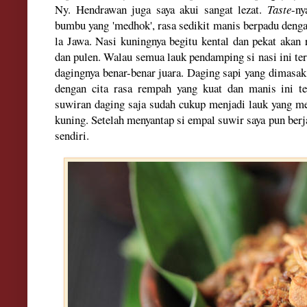
Ny. Hendrawan juga s
aya akui
sangat lezat
.
T
aste
-ny
b
u
mb
u yang
'
medhok'
, rasa sedikit manis
berpadu deng
la Jawa. Nasi kuningnya begitu
kental dan
pekat a
kan 
dan pulen
. Walau semua
lauk
pendamping si nasi ini te
d
agingnya benar-benar jua
ra. Da
ging sapi yan
g dimasa
dengan ci
ta rasa r
empah
yang kuat dan
manis ini te
suwiran daging
saja sudah
c
ukup
menjadi lauk ya
ng m
kuning. Setelah menyantap si empal suwir saya pun berja
send
iri.