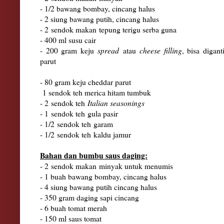
- 1/2 bawang bombay, cincang halus
- 2 siung bawang putih, cincang halus
- 2
sendok makan
tepung terigu serba guna
- 400 ml susu cair
- 200 gram keju
spread
atau
cheese filling
, bisa digan
parut
- 80 gram keju cheddar parut
1 sendok teh merica hitam tumbuk
- 2
sendok teh
Italian seasonings
- 1
sendok teh
gula pasir
- 1/2
sendok teh
garam
- 1/2
sendok teh
kaldu jamur
Bahan dan bumbu saus daging:
- 2
sendok makan
minyak untuk menumis
- 1 buah bawang bombay, cincang halus
- 4 siung bawang putih cincang halus
- 350 gram daging sapi cincang
- 6 buah tomat merah
- 150 ml saus tomat