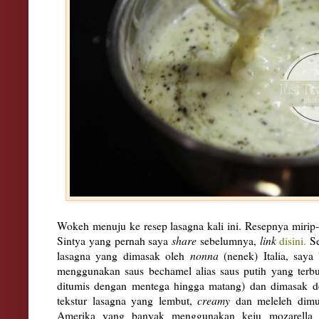
Wokeh menuju ke resep lasagna kali ini. Resepnya mirip-
Sintya yang pernah saya
share
sebelumnya,
link
disini.
Se
lasagna yang dimasak oleh
nonna
(nenek) Italia, saya
menggunakan saus bechamel alias saus putih yang terb
ditumis dengan mentega hingga matang) dan dimasak de
tekstur lasagna yang lembut,
creamy
dan meleleh dimul
Amerika yang banyak menggunakan keju mozarella 