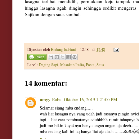
lasagna terlihat mendidih, permukaan keju tampak mul
hingga lasagna agak dingin sehingga sedikit mengeras
Sajikan dengan saus sambal.
Diposkan oleh
Endang Indriani
12.48
di
12.48
Label:
Daging Sapi
,
Masakan Italia
,
Pasta
,
Saus
14 komentar:
umyy
Rabu, Oktober 16, 2019 1:21:00 PM
Selamat siang mba endang.....
wah liat lasagna nya yang udah jadi rasanya pingin nyic
tapi....liat cara pembuatanya aduhhhhh rumit tahapnya 
jadi mo bikin kayaknya hanya angan angan aja dech......
mba endang kali ini aq hanya liat aja dech .......🙏🙏😍