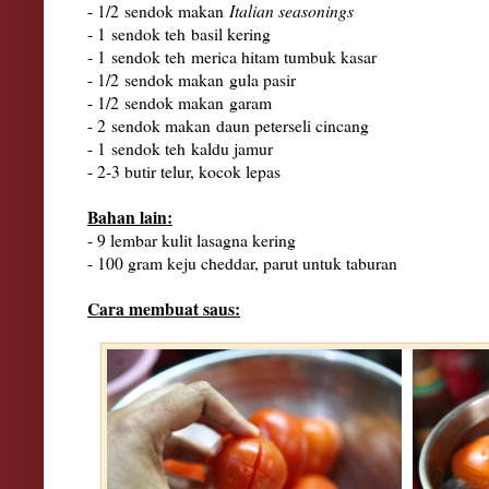
- 1/2
sendok makan
Italian seasonings
- 1
sendok teh
basil kering
- 1
sendok teh
merica hitam tumbuk kasar
- 1/2
sendok makan
gula pasir
- 1/2
sendok makan
garam
- 2
sendok makan
daun peterseli cincang
- 1
sendok teh
kaldu jamur
- 2-3 butir telur, kocok lepas
Bahan lain:
- 9 lembar kulit lasagna kering
- 100 gram keju cheddar, parut untuk taburan
Cara membuat saus: