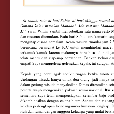
"Ya sudah, soto di hari Sabtu, di hari Minggu selesai 
Gimana kalau masakan Manado? Ada restoran Manado 
M,"
saran Wiwin sambil menyebutkan satu nama resto Ma
dan restoran ditentukan. Pada hari Sabtu sore kemarin, s
menginap disana semalam. Acara wisuda dimulai jam 7.
berencana berangkat ke JCC untuk menghindari macet
terkantuk-kantuk karena malamnya baru bisa tidur di j
telah mandi dan siap-siap berdandan. Bahkan beliau d
empat! Saya menggeleng-gelengkan kepala, ini sarapan at
Kepala yang berat agak sedikit ringan ketika tubuh s
Undangan wisuda hanya untuk dua orang, jadi hanya s
dalam gedung wisuda menyaksikan Dimas diresmikan sebag
peserta wajib mengenakan pakaian resmi nasional, Ibu 
sementara saya telah mempersiapkan selembar baju bro
dikombinasikan dengan celana hitam. Sepatu dan tas tan
koleksi perlengkapan kondangannya lumayan lengkap. D
riuh dan ramai dengan anggota keluarga yang mulai bersi