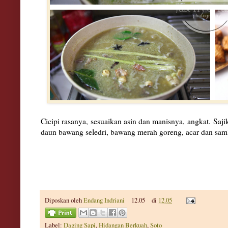
Cicipi rasanya, sesuaikan asin dan manisnya, angkat.
Saji
daun bawang seledri, bawang merah goreng, acar dan sam
Diposkan oleh
Endang Indriani
12.05
di
12.05
Label:
Daging Sapi
,
Hidangan Berkuah
,
Soto