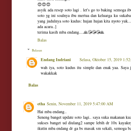
😍😍😍
asyik ada resep soto lagi . let's go to baking semoga 
soto yg ini soalnya ibu mertua dan keluarga ku sukab
yang judulnya soto kudus: hujan hujan kita nyoto yuk...
ada acara..]
terima kasih mba endang....🙏😘😘😘🙏
Balas
Balasan
Endang Indriani
Selasa, Oktober 15, 2019 1:5
wah iya, soto kudus itu simple dan enak yaa. Saya 
wakakkak
Balas
etha
Senin, November 11, 2019 5:47:00 AM
Hai mba endang..
Seneng banget update soto lagi.. saya suka makanan k
sukses banget ud diulang2 sampe lebih dr 10x kayakny
ikutin mba endang dr ga bs masak sm sekali, semoga b