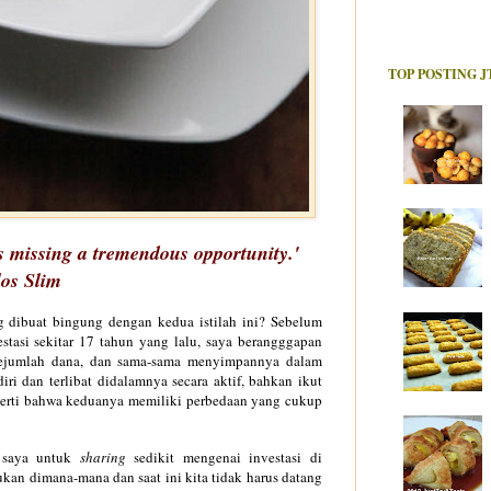
TOP POSTING J
s missing
a tremendous opportunity.
'
os Slim
g dibuat bingung dengan kedua istilah ini? Sebelum
stasi sekitar 17 tahun yang lalu, saya berangggapan
sejumlah dana, dan sama-sama menyimpannya dalam
ri dan terlibat didalamnya secara aktif, bahkan ikut
gerti bahwa keduanya memiliki perbedaan yang cukup
 saya untuk
sharing
sedikit mengenai investasi di
mukan dimana-mana
dan saat ini kita t
idak
harus datang