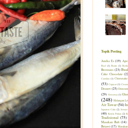
Topik Posting
Aneka Es
(19)
Ape
Beef
(1)
Bento
(1)
Berk
Bua
Brownies
(23)
Cake Chocolate
(2
Cheesecake
Camilan
(1)
(53)
Copycat
(1)
Cream
Dessert
(25)
Dimsu
(29)
Glut
Giveaway
(1)
(248)
Hidangan Le
Air Tawar
(54)
I
Japanese Cake
(2)
Jeroan
(40)
Ketela Pohon
(2)
K
Tradisional
(75)
Masakan Bali
(14)
Betawi
(17)
Masakan