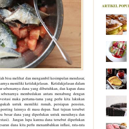
ARTIKEL POPU
ah bisa melihat
dan mengam
bil kesi
mp
ulan
mendasar,
narnya mem
iliki ketidakjelasan. Ketidakj
elasa
n dala
m
ar sebenarnya dana yang dibutuhkan, d
an
kapan dana
g
sebenarnya membedakan antara menabung den
gan
vestas
i maka pertama-tama yang
perlu kita la
kukan
apakah
untuk mem
iliki rumah,
persiapan pensiun,
penting lainnya di masa depan. Saat tujuan tersebut
pa besar dana yang
di
perlukan untuk meraihnya
dan
estasi). Jangan lupa
karena dana
tersebut diperlukan
esaran dana
kita perlu m
enambahka
n
inf
lasi
,
rata
-rata