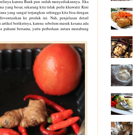
belinya
karena Bank pun sudah menyediakannya. Jika
na yang besar,
sekarang
kita t
idak perlu khawatir.
Kini
da
na yang sangat terjangkau
sehingga
kita bisa dengan
diiventasikan
ke
produk ini.
Nah, penje
la
san detail
 artikel berikutnya, karena
se
be
lum masuk kesana ada
ita pahami bersama,
yaitu
perbedaan antara menabung