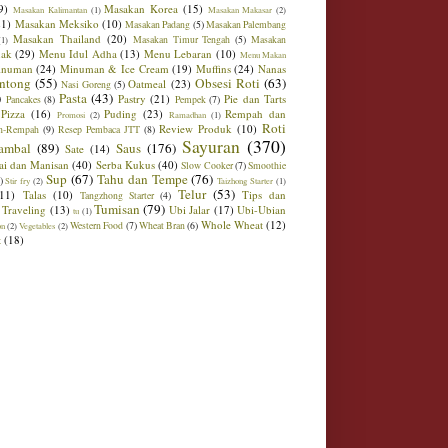
9)
Masakan Korea
(15)
Masakan Kalimantan
(1)
Masakan Makasar
(2)
21)
Masakan Meksiko
(10)
Masakan Padang
(5)
Masakan Palembang
Masakan Thailand
(20)
Masakan Timur Tengah
(5)
Masakan
(1)
ak
(29)
Menu Idul Adha
(13)
Menu Lebaran
(10)
Menu Makan
inuman
(24)
Minuman & Ice Cream
(19)
Muffins
(24)
Nanas
ntong
(55)
Obsesi Roti
(63)
Oatmeal
(23)
Nasi Goreng
(5)
)
Pasta
(43)
Pastry
(21)
Pie dan Tarts
Pancakes
(8)
Pempek
(7)
Pizza
(16)
Puding
(23)
Rempah dan
Promosi
(2)
Ramadhan
(1)
Roti
Review Produk
(10)
h-Rempah
(9)
Resep Pembaca JTT
(8)
Sayuran
(370)
ambal
(89)
Saus
(176)
Sate
(14)
ai dan Manisan
(40)
Serba Kukus
(40)
Slow Cooker
(7)
Smoothie
Sup
(67)
Tahu dan Tempe
(76)
)
Stir fry
(2)
Taizhong Starter
(1)
Telur
(53)
(11)
Talas
(10)
Tips dan
Tangzhong Starter
(4)
Tumisan
(79)
Traveling
(13)
Ubi Jalar
(17)
Ubi-Ubian
tu
(1)
Whole Wheat
(12)
Western Food
(7)
Wheat Bran
(6)
on
(2)
Vegetables
(2)
t
(18)