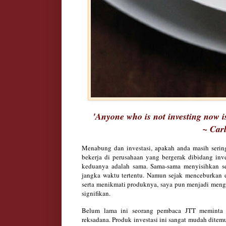
'
Anyone who is not in
vest
ing now i
~
Carl
Menabung dan investasi, apakah anda masih serin
bekerja di perusahaan yang bergerak dibidang inve
keduanya adalah sama. Sama-sama menyisihkan 
jangka waktu tertentu. Namun sejak menceburkan di
serta menikmati produknya, saya pun menjadi men
signifikan.
B
elu
m lama ini seorang pem
baca JTT meminta
reksa
dana. P
roduk investasi
ini
sangat mudah dite