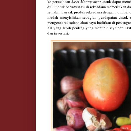
ke perusahaan
A
sset Management
untuk dapat mem
dulu untuk berinvestasi di reksadana memerl
ukan da
semakin ban
yak
produk reks
adana
den
gan nominal 
mudah menyisihkan sebagian penda
pa
tan untuk 
mengen
ai rek
sadana akan saya hadirkan di
postingan
hal yang lebih penting yang menurut saya per
lu k
dan investasi
.