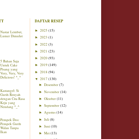
TT
DAFTAR RESEP
2025
(15)
►
Nastar Lembut,
Lumer Dimulut
2023
(1)
►
2022
(3)
►
2021
(23)
►
2020
(93)
►
5 Bahan Saja
2019
(149)
Untuk Cake
►
Pisang yang
2018
(94)
►
Very, Very, Very
Delicious! ^_^
2017
(130)
▼
Desember
(7)
►
Kastangel: Si
November
(14)
►
Gurih Renyah
dengan Cita Rasa
Oktober
(11)
►
Keju yang
September
(12)
►
Nendang ^_^
Agustus
(14)
►
Juli
(8)
Pempek Dos:
►
Pempek Gurih
Juni
(10)
►
Walau Tanpa
Ikan
Mei
(13)
►