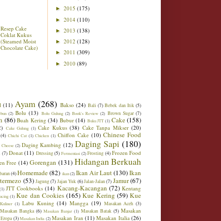
2015
(175)
►
2014
(110)
►
Resep Cake
2013
(138)
►
Coklat Kukus
(Steamed Moist
2012
(128)
►
Chocolate Cake)
2011
(309)
►
2010
(89)
►
Ayam
(268)
l
(11)
Bakso
(24)
Bali
(7)
Bebek dan Itik
(5)
Bolu
(13)
Brown Sugar
(7)
ebun
(2)
Bolu Gulung
(2)
Book's Review
(2)
h
(86)
Cake
(158)
Buah Kering
(34)
Bubur
(14)
Buku JTT
(1)
2)
Cake Kukus
(38)
Cake Tanpa Mikser
(20)
Cake Gulung
(1)
Chinese Food
Chiffon Cake
(10)
(4)
Chichi Cat
(1)
Chicken
(1)
Daging Sapi
(180)
Daging Kambing
(12)
 Cheese
(2)
Donat
(11)
Frozen Food
m
(7)
Dressing
(5)
Frosting
(4)
Fermentasi
(2)
Hidangan Berkuah
Gorengan
(131)
en Free
(14)
Homemade
(82)
Ikan Air Laut
(130)
Ikan
baran
(4)
ikan
(2)
ntermezo
(53)
Jamur
(67)
Jagung
(7)
Jajan Yuk
(6)
Jalan-Jalan
(7)
Kacang-Kacangan
(72)
JTT Cookbooks
(14)
Kentang
(1)
Kue dan Cookies
(165)
Kue Kering
(59)
Kue
ucing
(1)
Labu Kuning
(14)
Mangga
(19)
Masakan Aceh
(3)
Kuliner
(1)
Masakan
Masakan Bangka
(6)
Masakan Batak
(5)
Masakan Banjar
(1)
Masakan Iran
(11)
Masakan Italia
(26)
 Eropa
(3)
Masakan India
(2)