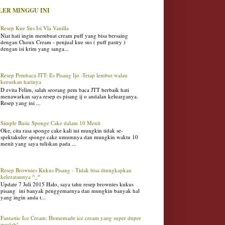
LER MINGGU INI
Resep Kue Sus Isi Vla Vanilla
Niat hati ingin membuat cream puff yang bisa bersaing
dengan Choux Cream - penjual kue sus ( puff pastry )
dengan isi krim yang sanga...
Resep Pembaca JTT: Es Pisang Ijo -Tetap lembut walau
keesokan harinya
D evita Felim, salah seorang pem baca JTT berbaik hati
menawarkan saya resep es pisang ij o andalan keluarganya.
Resep yang ini ...
Simple Basic Sponge Cake dalam 10 Menit
Oke, cita rasa sponge cake kali ini mungkin tidak se-
spektakuler sponge cake umumnya dan mungkin waktu 10
menit yang saya tuliskan pada ...
Resep Brownies Kukus Pisang - Tidak bisa diungkapkan
kelezatannya ^_^
Update 7 Juli 2015 Halo, saya tahu resep brownies kukus
pisang ini banyak penggemarnya dan mungkin banyak hal
yang ingin anda t...
Fantastic Ice Cream: Homemade ice cream yang super duper
mudah!