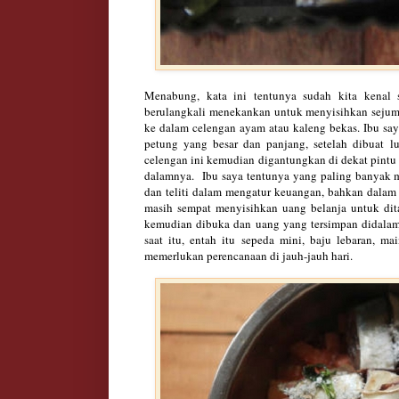
Menabung,
kata ini
tentunya sudah kit
a kenal 
berulangkali menekankan untuk menyisihkan sejum
ke dalam celengan ayam
atau kaleng bekas. Ibu sa
petung
yang besa
r dan panjang,
setelah d
ibuat l
celengan ini kemudian digan
tungkan di
dekat pintu
d
alamnya
.
Ibu say
a tentunya yang p
ali
ng banyak
dan teliti dalam mengatur keuangan,
bahkan dalam
masih sempat
menyisihkan uang belanja u
ntuk di
kemudian d
ibuka dan uang
yang tersimpan didala
saat itu, entah itu sepeda mini
, baju lebaran,
m
a
memerlukan perencanaan
di jauh
-jauh hari.