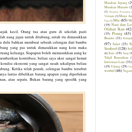
Masakan Jepang
(2
Masakan Manado
(
(3)
Masakan Peranakan
Menu An
Vietnam
(3)
Mie
(65)
M
Pagi
(1)
Nasi dan Lo
(19)
Olahan Ikan
(42
sejak kecil. Ora
ng tua
atau gu
ru
di sekolah
pasti
Pisang
(43)
(35)
lah uang jaja
n untuk ditabung, entah
itu
dimasukkan
Bumbu
(31)
Rempa
ya
dulu ba
hkan membuat sebuah ce
lengan
da
ri bambu
(97)
S
Salad
(25)
ubang yang pas untuk dimasukkan ua
ng koin ma
ka
Seafood
(128)
Sel
 ruang keluarga. S
iapapun b
oleh memasukkan uang ke
Soto
(19)
(8)
Soup
(5
Takjil Ramadhan
memberikan kontribusi
, beliau saya akui sangat hema
t
Informasi Lain
(33)
ko
ndisi
eko
nomi yang sangat susah sekalipun be
l
iau
(19)
Udang
(29)
Ud
tabung.
Ketika telah
penuh,
c
elengan
bambu
tersebut
wortel
(46)
Yogur
mnya lantas
d
ibelika
n b
arang apapun yang diperlukan
inan, atau sepatu
. Bukan b
arang yang spesifik yan
g