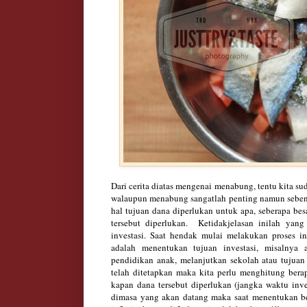
Dari cerita di
atas me
n
genai menabung,
tentu
k
ita
sud
walaupun
mena
bung sangat
lah
penting namun seb
e
hal tujuan
dana diperlukan
untuk apa
,
seber
apa bes
tersebut diperlukan
.
Ketida
kjelasan inilah yan
investasi
.
Saat
henda
k m
ulai melakukan
proses in
adalah menentukan tujuan investasi,
misalnya
pendidikan anak, mel
anjutkan se
kolah
atau tujuan 
telah ditetapkan maka kita
perlu menghitung bera
kapan d
ana terseb
ut diperlukan (jangka waktu inv
dimasa yang akan datang
maka s
aat
menentukan
b