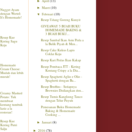
April
(13)
►
Maret
(10)
►
Nugget Ayam
dengan Wortel:
Februari
(10)
▼
It's Homemade!
Resep Udang Goreng Kunyit
GIVEAWAY 5 BUAH BUKU
HOMEMADE BAKING &
3 BUAH BUKU...
Resep Kue
Resep Sambal Ikan Asin Peda a
Kering Sagu
la Bulik Piyah & Men...
Keju
Resep Cake Kukus Lapis
Coklat Keju
Resep Kari Pedas Ikan Kakap
Homemade
Resep Pembaca JTT - Kering
Cream Cheese:
Kentang Crispy a la Dia...
Mudah dan lebih
Resep Spaghetti Aglio e Olio -
murah!
Spaghetti dengan Ba...
Resep Bruffins - Sedapnya
Brownies Disilangkan den...
Creamy Mashed
Resep Tumis Kangkung Tauco
Potato: Yuk
dengan Telur Puyuh
membuat
kentang tumbuk
Pemesanan Buku Homemade
laziz a la
Baking & Homemade
restoran!
Cooking ...
Resep Kue
Januari
(8)
►
Kering Putri
Salju
2016
(78)
►