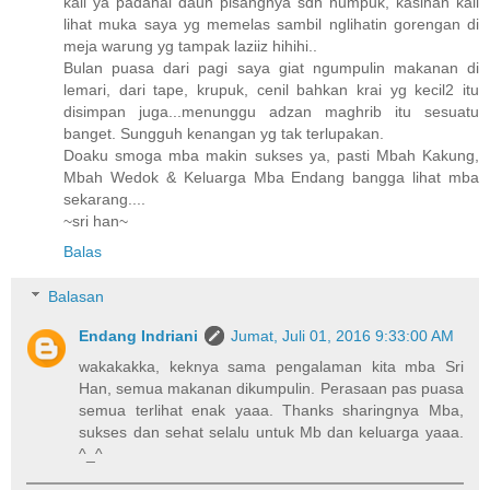
kali ya padahal daun pisangnya sdh numpuk, kasihan kali
lihat muka saya yg memelas sambil nglihatin gorengan di
meja warung yg tampak laziiz hihihi..
Bulan puasa dari pagi saya giat ngumpulin makanan di
lemari, dari tape, krupuk, cenil bahkan krai yg kecil2 itu
disimpan juga...menunggu adzan maghrib itu sesuatu
banget. Sungguh kenangan yg tak terlupakan.
Doaku smoga mba makin sukses ya, pasti Mbah Kakung,
Mbah Wedok & Keluarga Mba Endang bangga lihat mba
sekarang....
~sri han~
Balas
Balasan
Endang Indriani
Jumat, Juli 01, 2016 9:33:00 AM
wakakakka, keknya sama pengalaman kita mba Sri
Han, semua makanan dikumpulin. Perasaan pas puasa
semua terlihat enak yaaa. Thanks sharingnya Mba,
sukses dan sehat selalu untuk Mb dan keluarga yaaa.
^_^