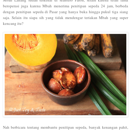
Mbah Lana
ng sudah
terk
enal di seantero Paron, selain karena
telah
lama
bero
perasi ju
ga
karena
Mbah menerima penitipan sepeda 2
4 jam
, berbeda
dengan
penit
i
pan sepeda di P
asar yang
hanya buka
hin
gga pukul tig
a s
iang
saja. Selain itu siap
a sih yang t
id
ak mendengar teriakan
Mbah yang su
per
kenc
ang itu?
Nah berbicara tentang membantu penitipan sepeda, banyak kenangan pahit,