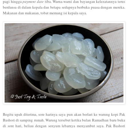
pagi h
ingga
payment date
tiba.
Warna-warni dan bayangan
kelezatannya terus
berdansa di
d
alam kep
ala dan bet
apa sedapnya
berbuka puasa denga
n mereka.
Makanan dan makanan, t
obat mema
ng isi kepala saya
.
Begitu upa
h diterima
, sore harinya saya pu
n
aka
n berlari ke waru
ng ko
pi Pak
Ba
s
hori
di
samp
ing ru
mah.
Wa
rung tersebut ketika
bulan Ramad
han
baru buka
di sore hari
, beliau
dengan
senyum lebarnya
menyambut saya. P
ak B
as
ho
ri