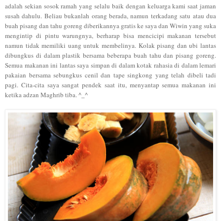
adal
ah seki
an sosok ramah yang selalu baik denga
n keluarga kami sa
at jaman
susah dahulu.
Beliau bu
kanlah orang bera
da, namun terkadang
satu atau dua
bua
h pisang dan
tahu goreng diberikannya gratis ke s
aya dan Wiwin yang suka
me
ng
intip di pintu warungnya,
berharap bisa me
ncicipi makanan tersebut
namun t
idak memiliki uang untuk membelinya.
Kolak
pisang
dan
ubi lantas
dibungkus di dalam plastik bersama b
e
berapa buah
tahu
dan pisang goreng.
Semua makanan i
ni lantas saya simpan di dalam kotak rahasia
di
d
alam
lemari
pakaian
be
rsa
ma sebu
ngkus ceni
l dan tape sing
k
ong
yang telah dibeli
tadi
pag
i.
Cita-cita
saya
sangat pendek saat itu, menyanta
p semua makanan ini
ketika
adza
n Mag
hrib ti
ba. ^_^