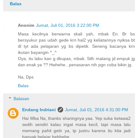
Balas
Anonim
Jumat, Juli 01, 2016 3:22:00 PM
Masa kecilnya berwarna skali yah, mbak En. Br bs
bersyukur pas udah gede krn hal2 yg keliatannya nyiksa bt
dl tyt ada pelajaran yg bs dipetik. Seneng bacanya krn
ikutan bayangin ^_^
Oya, itu labu kan g dkupas, mbak. Stlh matang jd empuk jg
dan enak ya ?? Hwhehe...penasaran nih pgn coba bikin jg.
Na, Dps
Balas
Balasan
Endang Indriani
Jumat, Juli 01, 2016 4:31:00 PM
Hai Mba Na, thanks sharingnya yaa. Yep suka ketawa2
sedih sendiri kalau ingat masa kecil, tapi masa lalu
memang pahit getir ya, tp justru karena itu kita jadi
banyak belajar hehhehe