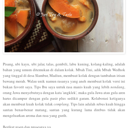
Pisang, ub
i ka
yu, ubi jalar, talas,
gembili,
labu kuning, kolang-kaling, adala
h
bahan yang umum di
temukan di dalam kolak.
Mbah Tini,
adik Mbah Wedh
ok
yang tinggal di
desa Slambur, Mad
iun
, membuat kola
k dengan
t
am
bahan irisan
bawang merah
. W
alau unik namun rasanya yang aneh membua
t kolak
versi
ini
bukan
favorit saya. Tips
Ibu saya untuk rasa manis ku
ah
ya
ng lebi
h
nen
dang
,
ora
ng J
awa menyebutnya dengan
kata 'angklek', maka gula Jawa atau g
ula aren
harus dicampur den
gan gula pasir plus sedikit garam. Kolaborasi k
etiganya
akan membuat kuah kolak tidak
cemplang.
Tips l
ain adalah rebus
kuah hingga
santan benar-benar matang, santan yang kurang
lama direbus tidak akan
mengeluarkan aroma
dan rasa yang gurih.
Berikut resep dan prosesnya ya.