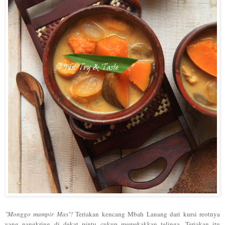
"M
ongg
o mamp
ir Mas
"!
Teriakan kencang
Mbah
Lana
ng d
ar
i kursi reotnya
ya
ng nan
gkring di de
kat
p
int
u cukup memekak
kan telinga. Teriakan itu