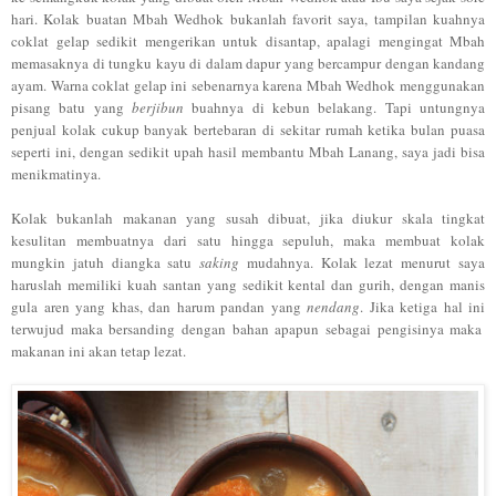
hari.
Kol
ak
buat
an Mb
ah Wedh
o
k bukanlah favorit s
aya, tampilan
kuahnya
coklat gelap
sedikit mengerika
n untuk disantap, apalagi mengin
gat Mbah
memasak
nya d
i tungku kayu di dalam dapur yang bercampur dengan kandang
ayam. Warna cokla
t gelap ini sebenarnya k
arena
Mbah Wedhok menggun
akan
pisang batu yang
b
erjibu
n
buahnya di ke
bun belakang.
Tapi untungnya
penjua
l kolak cukup b
anyak bertebaran di sekitar rumah ketika bulan puasa
seperti ini
,
deng
an sedikit
upah hasil
membantu Mbah Lanang
, s
a
ya jadi bisa
menikmatinya.
Kola
k bukan
lah maka
nan
yang susah dibuat
,
jika di
ukur
sk
ala
tingkat
kesulitan membuatnya dari s
atu hingga sep
uluh, mak
a membuat kolak
mung
kin ja
tuh diangka satu
sa
king
muda
hnya.
Kola
k le
zat menu
rut saya
ha
r
uslah memiliki kuah s
antan
yang
sedikit kental dan gurih
, dengan manis
gu
la aren yang
khas
,
dan harum pandan yang
nendang
. Ji
ka ketiga hal ini
t
erwuju
d maka
bersanding den
gan bahan apapun sebagai pengisinya ma
ka
makanan
ini akan tetap lezat.