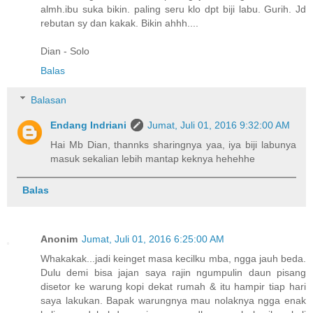
almh.ibu suka bikin. paling seru klo dpt biji labu. Gurih. Jd
rebutan sy dan kakak. Bikin ahhh....
Dian - Solo
Balas
Balasan
Endang Indriani
Jumat, Juli 01, 2016 9:32:00 AM
Hai Mb Dian, thannks sharingnya yaa, iya biji labunya
masuk sekalian lebih mantap keknya hehehhe
Balas
Anonim
Jumat, Juli 01, 2016 6:25:00 AM
Whakakak...jadi keinget masa kecilku mba, ngga jauh beda.
Dulu demi bisa jajan saya rajin ngumpulin daun pisang
disetor ke warung kopi dekat rumah & itu hampir tiap hari
saya lakukan. Bapak warungnya mau nolaknya ngga enak