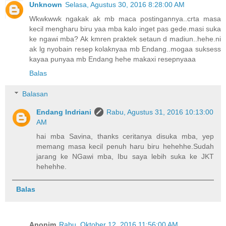
Unknown
Selasa, Agustus 30, 2016 8:28:00 AM
Wkwkwwk ngakak ak mb maca postingannya..crta masa
kecil mengharu biru yaa mba kalo inget pas gede.masi suka
ke ngawi mba? Ak kmren praktek setaun d madiun..hehe.ni
ak lg nyobain resep kolaknyaa mb Endang..mogaa suksess
kayaa punyaa mb Endang hehe makaxi resepnyaaa
Balas
Balasan
Endang Indriani
Rabu, Agustus 31, 2016 10:13:00
AM
hai mba Savina, thanks ceritanya disuka mba, yep
memang masa kecil penuh haru biru hehehhe.Sudah
jarang ke NGawi mba, Ibu saya lebih suka ke JKT
hehehhe.
Balas
Anonim
Rabu, Oktober 12, 2016 11:56:00 AM