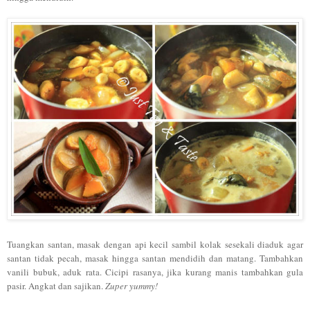
Tuangkan santan, masak dengan api kecil sambil kolak sesekali diaduk agar
santan tidak pecah, masak hingga santan mendidih dan matang. Tambahkan
vanili bubuk, aduk rata. Cicipi rasanya, jika kurang manis tambahkan gula
pasir. Angkat dan sajikan.
Zu
per yummy!