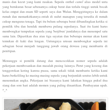
manis dan kecut yang kami rasakan. Sepeda onthel
camel
alias model unta
yang berukuran besar sebenarnya cukup berat dan terlalu tinggi untuk bocah
kelas empat dan enam SD seperti saya dan Wulan. Menggiringnya ke dalam
rumah dan memarkirkannya entah di sudut manapun yang tersedia di rumah
cukup menguras tenaga. Tapi itu belum seberapa berat dibandingkan ketika
si
pemilik tiba dan hendak membawa pulang sepedanya.
Saat itu kami harus
membongkar tumpukan sepeda yang 'berjibun' jumlahnya dan menempel satu
sama lain
. Dipastikan dua atau tiga sayatan dan beberapa memar akan kami
temukan di kaki dan lengan. Untungnya urusan membongkar sepeda ini
sebagian besar menjadi tanggung jawab orang dewasa yang membantu di
penitipan.
Menunggu si pemilik datang dan mencocokkan nomor sepeda adalah
pekerjaan membosankan dan masalah pusing lainnya. Perut yang kosong dan
tenggorokan kering karena puasa, sama sekali tidak membantu ketika kami
harus berkeliling ke masing-masing sepeda yang berjumlah seratus lebih untuk
menemukan angka. Pekerjaan ini biasanya kami lakukan hingga pukul dua
siang dan sore hari adalah momen yang paling dinantikan. Pembayaran upah.
^_^