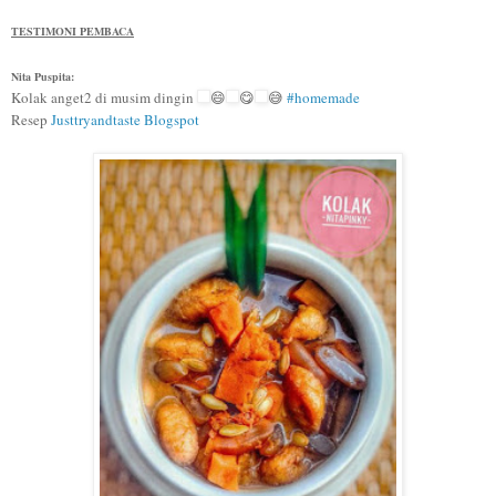
TESTIMONI PEM
BACA
Nita Puspita:
Kolak anget2 di musim dingin
😄
😋
😅
#
homemade
Resep
Justtryandtaste Blogspot