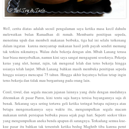
Well
,
ce
rita diatas
adalah secu
il peng
alaman saya ketika masa kecil dahulu
me
lewatkan bulan Ramadhan di rumah. Memba
ntu penitipan sepeda,
menerima
upah dan membeli makanan berbuka, tiga
ha
l ini selalu ter
kenang
dalam ingatan
k
arena
menyanta
p makanan hasil jerih payah sendiri memang
tak terk
ira nikma
tnya. Walau dulu bekerja denga
n alm. Mbah Lanang terasa
luar biasa menyebal
kan, namun kini saya sangat mengagumi sosoknya
. Peker
ja
keras
yang ule
t,
hemat,
rajin, tak mengenal lelah dan terus bekerja hingga
usianya telah
lanjut.
Mbah
Lanang bahkan masih membuka penitipan sepeda
hing
ga usianya mencap
ai 75 t
ahun
. H
ingga
akhir ha
yatnya belia
u tet
a
p in
gin
terus bekerja dan tid
ak mau bergantung
p
ada
o
rang lain.
Ceni
l
, tiwul,
dan segala macam ja
ja
nan lainnya yang dulu
dengan mudahnya
ditemu
kan di pasar Par
on, kini
tentu saja
h
anya ters
isa bayangannya saja di
benak.
Sekarang saya sering terta
wa geli ketika teringa
t be
ta
pa rajinnya atau
betapa men
genas
kannya
saya waktu itu
, mengumpulkan seg
ala macam
makanan untuk persiapan berbuka puasa
sejak pagi hari.
Seperti
seekor tikus
yang mengumpulkan aneka
benda
apapu
n di sarangnya.
Terkadang semua kue
-
kue pasar itu bahkan tak terse
ntuh ketika bedug
Maghrib tiba karena pe
rut