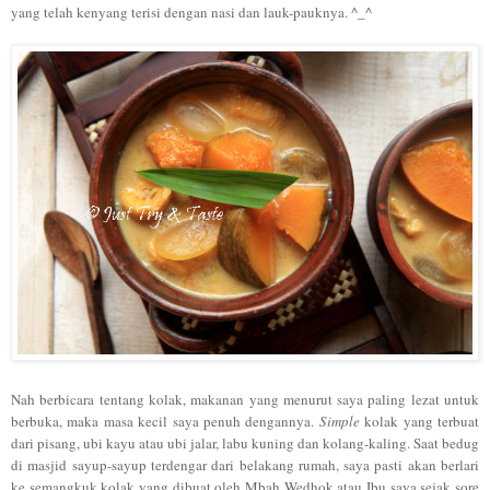
yang
telah kenyang
terisi denga
n
nasi dan lauk-pauknya.
^_^
N
ah b
erbicara tentang kol
ak, makan
an yang menurut saya
paling lezat untuk
berbuka, maka
masa kecil saya penuh deng
annya.
Simple
ko
lak yang terbua
t
dari pisang, ubi ka
yu atau ubi jalar, labu kuning dan kolang-kaling
. Saat bed
u
g
di masjid
sayup-sayup terdengar dari belakang rum
ah, saya pasti akan berlari
ke semangk
uk kolak yang dib
uat oleh Mbah Wedh
o
k
atau Ibu saya sejak sore