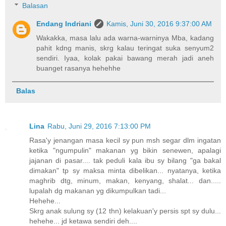
Balasan
Endang Indriani
Kamis, Juni 30, 2016 9:37:00 AM
Wakakka, masa lalu ada warna-warninya Mba, kadang
pahit kdng manis, skrg kalau teringat suka senyum2
sendiri. Iyaa, kolak pakai bawang merah jadi aneh
buanget rasanya hehehhe
Balas
Lina
Rabu, Juni 29, 2016 7:13:00 PM
Rasa'y jenangan masa kecil sy pun msh segar dlm ingatan
ketika "ngumpulin" makanan yg bikin senewen, apalagi
jajanan di pasar.... tak peduli kala ibu sy bilang "ga bakal
dimakan" tp sy maksa minta dibelikan... nyatanya, ketika
maghrib dtg, minum, makan, kenyang, shalat... dan.....
lupalah dg makanan yg dikumpulkan tadi...
Hehehe...
Skrg anak sulung sy (12 thn) kelakuan'y persis spt sy dulu...
hehehe... jd ketawa sendiri deh....