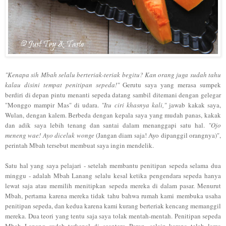
"
Kenapa si
h Mbah selalu berteriak-teria
k begitu
? K
an orang juga sudah tahu
k
alau disini tempat pen
itipan sepeda
!"
Ge
rutu say
a yang merasa sumpek
ber
diri di
d
epan pintu menanti
sepeda datang sambil ditemani dengan ge
legar
"
Monggo
mampir
M
as" di udara.
"Itu ciri khasnya kali,"
jawab
kakak s
aya,
Wulan, dengan kalem.
Berbeda denga
n kepala saya yang mudah panas, k
akak
dan adik s
aya lebih tenang
dan sant
ai
dalam menanggapi satu hal.
"O
jo
me
neng wa
e!
A
yo di
celuk wonge
(
Jangan diam saja! Ayo dipangg
il orangnya)
",
pe
rintah Mba
h tersebut membuat saya
ingin mendelik.
Satu ha
l yang saya pelajari
-
setelah membantu
penitipan sepeda se
la
ma dua
minggu
-
ad
alah Mbah Lanang selalu kesal ketika pengendara sepeda hanya
lewat saja
atau
memilih menitipkan sepeda mereka di d
alam pasar.
Menurut
Mbah, pertama karena
mer
eka tidak
tahu bahw
a ru
mah kam
i
membuka usaha
penitipan sepeda, dan kedua karena kami kurang berteriak kencang memanggil
mere
ka
.
Dua teori
yang tentu saja
saya tolak mentah-mentah.
Pen
itip
an sepeda