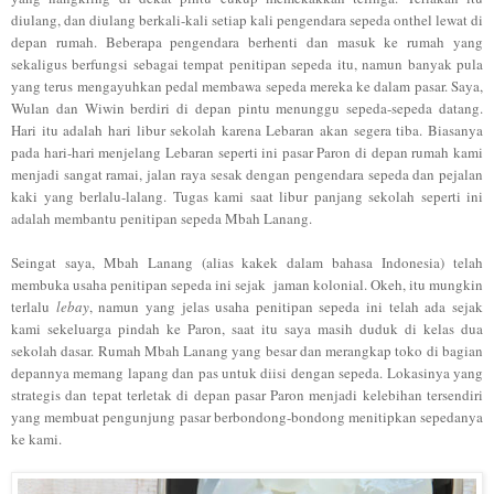
diulang
,
dan diulang berkal
i-
kali setiap
kali
pengend
ar
a sepeda onth
el
lewat di
de
pan rumah. Beberapa
pe
ngendara berhenti dan masuk
ke rumah yang
sekaligus berfungsi seb
agai te
m
pat pen
itipan sepeda itu,
namu
n b
anyak pula
yang
terus mengayuhkan peda
l memba
wa sepeda mereka ke dalam pasar.
S
aya,
Wulan dan Wiwin berdiri di
depan pintu menunggu
sepeda-sepeda datang.
Hari itu adalah hari lib
ur sekolah karena Lebaran akan segera tiba.
Biasan
ya
pada
hari-hari menjelang Le
baran seperti ini pasar
P
aron
di depan rumah kami
menj
adi sangat r
amai
,
jalan
raya sesak dengan pengendara seped
a
dan pejalan
kaki yang berlal
u
-
lalang.
Tugas kami sa
at libur p
anjang
sekolah sepe
rti ini
adala
h membantu penitipan sepeda Mbah
Lanang.
Seinga
t saya
, Mbah Lanang (a
lia
s kakek dalam bahasa Indonesia) telah
membuka usaha penitip
an sepeda ini sejak
jaman
k
o
lonial
. Okeh
, itu mungkin
terlalu
lebay
, namun yang jelas usaha penitipan sepeda ini telah a
da
sejak
kami sekeluarga pindah ke
Par
on, saat itu
say
a
masih
duduk di kelas dua
sekolah dasar
. Rumah Mbah Lanang yang besar dan
merangkap
toko di b
agia
n
depannya memang lapang dan pas untuk diisi dengan sepeda. Lokasinya yang
strategis dan
te
pat terletak di depan pas
ar P
aron menjadi kelebihan tersendiri
yang membuat
pen
gunjung pasar
berb
ondong-bondong menitipkan sepedanya
ke
kami.