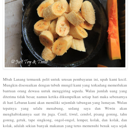
Mbah
Lana
ng ter
masuk pelit untuk urusan
pembayaran ini, upah kami kecil
.
Mungkin disesuaikan dengan tubuh
mungil kami
yang
terkadang memerlukan
bantuan
o
rang dewasa untuk menggiring sepeda. Wal
au jumlah
uang yang
diterima tidak bes
ar
, namun ketika dikumpulkan setiap hari maka sebenarnya
di
hari
Lebaran
kami akan memiliki
sejumlah tabungan yang
lumayan
. Wu
lan
tepatnya yang selalu
me
nabung
,
sedang saya dan
Wiwin
akan
menghabiskannya saat itu juga
. Cenil,
ti
w
ul,
cen
dol, pisang goreng, tahu
goreng,
getuk, tape singkong,
ongol-ongol
, lemper,
kolak, da
n kol
ak, dan
kolak
, adalah
sekian
banyak makanan yang terus memenuhi benak saya sejak