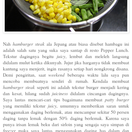
Nah
hamburger steak
ala Jepang atau biasa disebut hambagu ini
adalah salah satu yang suka saya santap di resto Pepper Lunch.
Tekstur dagingnya begitu
juicy
, lembut dan meleleh langsung
didalam mulut ketika dikunyah. Jujur jika harganya tidak membuat
kantung saya menjerit, ingin rasanya setiap hari nongkrong disana.
Demi pengiritan, saat
weekend
beberapa waktu lalu saya pun
mencoba membuatnya sendiri di rumah. Kendala membuat
hamburger steak
seperti ini adalah tekstur burger menjadi kering
dan kesat, hilang sudah
juiciness
didalam cincangan dagingnya.
Saya lantas mencari-cari tips bagaimana membuat
patty burger
yang memiliki tekstur
juicy,
umumnya memberikan saran untuk
menggunakan daging berlemak, atau mencampur sekitar 50 persen
daging tanpa lemak dengan 50% daging berlemak. Karena saya
punya irisan lemak beku dari sirloin yang sengaja saya simpan di
freezer
maka saya lantas menggunakan daging has dalam dan