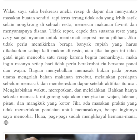
Walau saya suka berkreasi aneka resep di dapur dan menyantap
masakan buatan sendiri, tapi terus terang tidak ada yang lebih asyik
selain nongkrong di sebuah resto, memesan makanan favorit dan
menyantapnya disana. Tidak repot, capek dan suasana resto yang
cozy
sangat nyaman untuk menikmati seporsi menu pilihan. Jika
tidak perlu memikirkan berapa banyak rupiah yang harus
dikeluarkan setiap kali makan di resto, a
tau jika tangan ini tidak
gatal ingin mencoba satu resep karena begitu menariknya,
maka
ingin rasanya setiap hari tidak perlu berakrobat ria bersama panci
dan wajan. Bagian menyebalkan memasak bukan pada proses
utama mengolah bahan makanan tersebut, melainkan persiapan
sebelum memasak dan membereskan dapur setelah aktifitas itu usai.
Menghabiskan waktu, merepotkan, dan melelahkan. Bahkan hanya
sekedar memasak mi goreng saja akan menyisakan wajan, talenan,
pisau, dan mangkuk yang kotor. Jika ada masakan praktis yang
tidak memerlukan peralatan untuk memasaknya, betapa inginnya
saya mencoba. Huaa, pagi-pagi sudah mengkhayal kemana-mana.
😂