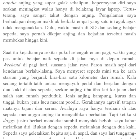
handle
anjing yang super galak sekalipun, kepercayaan diri saya
seakan meningkat walau hanya di belakang layar laptop. Terus-
terang, saya sangat takut dengan anjing. Pengalaman saya
berhadapan dengan makhluk berkaki empat yang satu ini agak-agak
tidak mengenakkan. Dulu, waktu masih di SD dan sedang belajar
sepeda, saya pernah dikejar anjing dan kejadian tersebut masih
membekas hingga kini.
Saat itu kejadiannya sekitar pukul setengah enam pagi, waktu yang
pas untuk belajar naik sepeda di jalan raya di depan rumah.
Weekend
di pagi hari, suasana jalan raya Paron masih sepi dari
kendaraan berlalu-lalang. Saya menyeret sepeda mini tua ke arah
stasiun yang berjarak kira-kira satu kilometer dari rumah. Kala
sedang tertatih-tatih antara mengayuh pedal dan berjalan dengan
dua kaki di atas sepeda, seekor anjing tiba-tiba lari ke jalan dari
salah satu rumah penduduk. Jenis anjing kampung, kurus dan
tinggi, bukan jenis lucu macam poodle. Gerakannya agresif, tatapan
matanya tajam dan serius. Awalnya saya hanya terdiam di atas
sepeda, menunggu anjing itu mengalihkan perhatian. Tapi ketika si
doggy
justru berlari mendekat sambil menyalak heboh, saya kabur
melarikan diri. Bukan dengan sepeda, melainkan dengan dua kaki.
Sepeda saya geletakkan begitu saja di aspal, dan saya lari tunggang-
langgang menyelamatkan diri. Untungnya anjing tersebut