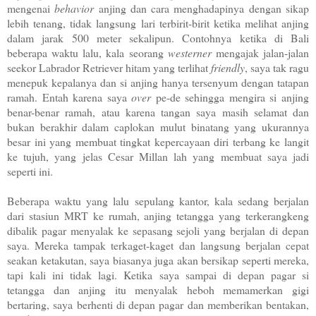
mengenai
behavior
anjing dan cara menghadapinya dengan sikap
lebih tenang, tidak langsung lari terbirit-birit ketika melihat anjing
dalam jarak 500 meter sekalipun. Contohnya ketika di Bali
beberapa waktu lalu, kala seorang
westerner
mengajak jalan-jalan
seekor Labrador Retriever hitam yang terlihat
friendly
, saya tak ragu
menepuk kepalanya dan si anjing hanya tersenyum dengan tatapan
ramah. Entah karena saya
over
pe-de sehingga mengira si anjing
benar-benar ramah, atau karena tangan saya masih selamat dan
bukan berakhir dalam caplokan mulut binatang yang ukurannya
besar ini yang membuat tingkat kepercayaan diri terbang ke langit
ke tujuh, yang jelas Cesar Millan lah yang membuat saya jadi
seperti ini.
Beberapa waktu yang lalu sepulang kantor, kala sedang berjalan
dari stasiun MRT ke rumah, anjing tetangga yang terkerangkeng
dibalik pagar menyalak ke sepasang sejoli yang berjalan di depan
saya. Mereka tampak terkaget-kaget dan langsung berjalan cepat
seakan ketakutan, saya biasanya juga akan bersikap seperti mereka,
tapi kali ini tidak lagi. Ketika saya sampai di depan pagar si
tetangga dan anjing itu menyalak heboh memamerkan gigi
bertaring, saya berhenti di depan pagar dan memberikan bentakan,