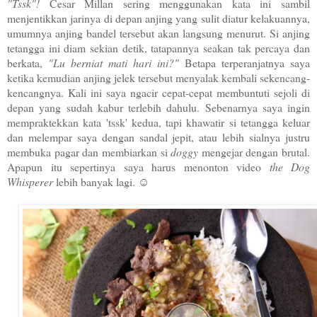
"Tssk"!
Cesar Millan sering menggunakan kata ini sambil
menjentikkan jarinya di depan anjing yang sulit diatur kelakuannya,
umumnya anjing bandel tersebut akan langsung menurut. Si anjing
tetangga ini diam sekian detik, tatapannya seakan tak percaya dan
berkata,
"Lu berniat mati hari ini?"
Betapa terperanjatnya saya
ketika kemudian anjing jelek tersebut menyalak kembali sekencang-
kencangnya. Kali ini saya ngacir cepat-cepat membuntuti sejoli di
depan yang sudah kabur terlebih dahulu. Sebenarnya saya ingin
mempraktekkan kata 'tssk' kedua, tapi khawatir si tetangga keluar
dan melempar saya dengan sandal jepit, atau lebih sialnya justru
membuka pagar dan membiarkan si
doggy
mengejar dengan brutal.
Apapun itu sepertinya saya harus menonton video
the Dog
Whisperer
lebih banyak lagi. ☺