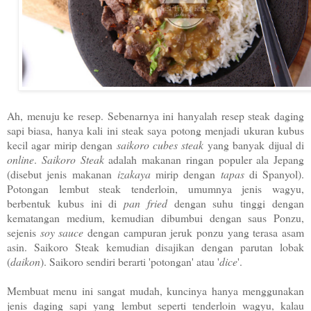
Ah, menuju ke resep. Sebenarnya ini hanyalah resep steak daging
sapi biasa, hanya kali ini steak saya potong menjadi ukuran kubus
kecil agar mirip dengan
saikoro cubes steak
yang banyak dijual di
online
.
Saikoro Steak
adalah makanan ringan populer ala Jepang
(disebut jenis makanan
izakaya
mirip dengan
tapas
di Spanyol).
Potongan lembut steak tenderloin, umumnya jenis wagyu,
berbentuk kubus ini di
pan fried
dengan suhu tinggi dengan
kematangan medium, kemudian dibumbui dengan saus Ponzu,
sejenis
soy sauce
dengan campuran jeruk ponzu yang terasa asam
asin. Saikoro Steak kemudian disajikan dengan parutan lobak
(
daikon
). Saikoro sendiri berarti 'potongan' atau '
dice
'.
Membuat menu ini sangat mudah, kuncinya hanya menggunakan
jenis daging sapi yang lembut seperti tenderloin wagyu, kalau