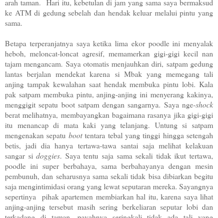
arah taman. Hari itu, kebetulan di jam yang sama saya bermaksud
ke ATM di gedung sebelah dan hendak keluar melalui pintu yang
sama.
Betapa terperanjatnya saya ketika lima ekor poodle ini menyalak
heboh, meloncat-loncat agresif, memamerkan gigi-gigi kecil nan
tajam mengancam. Saya otomatis menjauhkan diri, satpam gedung
lantas berjalan mendekat karena si Mbak yang memegang tali
anjing tampak kewalahan saat hendak membuka pintu lobi. Kala
pak satpam membuka pintu, anjing-anjing ini menyerang kakinya,
menggigit sepatu boot satpam dengan sangarnya. Saya nge-
shock
berat melihatnya, membayangkan bagaimana rasanya jika gigi-gigi
itu menancap di mata kaki yang telanjang. Untung si satpam
mengenakan sepatu
boot
tentara tebal yang tinggi hingga setengah
betis, jadi dia hanya tertawa-tawa santai saja melihat kelakuan
sangar si
doggies
. Saya tentu saja sama sekali tidak ikut tertawa,
poodle ini super berbahaya, sama berbahayanya dengan mesin
pembunuh, dan seharusnya sama sekali tidak bisa dibiarkan begitu
saja mengintimidasi orang yang lewat seputaran mereka. Sayangnya
sepertinya pihak apartemen membiarkan hal itu, karena saya lihat
anjing-anjing tersebut masih sering berkeliaran seputar lobi dan
terkadang di taman, payahnya seringkali tidak ada tali yang