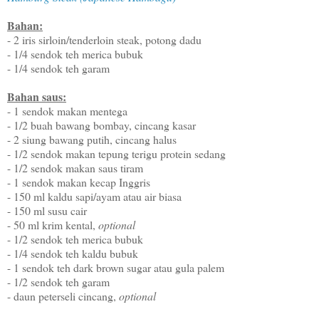
Bahan:
- 2 iris sirloin/tenderloin steak, potong dadu
- 1/4 sendok teh merica bubuk
- 1/4 sendok teh garam
Bahan saus:
- 1 sendok makan mentega
- 1/2 buah bawang bombay, cincang kasar
- 2 siung bawang putih, cincang halus
- 1/2 sendok makan tepung terigu protein sedang
- 1/2 sendok makan saus tiram
- 1 sendok makan kecap Inggris
- 150 ml kaldu sapi/ayam atau air biasa
- 150 ml susu cair
- 50 ml krim kental,
optional
- 1/2 sendok teh merica bubuk
- 1/4 sendok teh kaldu bubuk
- 1 sendok teh dark brown sugar atau gula palem
- 1/2 sendok teh garam
- daun peterseli cincang,
optional