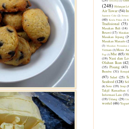
(29)
Glut
Giveaway
(1)
(248)
Hidangan Le
Air Tawar
(54)
I
Japanese Cake
(2)
Jeroan
(40)
Ketela Pohon
(2)
K
Tradisional
(75)
Masakan Bali
(14)
Betawi
(17)
Masakan
Masakan Jepang
(2
Masakan Manado
(
(3)
Masakan Peranakan
Menu An
Vietnam
(3)
Mie
(65)
M
Pagi
(1)
Nasi dan Lo
(19)
Olahan Ikan
(42
Pisang
(43)
(35)
Bumbu
(31)
Rempa
(97)
S
Salad
(25)
Seafood
(128)
Sel
Soto
(19)
(8)
Soup
(5
Takjil Ramadhan
Informasi Lain
(33)
(19)
Udang
(29)
Ud
wortel
(46)
Yogur