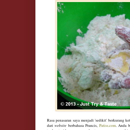
Rasa penasaran saya menjadi 'sedikit' berkurang ke
dari
website
berbahasa Prancis,
Patiss.com
. Anda b