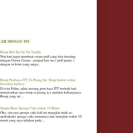
LER MINGGU INI
Resep Kue Sus Isi Vla Vanilla
Niat hati ingin membuat cream puff yang bisa bersaing
dengan Choux Cream - penjual kue sus ( puff pastry )
dengan isi krim yang sanga...
Resep Pembaca JTT: Es Pisang Ijo -Tetap lembut walau
keesokan harinya
D evita Felim, salah seorang pem baca JTT berbaik hati
menawarkan saya resep es pisang ij o andalan keluarganya.
Resep yang ini ...
Simple Basic Sponge Cake dalam 10 Menit
Oke, cita rasa sponge cake kali ini mungkin tidak se-
spektakuler sponge cake umumnya dan mungkin waktu 10
menit yang saya tuliskan pada ...