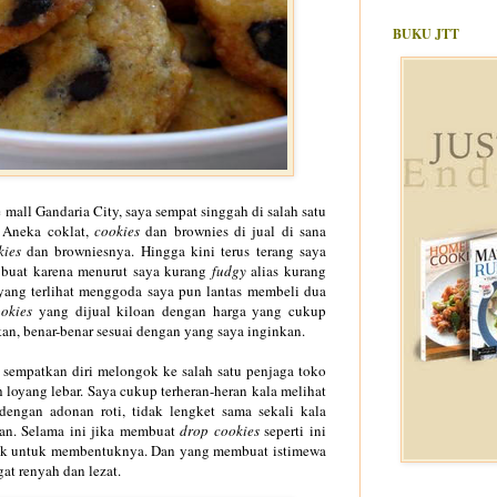
BUKU JTT
mall Gandaria City, saya sempat singgah di salah satu
. Aneka coklat,
cookies
dan brownies di jual di sana
kies
dan browniesnya. Hingga kini terus terang saya
 buat karena menurut saya kurang
f
udgy
alias kurang
s yang terlihat menggoda saya pun lantas membeli dua
okies
yang dijual kiloan dengan harga yang cukup
an, benar-benar sesuai dengan yang saya inginkan.
sempatkan diri melongok ke salah satu penjaga toko
 loyang lebar. Saya cukup terheran-heran kala melihat
engan adonan roti, tidak lengket sama sekali kala
an. Selama ini jika membuat
drop cook
ies
seperti ini
ok untuk membentuknya. Dan yang membuat istimewa
gat renyah dan lezat.