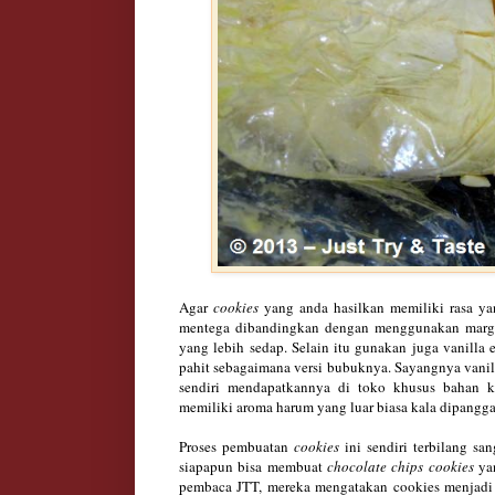
Agar
cookies
yang anda hasilkan memiliki rasa ya
mentega dibandingkan dengan menggunakan marga
yang lebih sedap. Selain itu gunakan juga vanilla 
pahit sebagaimana versi bubuknya. Sayangnya vanilla
sendiri mendapatkannya di toko khusus bahan k
memiliki aroma harum yang luar biasa kala dipang
Proses pembuatan
cookies
ini sendiri terbilang s
siapapun bisa membuat
chocolate chips cookie
s
yan
pembaca JTT
, mereka mengatakan
cookies menjadi 