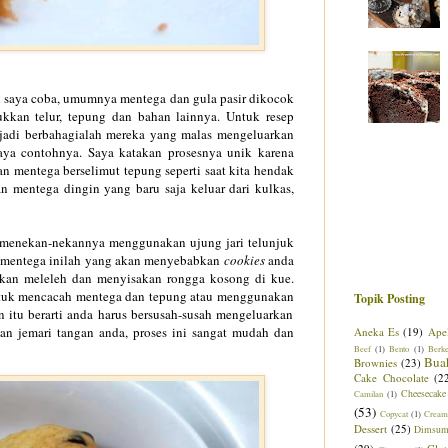
n saya coba, umumnya mentega dan gula pasir dikocok
kan telur, tepung dan bahan lainnya. Untuk resep
 jadi berbahagialah mereka yang malas mengeluarkan
aya contohnya. Saya katakan prosesnya unik karena
an mentega berselimut tepung seperti saat kita hendak
 mentega dingin yang baru saja keluar dari kulkas,
n menekan-nekannya menggunakan ujung jari telunjuk
ran mentega inilah yang akan menyebabkan
cookies
anda
akan meleleh dan menyisakan rongga kosong di kue.
ntuk mencacah mentega dan tepung atau menggunakan
Topik Posting
 itu berarti anda harus bersusah-susah mengeluarkan
kan jemari tangan anda, proses ini sangat mudah dan
Aneka Es
(19)
Ape
Beef
(1)
Bento
(1)
Berk
Bua
Brownies
(23)
Cake Chocolate
(2
Cheesecake
Camilan
(1)
(53)
Copycat
(1)
Cream
Dessert
(25)
Dimsu