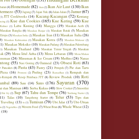
Gorengan
(131)
en Free
(14)
Homemade
(82)
Ikan Air Laut
(130)
Ikan
baran
(4)
ikan
(2)
ntermezo
(53)
Jamur
(67)
Jagung
(7)
Jajan Yuk
(6)
Jalan-Jalan
(7)
Kacang-Kacangan
(72)
JTT Cookbooks
(14)
Kentang
(1)
Kue dan Cookies
(165)
Kue Kering
(59)
Kue
ucing
(1)
Labu Kuning
(14)
Mangga
(19)
Masakan Aceh
(3)
Kuliner
(1)
Masakan
Masakan Bangka
(6)
Masakan Batak
(5)
Masakan Banjar
(1)
Masakan Iran
(11)
Masakan Italia
(26)
 Eropa
(3)
Masakan India
(2)
9)
Masakan Korea
(15)
Masakan Kalimantan
(1)
Masakan Makasar
(2)
21)
Masakan Meksiko
(10)
Masakan Padang
(5)
Masakan Palembang
Masakan Thailand
(20)
Masakan Timur Tengah
(5)
Masakan
(1)
ak
(29)
Menu Idul Adha
(13)
Menu Lebaran
(10)
Menu Makan
inuman
(24)
Minuman & Ice Cream
(19)
Muffins
(24)
Nanas
ntong
(55)
Obsesi Roti
(63)
Oatmeal
(23)
Nasi Goreng
(5)
)
Pasta
(43)
Pastry
(21)
Pie dan Tarts
Pancakes
(8)
Pempek
(7)
Pizza
(16)
Puding
(23)
Rempah dan
Promosi
(2)
Ramadhan
(1)
Roti
Review Produk
(10)
h-Rempah
(9)
Resep Pembaca JTT
(8)
Sayuran
(370)
ambal
(89)
Saus
(176)
Sate
(14)
ai dan Manisan
(40)
Serba Kukus
(40)
Slow Cooker
(7)
Smoothie
Sup
(67)
Tahu dan Tempe
(76)
)
Stir fry
(2)
Taizhong Starter
(1)
Telur
(53)
(11)
Talas
(10)
Tips dan
Tangzhong Starter
(4)
Tumisan
(79)
Traveling
(13)
Ubi Jalar
(17)
Ubi-Ubian
tu
(1)
Whole Wheat
(12)
Western Food
(7)
Wheat Bran
(6)
on
(2)
Vegetables
(2)
t
(18)