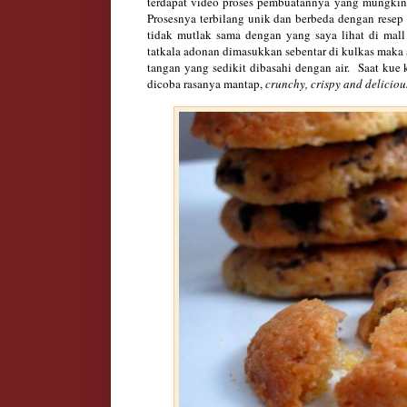
terdapat video proses pembuatannya yang mungkin
Prosesnya terbilang unik dan berbeda dengan resep
tidak mutlak sama dengan yang saya lihat di mall
tatkala adonan dimasukkan sebentar di kulkas maka
tangan yang sedikit dibasahi dengan air. Saat kue
dicoba rasanya mantap,
crunchy, cr
ispy and d
elicio
u