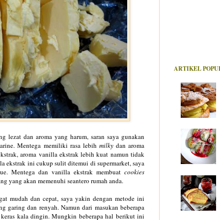
ARTIKEL POPU
ng lezat dan aroma yang harum, saran saya gunakan
rine. Mentega memiliki rasa lebih
milky
dan aroma
ekstrak, aroma vanilla ekstrak lebih kuat namun tidak
 ekstrak ini cukup sulit ditemui di supermarket, saya
ue. Mentega dan vanilla ekstrak membuat
cooki
es
gang yang akan memenuhi seantero rumah anda.
angat mudah dan cepat, saya yakin dengan metode ini
g garing dan renyah. Namun dari masukan
b
eberapa
keras kala dingin
. Mungkin beberapa hal berik
ut ini