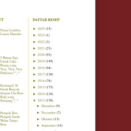
TT
DAFTAR RESEP
2025
(15)
►
Nastar Lembut,
Lumer Dimulut
2023
(1)
►
2022
(3)
►
2021
(23)
►
2020
(93)
►
5 Bahan Saja
2019
(149)
Untuk Cake
►
Pisang yang
2018
(94)
►
Very, Very, Very
Delicious! ^_^
2017
(130)
►
2016
(78)
►
Kastangel: Si
2015
(175)
►
Gurih Renyah
dengan Cita Rasa
2014
(110)
►
Keju yang
2013
(138)
Nendang ^_^
▼
Desember
(9)
►
November
(7)
Pempek Dos:
►
Pempek Gurih
Oktober
(13)
►
Walau Tanpa
Ikan
September
(14)
►