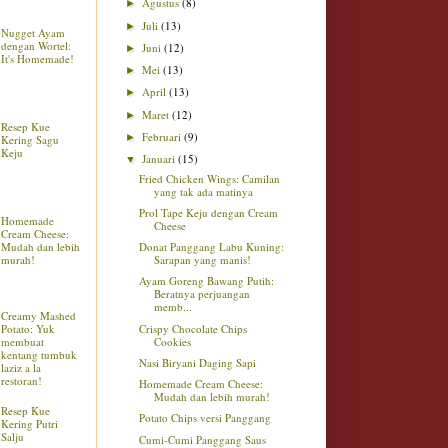
Agustus
(8)
►
Juli
(13)
►
Nugget Ayam
dengan Wortel:
Juni
(12)
►
It's Homemade!
Mei
(13)
►
April
(13)
►
Maret
(12)
►
Resep Kue
Februari
(9)
►
Kering Sagu
Keju
Januari
(15)
▼
Fried Chicken Wings: Camilan
yang tak ada matinya
Prol Tape Keju dengan Cream
Homemade
Cheese
Cream Cheese:
Donat Panggang Labu Kuning:
Mudah dan lebih
Sarapan yang manis!
murah!
Ayam Goreng Bawang Putih:
Beratnya perjuangan
memb...
Creamy Mashed
Crispy Chocolate Chips
Potato: Yuk
Cookies
membuat
kentang tumbuk
Nasi Biryani Daging Sapi
laziz a la
restoran!
Homemade Cream Cheese:
Mudah dan lebih murah!
Resep Kue
Potato Chips versi Panggang
Kering Putri
Salju
Cumi-Cumi Panggang Saus