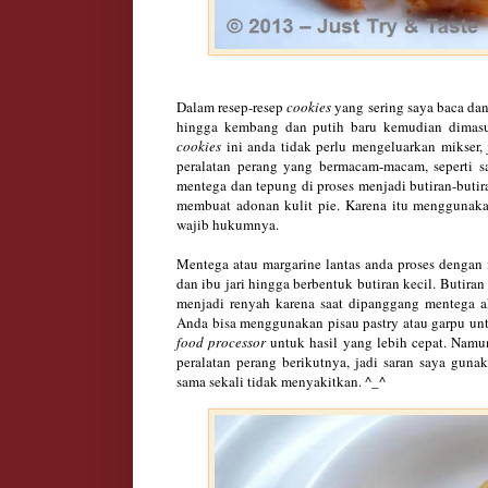
Dalam resep-resep
cookies
yang sering saya baca da
hingga kembang dan putih baru kemudian dimasuk
cookies
ini anda tidak perlu mengeluarkan mikser,
peralatan perang yang bermacam-macam, seperti s
mentega dan tepung di proses menjadi butiran-butir
membuat adonan kulit pie. Karena itu menggunakan
wajib hukumnya.
Mentega atau margarine lantas anda proses denga
dan ibu jari hingga berbentuk butiran kecil. Buti
menjadi renyah karena saat dipanggang mentega 
Anda bisa menggunakan pisau pastry atau garpu u
food processor
untuk hasil yang lebih cepat. Namun
peralatan perang berikutnya, jadi saran saya guna
sama sekali tidak menyakitkan. ^_^