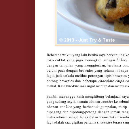
Beberapa waktu yang lalu ketika saya berkunjung ke 
toko coklat yang juga merangkap sebagai
bakery
dengan tampilan yang menggiurkan, terutama
coo
belum puas dengan brownies yang selama ini saya
legit, jadi tatkala melihat potongan tipis brownie
potong brownies dan beberapa
chocolate chips co
mahal. Rasa kue-kue ini sangat mantap dan memuask
Sambil menunggu kasir menghitung belanjaan saya 
yang sedang asyik menata adonan
cookies
ke sebuah
adonan
cookies
yang berbentuk gumpalan, mirip d
dipegang dan dipotong-potong dengan jemari tang
maka adonan sangat lengket dan memerlukan send
lagi adalah saat gigitan pertama si
cookies
terasa san