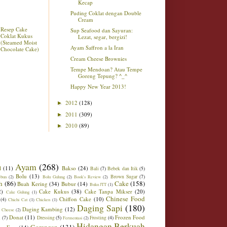
Kecap
Puding Coklat dengan Double
Cream
Resep Cake
Sup Seafood dan Sayuran:
Coklat Kukus
Lezat, segar, bergizi!
(Steamed Moist
Ayam Saffron a la Iran
Chocolate Cake)
Cream Cheese Brownies
Tempe Mendoan? Atau Tempe
Goreng Tepung? ^_^
Happy New Year 2013!
2012
(128)
►
2011
(309)
►
2010
(89)
►
Ayam
(268)
l
(11)
Bakso
(24)
Bali
(7)
Bebek dan Itik
(5)
Bolu
(13)
Brown Sugar
(7)
ebun
(2)
Bolu Gulung
(2)
Book's Review
(2)
h
(86)
Cake
(158)
Buah Kering
(34)
Bubur
(14)
Buku JTT
(1)
2)
Cake Kukus
(38)
Cake Tanpa Mikser
(20)
Cake Gulung
(1)
Chinese Food
Chiffon Cake
(10)
(4)
Chichi Cat
(1)
Chicken
(1)
Daging Sapi
(180)
Daging Kambing
(12)
 Cheese
(2)
Donat
(11)
Frozen Food
m
(7)
Dressing
(5)
Frosting
(4)
Fermentasi
(2)
Hidangan Berkuah