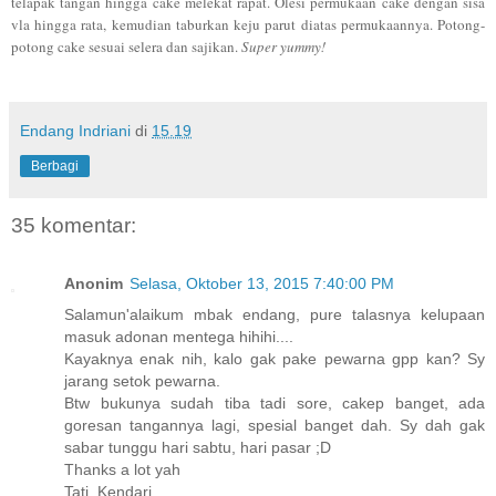
telapak tangan hingga cake melekat rapat. Olesi permukaan cake dengan sisa
vla hingga rata, kemudian taburkan keju parut diatas permukaannya. Potong-
potong cake sesuai selera dan sajikan.
Super yummy!
Endang Indriani
di
15.19
Berbagi
35 komentar:
Anonim
Selasa, Oktober 13, 2015 7:40:00 PM
Salamun'alaikum mbak endang, pure talasnya kelupaan
masuk adonan mentega hihihi....
Kayaknya enak nih, kalo gak pake pewarna gpp kan? Sy
jarang setok pewarna.
Btw bukunya sudah tiba tadi sore, cakep banget, ada
goresan tangannya lagi, spesial banget dah. Sy dah gak
sabar tunggu hari sabtu, hari pasar ;D
Thanks a lot yah
Tati, Kendari