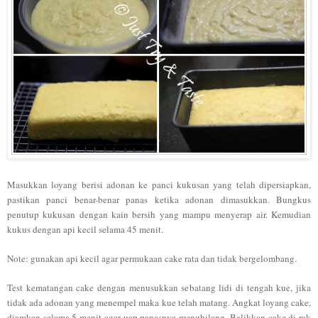
Masukkan loyang berisi adonan ke panci kukusan yang telah dipersiapkan,
pastikan panci benar-benar panas ketika adonan dimasukkan. Bungkus
penutup kukusan dengan kain bersih yang mampu menyerap air. Kemudian
kukus dengan api kecil selama 45 menit.
Note: gunakan api kecil agar permukaan cake rata dan tidak bergelombang.
Test kematangan cake dengan menusukkan sebatang lidi di tengah kue, jika
tidak ada adonan yang menempel maka kue telah matang. Angkat loyang cake,
diamkan selama 5 menit agar uap panasnya menghilang. Balikkan cake di rak