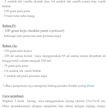
- 2 sendok teh vanilla ekstrak atau 1/4 sendok teh vanilli essens atau vanili
bubuk
- 250 gram gula pasir
- 5 butir telur suhu ruang
Bahan IV:
- 100 gram keju cheddar parut
(optional)
-
beberapa tetes pasta taro atau pewarna ungu
Bahan vla:
- 150 gram talas kukus
- 250 ml santan kental
(saya menggunakan 65 ml santan instan ditambah air
hingga total volume menjadi 250 ml)
- 70 gram gula pasir
- 1/4 sendok teh vanili bubuk
- 1 sendok teh pasta pewarna ungu
*) Baca penjelasan saya mengenai baking powder double acting
disini.
Cara membuat:
Siapkan 2 buah loyang, saya menggunakan loyang ukuran 23x15x10 cm.
Olesi permukaannya dengan margarine dan taburi dengan tepung terigu.