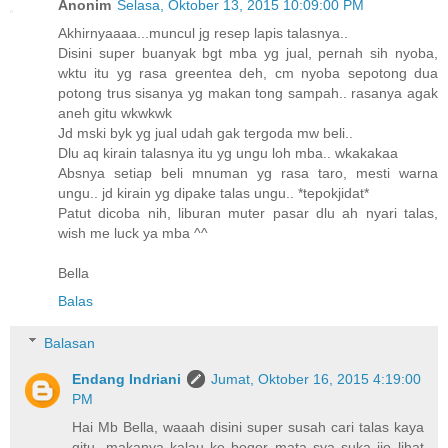
Anonim
Selasa, Oktober 13, 2015 10:09:00 PM
Akhirnyaaaa...muncul jg resep lapis talasnya..
Disini super buanyak bgt mba yg jual, pernah sih nyoba,
wktu itu yg rasa greentea deh, cm nyoba sepotong dua
potong trus sisanya yg makan tong sampah.. rasanya agak
aneh gitu wkwkwk
Jd mski byk yg jual udah gak tergoda mw beli..
Dlu aq kirain talasnya itu yg ungu loh mba.. wkakakaa
Absnya setiap beli mnuman yg rasa taro, mesti warna
ungu.. jd kirain yg dipake talas ungu.. *tepokjidat*
Patut dicoba nih, liburan muter pasar dlu ah nyari talas,
wish me luck ya mba ^^
Bella
Balas
Balasan
Endang Indriani
Jumat, Oktober 16, 2015 4:19:00
PM
Hai Mb Bella, waaah disini super susah cari talas kaya
gitu, makanya kalau ke bogor mata sya suka ijo lihat