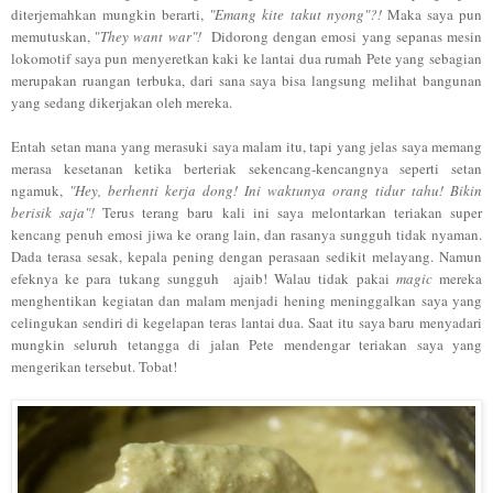
diterjemahkan mungkin berarti,
"Emang kite takut nyong"?!
Maka saya pun
memutuskan, "
They want war"!
Didorong dengan emosi yang sepanas mesin
lokomotif saya pun menyeretkan kaki ke lantai dua rumah Pete yang sebagian
merupakan ruangan terbuka, dari sana saya bisa langsung melihat bangunan
yang sedang dikerjakan oleh mereka.
Entah setan mana yang merasuki saya malam itu, tapi yang jelas saya memang
merasa kesetanan ketika berteriak sekencang-kencangnya seperti setan
ngamuk,
"Hey, berhenti kerja dong! Ini waktunya orang tidur tahu! Bikin
berisik saja"!
Terus terang baru kali ini saya melontarkan teriakan super
kencang penuh emosi jiwa ke orang lain, dan rasanya sungguh tidak nyaman.
Dada terasa sesak, kepala pening dengan perasaan sedikit melayang. Namun
efeknya ke para tukang sungguh ajaib! Walau tidak pakai
magic
mereka
menghentikan kegiatan dan malam menjadi hening meninggalkan saya yang
celingukan sendiri di kegelapan teras lantai dua. Saat itu saya baru menyadari
mungkin seluruh tetangga di jalan Pete mendengar teriakan saya yang
mengerikan tersebut. Tobat!