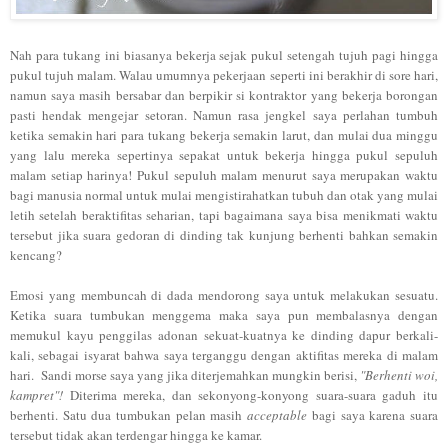
Nah para tukang ini biasanya bekerja sejak pukul setengah tujuh pagi hingga
pukul tujuh malam. Walau umumnya pekerjaan seperti ini berakhir di sore hari,
namun saya masih bersabar dan berpikir si kontraktor yang bekerja borongan
pasti hendak mengejar setoran. Namun rasa jengkel saya perlahan tumbuh
ketika semakin hari para tukang bekerja semakin larut, dan mulai dua minggu
yang lalu mereka sepertinya sepakat untuk bekerja hingga pukul sepuluh
malam setiap harinya! Pukul sepuluh malam menurut saya merupakan waktu
bagi manusia normal untuk mulai mengistirahatkan tubuh dan otak yang mulai
letih setelah beraktifitas seharian, tapi bagaimana saya bisa menikmati waktu
tersebut jika suara gedoran di dinding tak kunjung berhenti bahkan semakin
kencang?
Emosi yang membuncah di dada mendorong saya untuk melakukan sesuatu.
Ketika suara tumbukan menggema maka saya pun membalasnya dengan
memukul kayu penggilas adonan sekuat-kuatnya ke dinding dapur berkali-
kali, sebagai isyarat bahwa saya terganggu dengan aktifitas mereka di malam
hari. Sandi morse saya yang jika diterjemahkan mungkin berisi,
"Berhenti woi,
kampret"!
Diterima mereka, dan sekonyong-konyong suara-suara gaduh itu
berhenti. Satu dua tumbukan pelan masih
acceptable
bagi saya karena suara
tersebut tidak akan terdengar hingga ke kamar.