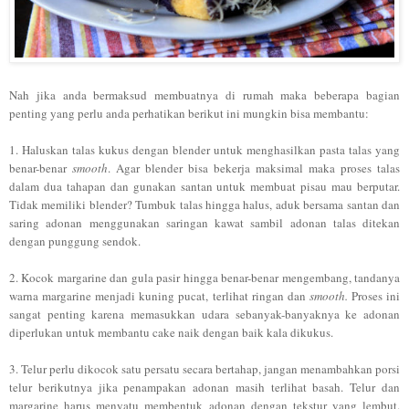
Nah jika anda bermaksud membuatnya di rumah maka beberapa bagian
penting yang perlu anda perhatikan berikut ini mungkin bisa membantu:
1. Haluskan talas kukus dengan blender untuk menghasilkan pasta talas yang
benar-benar
smooth
. Agar blender bisa bekerja maksimal maka proses talas
dalam dua tahapan dan gunakan santan untuk membuat pisau mau berputar.
Tidak memiliki blender? Tumbuk talas hingga halus, aduk bersama santan dan
saring adonan menggunakan saringan kawat sambil adonan talas ditekan
dengan punggung sendok.
2. Kocok margarine dan gula pasir hingga benar-benar mengembang, tandanya
warna margarine menjadi kuning pucat, terlihat ringan dan
smooth.
Proses ini
sangat penting karena memasukkan udara sebanyak-banyaknya ke adonan
diperlukan untuk membantu cake naik dengan baik kala dikukus.
3. Telur perlu dikocok satu persatu secara bertahap, jangan menambahkan porsi
telur berikutnya jika penampakan adonan masih terlihat basah. Telur dan
margarine harus menyatu membentuk adonan dengan tekstur yang lembut.