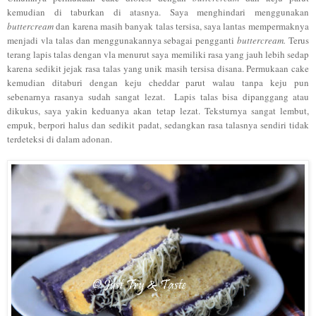
kemudian di taburkan di atasnya. Saya menghindari menggunakan
buttercream
dan karena masih banyak talas tersisa, saya lantas mempermaknya
menjadi vla talas dan menggunakannya sebagai pengganti
buttercream.
Terus
terang lapis talas dengan vla menurut saya memiliki rasa yang jauh lebih sedap
karena sedikit jejak rasa talas yang unik masih tersisa disana. Permukaan cake
kemudian ditaburi dengan keju cheddar parut walau tanpa keju pun
sebenarnya rasanya sudah sangat lezat.
Lapis talas bisa dipanggang atau
dikukus, saya yakin keduanya akan tetap lezat. Teksturnya sangat lembut,
empuk, berpori halus dan sedikit padat, sedangkan rasa talasnya sendiri tidak
terdeteksi di dalam adonan.