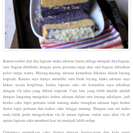
Karena terdiri dari dua lapisan maka adonan lantas dibagi menjadi dua bagian,
satu bagian dibubuhi dengan pasta pewarna ungu dan satu bagian dibiarkan
polos tanpa warna. Masing-masing adonan kemudian dikukus dalam loyang
terpisah. Karena saya hanya memiliki satu buah loyang maka adonan saya
kukus secara bergiliran, kedua lapisan cake ini kemudian saya rekatkan
dengan vla talas yang dibuat terpisah. Cara lain yang lebih mudah adalah
dengan langsung mengukus kedua adonan dalam satu loyang sekaligus, jadi
ketika cake lapis pertama telah matang maka tuangkan adonan lapis kedua
diatas lapis pertama dan kukus cake hingga matang. Dengan cara ini maka
anda tidak perlu mengoleskan vla di antara lapisan, walau saya akui vla di
antara lapisan cake membuat kue ini menjadi lebih sedap.
Umumnya permukaan cake diolesi dengan
buttercream
dan keju parut