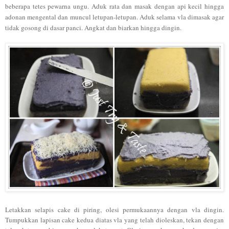
beberapa tetes pewarna ungu. Aduk rata dan masak dengan api kecil hingga
adonan mengental dan muncul letupan-letupan. Aduk selama vla dimasak agar
tidak gosong di dasar panci. Angkat dan biarkan hingga dingin.
Letakkan selapis cake di piring, olesi permukaannya dengan vla dingin.
Tumpukkan lapisan cake kedua diatas vla yang telah dioleskan, tekan dengan