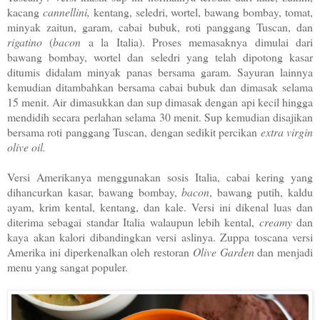
kacang
cannellini,
kentang, seledri, wortel, bawang bombay, tomat,
minyak zaitun, garam, cabai bubuk, roti panggang Tuscan, dan
rigatino
(
bacon
a la Italia). Proses memasaknya dimulai dari
bawang bombay, wortel dan seledri yang telah dipotong kasar
ditumis didalam minyak panas bersama garam. Sayuran lainnya
kemudian ditambahkan bersama cabai bubuk dan dimasak selama
15 menit. Air dimasukkan dan sup dimasak dengan api kecil hingga
mendidih secara perlahan selama 30 menit. Sup kemudian disajikan
bersama roti panggang Tuscan, dengan sedikit percikan
extra virgin
olive oil.
Versi Amerikanya menggunakan sosis Italia, cabai kering yang
dihancurkan kasar, bawang bombay,
bacon
, bawang putih, kaldu
ayam, krim kental, kentang, dan kale. Versi ini dikenal luas dan
diterima sebagai standar Italia walaupun lebih kental,
creamy
dan
kaya akan kalori dibandingkan versi aslinya. Zuppa toscana versi
Amerika ini diperkenalkan oleh restoran
Olive Garden
dan menjadi
menu yang sangat populer.