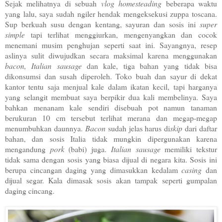
Sejak melihatnya di sebuah
vlog homesteading
beberapa waktu
yang lalu, saya sudah ngiler hendak mengeksekusi zuppa toscana.
Sup berkuah susu dengan kentang, sayuran dan sosis ini
super
simple
tapi terlihat menggiurkan, mengenyangkan dan cocok
menemani musim penghujan seperti saat ini. Sayangnya, resep
aslinya sulit diwujudkan secara maksimal karena menggunakan
bacon, Italian sausage
dan kale, tiga bahan yang tidak bisa
dikonsumsi dan susah diperoleh. Toko buah dan sayur di dekat
kantor tentu saja menjual kale dalam ikatan kecil, tapi harganya
yang selangit membuat saya berpikir dua kali membelinya. Saya
bahkan menanam kale sendiri disebuah pot namun tanaman
berukuran 10 cm tersebut terlihat merana dan megap-megap
menumbuhkan daunnya.
Bacon
sudah jelas harus di
skip
dari daftar
bahan, dan sosis Italia tidak mungkin dipergunakan karena
mengandung
pork
(babi) juga.
Italian sausage
memiliki tekstur
tidak sama dengan sosis yang biasa dijual di negara kita. Sosis ini
berupa cincangan daging yang dimasukkan kedalam
casing
dan
dijual segar. Kala dimasak sosis akan tampak seperti gumpalan
daging cincang.