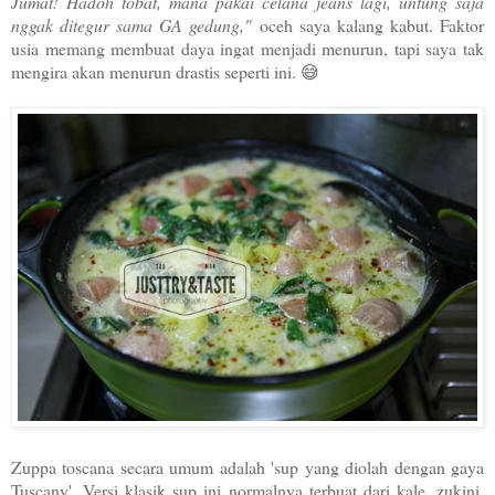
Jumat! Hadoh tobat, mana pakai celana jeans lagi, untung saja
nggak ditegur sama GA gedung,"
oceh saya kalang kabut. Faktor
usia memang membuat daya ingat menjadi menurun, tapi saya tak
mengira akan menurun drastis seperti ini. 😅
Zuppa toscana secara umum adalah 'sup yang diolah dengan gaya
Tuscany'. Versi klasik sup ini normalnya terbuat dari kale, zukini,