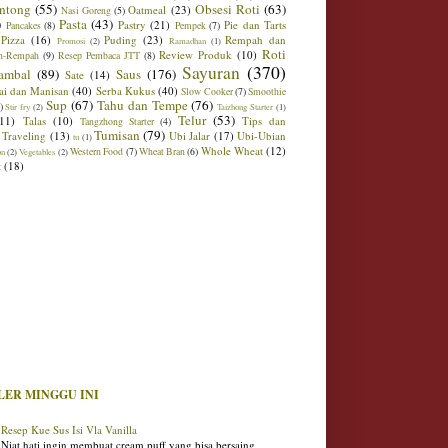
ntong
(55)
Obsesi Roti
(63)
Oatmeal
(23)
Nasi Goreng
(5)
)
Pasta
(43)
Pastry
(21)
Pie dan Tarts
Pancakes
(8)
Pempek
(7)
Pizza
(16)
Puding
(23)
Rempah dan
Promosi
(2)
Ramadhan
(1)
Roti
Review Produk
(10)
h-Rempah
(9)
Resep Pembaca JTT
(8)
Sayuran
(370)
ambal
(89)
Saus
(176)
Sate
(14)
ai dan Manisan
(40)
Serba Kukus
(40)
Slow Cooker
(7)
Smoothie
Sup
(67)
Tahu dan Tempe
(76)
)
Stir fry
(2)
Taizhong Starter
(1)
Telur
(53)
(11)
Talas
(10)
Tips dan
Tangzhong Starter
(4)
Tumisan
(79)
Traveling
(13)
Ubi Jalar
(17)
Ubi-Ubian
tu
(1)
Whole Wheat
(12)
Western Food
(7)
Wheat Bran
(6)
on
(2)
Vegetables
(2)
t
(18)
LER MINGGU INI
Resep Kue Sus Isi Vla Vanilla
Niat hati ingin membuat cream puff yang bisa bersaing