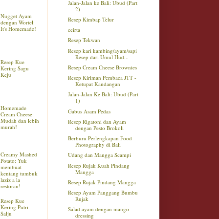
Jalan-Jalan ke Bali: Ubud (Part
2)
Nugget Ayam
Resep Kimbap Telur
dengan Wortel:
It's Homemade!
ceirta
Resep Tekwan
Resep kari kambing/ayam/sapi
Resep dari Umul Hud...
Resep Kue
Resep Cream Cheese Brownies
Kering Sagu
Keju
Resep Kiriman Pembaca JTT -
Ketupat Kandangan
Jalan-Jalan Ke Bali: Ubud (Part
1)
Homemade
Gabus Asam Pedas
Cream Cheese:
Mudah dan lebih
Resep Rigatoni dan Ayam
murah!
dengan Pesto Brokoli
Berburu Perlengkapan Food
Photography di Bali
Creamy Mashed
Udang dan Mangga Scampi
Potato: Yuk
Resep Rujak Kuah Pindang
membuat
Mangga
kentang tumbuk
laziz a la
Resep Rujak Pindang Mangga
restoran!
Resep Ayam Panggang Bumbu
Rujak
Resep Kue
Kering Putri
Salad ayam dengan mango
Salju
dressing