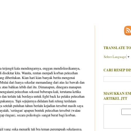
TRANSLATE TO
Select Language
▼
ita terjengit kala mendengarnya, enggan mendiskusikannya,
CARI RESEP DI
di disekitar kita. Wanita, rentan menjadi korban pelecehan
ang diberitakan. Kian hari kian banyak berita mengenai
 Mulai dari hanya sekedar memandang dari atas ke bawah dan
ik atau bahkan lebih dari itu. Dimanapun, dinegara manapun
mengalami pelecehan seksual beberapa kali, terutama ketika
MASUKKAN EM
u dan terlalu tak berdaya untuk fight back ke pelaku pelecehan
ARTIKEL JTT
pakannya. Tapi sejujurnya didalam hati relung terdalam
a setelah puluhan tahun berlalu kejadian tersebut masih saya
cayalah, 'seringan' apapun bentuk pelecehan tersebut (walau
ap ringan), secara psikologis sangat berat bagi korban.
gil yang suka menarik tali bra teman perempuah sekelasnya.