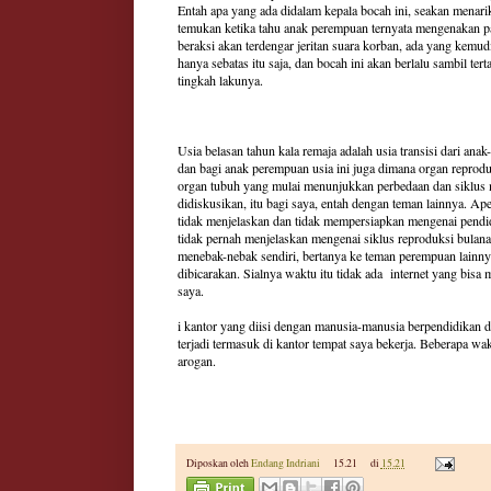
Entah apa yang ada didalam kepala bocah ini, seakan menarik
temukan ketika tahu anak perempuan ternyata mengenakan pak
beraksi akan terdengar jeritan suara korban, ada yang kemu
hanya sebatas itu saja, dan bocah ini akan berlalu sambil t
tingkah lakunya.
Usia belasan tahun kala remaja adalah usia transisi dari an
dan bagi anak perempuan usia ini juga dimana organ repro
organ tubuh yang mulai menunjukkan perbedaan dan siklus 
didiskusikan, itu bagi saya, entah dengan teman lainnya. A
tidak menjelaskan dan tidak mempersiapkan mengenai pendid
tidak pernah menjelaskan mengenai siklus reproduksi bulan
menebak-nebak sendiri, bertanya ke teman perempuan lainn
dibicarakan. Sialnya waktu itu tidak ada internet yang bisa
saya.
i kantor yang diisi dengan manusia-manusia berpendidikan d
terjadi termasuk di kantor tempat saya bekerja. Beberapa w
arogan.
Diposkan oleh
Endang Indriani
15.21
di
15.21