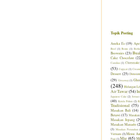
Topik Posting
Aneka Es
(19)
Ape
Beef
(1)
Bento
(1)
Berk
Bua
Brownies
(23)
Cake Chocolate
(2
Cheesecake
Camilan
(1)
(53)
Copycat
(1)
Cream
Dessert
(25)
Dimsu
(29)
Glut
Giveaway
(1)
(248)
Hidangan Le
Air Tawar
(54)
I
Japanese Cake
(2)
Jeroan
(40)
Ketela Pohon
(2)
K
Tradisional
(75)
Masakan Bali
(14)
Betawi
(17)
Masakan
Masakan Jepang
(2
Masakan Manado
(
(3)
Masakan Peranakan
Menu An
Vietnam
(3)
Mie
(65)
M
Pagi
(1)