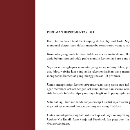
PEDOMAN BERKOMENTAR DI JTT:
Halo, terima kasih telah berkunjung di Just Try and Taste. S
mengenai eksperimen dalam mencoba resep-resep yang saya 
Komentar yang anda tuliskan tidak secara otomatis ditampilk
anda belum muncul tidak perlu menulis komentar baru yang 
Saya akan menghapus komentar yang mengandung iklan, promo
atau blog/website lain yang anda rekomendasikan yang menurut
menghapus komentar yang menggunakan ID promosi.
Untuk menghindari komentar/pertanyaan yang sama atau hal 
agar membaca artikel dengan seksama, tuntas dan secara kese
Ada banyak info dan tips yang saya bagikan di paragraph 
Satu hal lagi, berikan tanda tanya cukup 1 (satu) saja diakhir
saya cukup mengerti dengan pertanyaan yang diajukan.
Untuk mendapatkan update rutin setiap kali saya memposting 
Update Via Email. Atau kunjungi Facebook fan page Just Try 
@justtryandtaste.