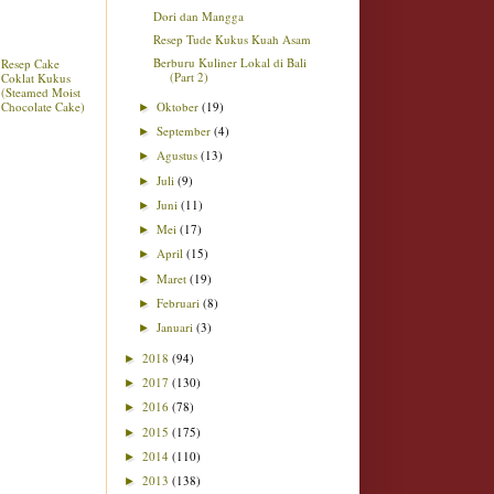
Dori dan Mangga
Resep Tude Kukus Kuah Asam
Berburu Kuliner Lokal di Bali
Resep Cake
(Part 2)
Coklat Kukus
(Steamed Moist
Chocolate Cake)
Oktober
(19)
►
September
(4)
►
Agustus
(13)
►
Juli
(9)
►
Juni
(11)
►
Mei
(17)
►
April
(15)
►
Maret
(19)
►
Februari
(8)
►
Januari
(3)
►
2018
(94)
►
2017
(130)
►
2016
(78)
►
2015
(175)
►
2014
(110)
►
2013
(138)
►