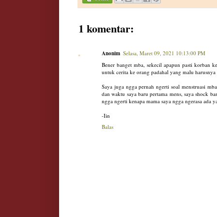
1 komentar:
Anonim
Selasa, Maret 09, 2021 10:13:00 PM
Bener banget mba, sekecil apapun pasti korban ke
untuk cerita ke orang padahal yang malu harusnya 
Saya juga ngga pernah ngerti soal menstruasi mba
dan waktu saya baru pertama mens, saya shock ban
ngga ngerti kenapa mama saya ngga ngerasa ada y
-Iin
Balas