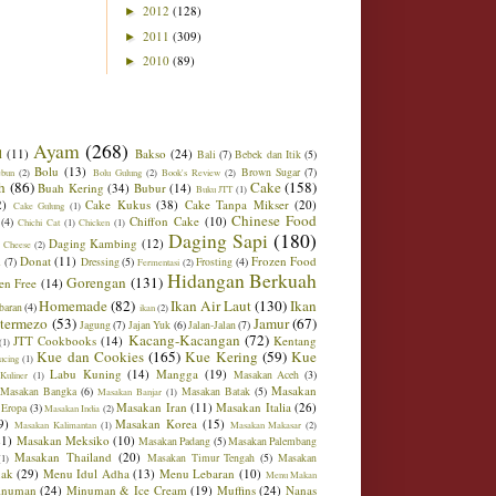
2012
(128)
►
2011
(309)
►
2010
(89)
►
Ayam
(268)
l
(11)
Bakso
(24)
Bali
(7)
Bebek dan Itik
(5)
Bolu
(13)
Brown Sugar
(7)
ebun
(2)
Bolu Gulung
(2)
Book's Review
(2)
h
(86)
Cake
(158)
Buah Kering
(34)
Bubur
(14)
Buku JTT
(1)
2)
Cake Kukus
(38)
Cake Tanpa Mikser
(20)
Cake Gulung
(1)
Chinese Food
Chiffon Cake
(10)
(4)
Chichi Cat
(1)
Chicken
(1)
Daging Sapi
(180)
Daging Kambing
(12)
 Cheese
(2)
Donat
(11)
Frozen Food
m
(7)
Dressing
(5)
Frosting
(4)
Fermentasi
(2)
Hidangan Berkuah
Gorengan
(131)
en Free
(14)
Homemade
(82)
Ikan Air Laut
(130)
Ikan
baran
(4)
ikan
(2)
ntermezo
(53)
Jamur
(67)
Jagung
(7)
Jajan Yuk
(6)
Jalan-Jalan
(7)
Kacang-Kacangan
(72)
JTT Cookbooks
(14)
Kentang
(1)
Kue dan Cookies
(165)
Kue Kering
(59)
Kue
ucing
(1)
Labu Kuning
(14)
Mangga
(19)
Masakan Aceh
(3)
Kuliner
(1)
Masakan
Masakan Bangka
(6)
Masakan Batak
(5)
Masakan Banjar
(1)
Masakan Iran
(11)
Masakan Italia
(26)
 Eropa
(3)
Masakan India
(2)
9)
Masakan Korea
(15)
Masakan Kalimantan
(1)
Masakan Makasar
(2)
21)
Masakan Meksiko
(10)
Masakan Padang
(5)
Masakan Palembang
Masakan Thailand
(20)
Masakan Timur Tengah
(5)
Masakan
(1)
ak
(29)
Menu Idul Adha
(13)
Menu Lebaran
(10)
Menu Makan
inuman
(24)
Minuman & Ice Cream
(19)
Muffins
(24)
Nanas