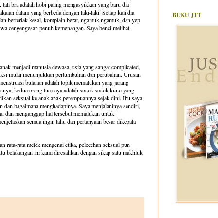
 tali bra adalah hobi paling mengasyikkan yang baru dia
aian dalam yang berbeda dengan laki-laki. Setiap kali dia
BUKU JTT
dian berteriak kesal, komplain berat, ngamuk-ngamuk, dan yep
ertawa cengengesan penuh kemenangan. Saya benci melihat
ak-anak menjadi manusia dewasa, usia yang sangat complicated,
duksi mulai menunjukkan pertumbuhan dan perubahan. Urusan
menstruasi bulanan adalah topik memalukan yang jarang
pesnya, kedua orang tua saya adalah sosok-sosok kuno yang
ikan seksual ke anak-anak perempuannya sejak dini. Ibu saya
an dan bagaimana menghadapinya. Saya menjalaninya sendiri,
ya, dan menganggap hal tersebut memalukan untuk
 menjelaskan semua ingin tahu dan pertanyaan besar dikepala
an rata-rata melek mengenai etika, pelecehan seksual pun
aktu belakangan ini kami diresahkan dengan sikap satu makhluk