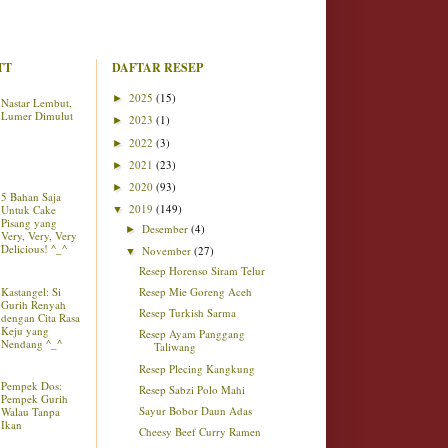
TT
DAFTAR RESEP
2025
(15)
►
Nastar Lembut,
Lumer Dimulut
2023
(1)
►
2022
(3)
►
2021
(23)
►
2020
(93)
►
5 Bahan Saja
2019
(149)
Untuk Cake
▼
Pisang yang
Desember
(4)
►
Very, Very, Very
Delicious! ^_^
November
(27)
▼
Resep Horenso Siram Telur
Kastangel: Si
Resep Mie Goreng Aceh
Gurih Renyah
Resep Turkish Sarma
dengan Cita Rasa
Keju yang
Resep Ayam Panggang
Nendang ^_^
Taliwang
Resep Plecing Kangkung
Pempek Dos:
Resep Sabzi Polo Mahi
Pempek Gurih
Sayur Bobor Daun Adas
Walau Tanpa
Ikan
Cheesy Beef Curry Ramen