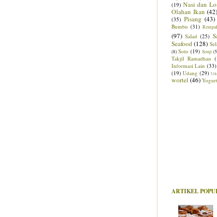
Nasi dan Lo
(19)
Olahan Ikan
(42
Pisang
(43)
(35)
Bumbu
(31)
Rempa
(97)
S
Salad
(25)
Seafood
(128)
Sel
Soto
(19)
(8)
Soup
(5
Takjil Ramadhan
Informasi Lain
(33)
(19)
Udang
(29)
Ud
wortel
(46)
Yogur
ARTIKEL POPU