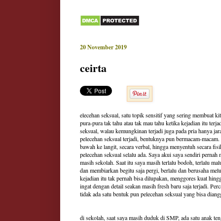
20 November 2019
ceirta
elecehan seksual, satu topik sensitif yang sering membuat k
pura-pura tak tahu atau tak mau tahu ketika kejadian itu terja
seksual, walau kemungkinan terjadi juga pada pria hanya jar
pelecehan seksual terjadi, bentuknya pun bermacam-macam.
bawah ke langit, secara verbal, hingga menyentuh secara fis
pelecehan seksual selalu ada. Saya akui saya sendiri pernah 
masih sekolah. Saat itu saya masih terlalu bodoh, terlalu mal
dan membiarkan begitu saja pergi, berlalu dan berusaha melu
kejadian itu tak pernah bisa dilupakan, menggores kuat hingg
ingat dengan detail seakan masih fresh baru saja terjadi. Per
tidak ada satu bentuk pun pelecehan seksual yang bisa diangg
di sekolah, saat saya masih duduk di SMP, ada satu anak ten