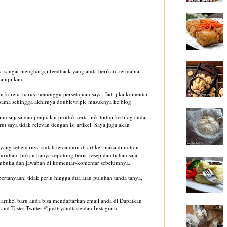
aya sangat menghargai feedback yang anda berikan, terutama
tampilkan.
an karena harus menunggu persetujuan saya. Jadi jika komentar
sama sehingga akhirnya double/triple masuknya ke blog.
si jasa dan penjualan produk serta link hidup ke blog anda
 saya tidak relevan dengan isi artikel. Saya juga akan
yang sebenarnya sudah tercantum di artikel maka dimohon
luruhan, bukan hanya sepotong berisi resep dan bahan saja.
pembuka dan jawaban di komentar-komentar sebelumnya.
 pertanyaan, tidak perlu hingga dua atau puluhan tanda tanya,
artikel baru anda bisa mendaftarkan email anda di Dapatkan
and Taste; Twitter @justtryandtaste dan Instagram