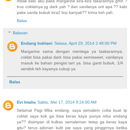
mbak kalo aku pake margarine kira-kira takarannya gmn ?
trus coklatnya yg dark yah ? dan vanilanya unt apa ?? kalo
pake vanila bubuk kira2 brp banyak?? trima ksh yah..
Balas
Balasan
Endang Indriani
Selasa, April 29, 2014 2:48:00 PM
Margarine sama dengan mentega ya taakarannya.
coklat bisa pakai dark bisa pakai semisweet, vanilanya
masuk ke bahan pengisi tart ya. bisa ganti bubuk, 1/4
sendok teh kayanya cukup ya
Balas
Evi Imalia
Sabtu, Mei 17, 2014 9:24:00 AM
Selamat Pagi Mba endang, saya semalem coba buat tp
coklat saya kok ga bisa keras kaya punya mba endang
ya?? disimpan di kulkas semaleman tetep ga keras kaya
gitu? terus adonan kulit pie saya yang pinggirnya ketika