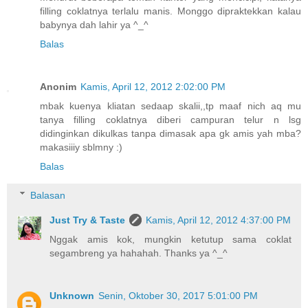
filling coklatnya terlalu manis. Monggo dipraktekkan kalau
babynya dah lahir ya ^_^
Balas
Anonim
Kamis, April 12, 2012 2:02:00 PM
mbak kuenya kliatan sedaap skalii,,tp maaf nich aq mu
tanya filling coklatnya diberi campuran telur n lsg
didinginkan dikulkas tanpa dimasak apa gk amis yah mba?
makasiiiy sblmny :)
Balas
Balasan
Just Try & Taste
Kamis, April 12, 2012 4:37:00 PM
Nggak amis kok, mungkin ketutup sama coklat
segambreng ya hahahah. Thanks ya ^_^
Unknown
Senin, Oktober 30, 2017 5:01:00 PM