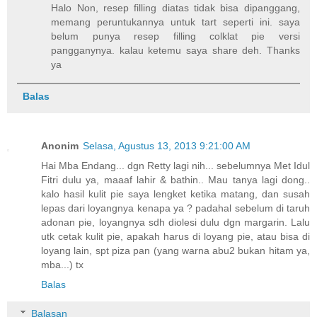
Halo Non, resep filling diatas tidak bisa dipanggang,
memang peruntukannya untuk tart seperti ini. saya
belum punya resep filling colklat pie versi
pangganynya. kalau ketemu saya share deh. Thanks
ya
Balas
Anonim
Selasa, Agustus 13, 2013 9:21:00 AM
Hai Mba Endang... dgn Retty lagi nih... sebelumnya Met Idul
Fitri dulu ya, maaaf lahir & bathin.. Mau tanya lagi dong..
kalo hasil kulit pie saya lengket ketika matang, dan susah
lepas dari loyangnya kenapa ya ? padahal sebelum di taruh
adonan pie, loyangnya sdh diolesi dulu dgn margarin. Lalu
utk cetak kulit pie, apakah harus di loyang pie, atau bisa di
loyang lain, spt piza pan (yang warna abu2 bukan hitam ya,
mba...) tx
Balas
Balasan