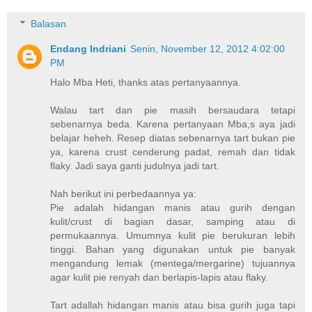
Balasan
Endang Indriani
Senin, November 12, 2012 4:02:00
PM
Halo Mba Heti, thanks atas pertanyaannya.
Walau tart dan pie masih bersaudara tetapi
sebenarnya beda. Karena pertanyaan Mba,s aya jadi
belajar heheh. Resep diatas sebenarnya tart bukan pie
ya, karena crust cenderung padat, remah dan tidak
flaky. Jadi saya ganti judulnya jadi tart.
Nah berikut ini perbedaannya ya:
Pie adalah hidangan manis atau gurih dengan
kulit/crust di bagian dasar, samping atau di
permukaannya. Umumnya kulit pie berukuran lebih
tinggi. Bahan yang digunakan untuk pie banyak
mengandung lemak (mentega/mergarine) tujuannya
agar kulit pie renyah dan berlapis-lapis atau flaky.
Tart adallah hidangan manis atau bisa gurih juga tapi