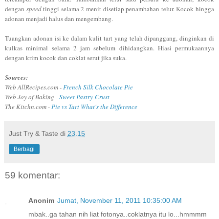
dengan
speed
tinggi selama 2 menit disetiap penambahan telur. Kocok hingga
adonan menjadi halus dan mengembang.
Tuangkan adonan isi ke dalam kulit tart yang telah dipanggang, dinginkan di
kulkas minimal selama 2 jam sebelum dihidangkan. Hiasi permukaannya
dengan krim kocok dan coklat serut jika suka.
Sources:
Web AllRecipes.com -
French Silk Chocolate Pie
Web Joy of Baking -
Sweet Pastry Crust
The Kitchn.com -
Pie vs Tart What's the Difference
Just Try & Taste
di
23.15
Berbagi
59 komentar:
Anonim
Jumat, November 11, 2011 10:35:00 AM
mbak..ga tahan nih liat fotonya..coklatnya itu lo...hmmmm