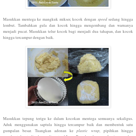
Masukkan mentega ke mangkuk mikser, kocok dengan
speed
sedang hingga
lembut. Tambahkan gula dan kocok hingga mengembang dan warnanya
menjadi pucat. Masukkan telur kocok bagi menjadi dua tahapan, dan kocok
hingga tercampur dengan baik.
Masukkan tepung terigu ke dalam kocokan mentega semuanya sekaligus.
Aduk menggunakan saptula hingga tercampur baik dan membentuk satu
gumpalan besar. Tuangkan adonan ke
plastic wrap,
pipihkan hingga