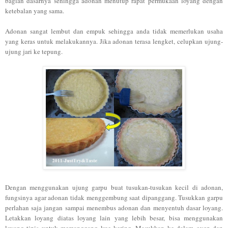
bagian dasarnya sehingga adonan menutup rapat permukaan loyang dengan
ketebalan yang sama.
Adonan sangat lembut dan empuk sehingga anda tidak memerlukan usaha
yang keras untuk melakukannya. Jika adonan terasa lengket, celupkan ujung-
ujung jari ke tepung.
Dengan menggunakan ujung garpu buat tusukan-tusukan kecil di adonan,
fungsinya agar adonan tidak menggembung saat dipanggang. Tusukkan garpu
perlahan saja jangan sampai menembus adonan dan menyentuh dasar loyang.
Letakkan loyang diatas loyang lain yang lebih besar, bisa menggunakan
loyang tipis untuk memanggang kue kering. Masukkan ke dalam oven dan