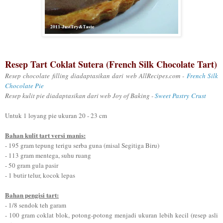
Resep Tart Coklat Sutera (French Silk Chocolate Tart)
Resep chocolate filling diadaptasikan dari web AllRecipes.com -
French Silk
Chocolate Pie
Resep kulit pie diadaptasikan dari web Joy of Baking -
Sweet Pastry Crust
Untuk 1 loyang pie ukuran 20 - 23 cm
Bahan kulit tart versi manis:
- 195 gram tepung terigu serba guna (misal Segitiga Biru)
- 113 gram mentega, suhu ruang
- 50 gram gula pasir
- 1 butir telur, kocok lepas
Bahan pengisi tart:
- 1/8 sendok teh garam
- 100 gram coklat blok, potong-potong menjadi ukuran lebih kecil (resep asli