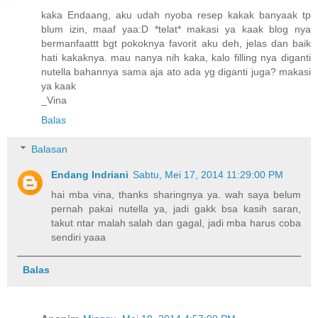
kaka Endaang, aku udah nyoba resep kakak banyaak tp
blum izin, maaf yaa:D *telat* makasi ya kaak blog nya
bermanfaattt bgt pokoknya favorit aku deh, jelas dan baik
hati kakaknya. mau nanya nih kaka, kalo filling nya diganti
nutella bahannya sama aja ato ada yg diganti juga? makasi
ya kaak
_Vina
Balas
Balasan
Endang Indriani
Sabtu, Mei 17, 2014 11:29:00 PM
hai mba vina, thanks sharingnya ya. wah saya belum
pernah pakai nutella ya, jadi gakk bsa kasih saran,
takut ntar malah salah dan gagal, jadi mba harus coba
sendiri yaaa
Balas