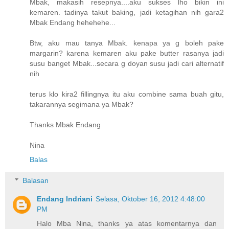
Mbak, makasih resepnya....aku sukses lho bikin ini
kemaren. tadinya takut baking, jadi ketagihan nih gara2
Mbak Endang hehehehe...
Btw, aku mau tanya Mbak. kenapa ya g boleh pake
margarin? karena kemaren aku pake butter rasanya jadi
susu banget Mbak...secara g doyan susu jadi cari alternatif
nih
terus klo kira2 fillingnya itu aku combine sama buah gitu,
takarannya segimana ya Mbak?
Thanks Mbak Endang
Nina
Balas
Balasan
Endang Indriani
Selasa, Oktober 16, 2012 4:48:00
PM
Halo Mba Nina, thanks ya atas komentarnya dan