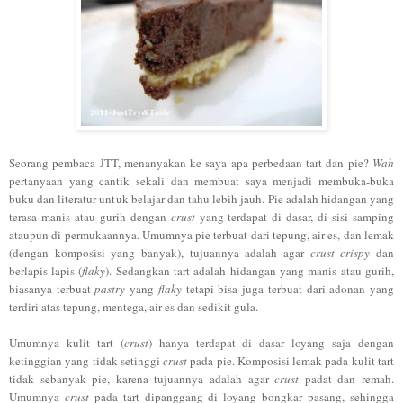
Seorang pembaca JTT, menanyakan ke saya apa perbedaan tart dan pie?
Wah
pertanyaan yang cantik sekali dan membuat saya menjadi membuka-buka
buku dan literatur untuk belajar dan tahu lebih jauh. Pie adalah hidangan yang
terasa manis atau gurih dengan
crust
yang terdapat di dasar, di sisi samping
ataupun di permukaannya. Umumnya pie terbuat dari tepung, air es, dan lemak
(dengan komposisi yang banyak), tujuannya adalah agar
crust crispy
dan
berlapis-lapis (
flaky
). Sedangkan tart adalah hidangan yang manis atau gurih,
biasanya terbuat
pastry
yang
flaky
tetapi bisa juga terbuat dari adonan yang
terdiri atas tepung, mentega, air es dan sedikit gula.
Umumnya kulit tart (
crust
) hanya terdapat di dasar loyang saja dengan
ketinggian yang tidak setinggi
crust
pada pie. Komposisi lemak pada kulit tart
tidak sebanyak pie, karena tujuannya adalah agar
crust
padat dan remah.
Umumnya
crust
pada tart dipanggang di loyang bongkar pasang, sehingga