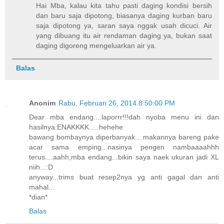
Hai Mba, kalau kita tahu pasti daging kondisi bersih
dan baru saja dipotong, biasanya daging kurban baru
saja dipotong ya, saran saya nggak usah dicuci. Air
yang dibuang itu air rendaman daging ya, bukan saat
daging digoreng mengeluarkan air ya.
Balas
Anonim
Rabu, Februari 26, 2014 8:50:00 PM
Dear mba endang....laporrr!!!dah nyoba menu ini dan
hasilnya:ENAKKKK.....hehehe
bawang bombaynya diperbanyak....makannya bareng pake
acar sama emping...nasinya pengen nambaaaahhh
terus....aahh,mba endang...bikin saya naek ukuran jadi XL
niih...:D
anyway...trims buat resep2nya yg anti gagal dan anti
mahal...
*dian*
Balas