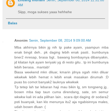
Endang Indriani
Senin, September 08, 2014 11:51:00
AM
Siipp, moga sukses yaaa hehhehe
Balas
Anonim
Senin, September 08, 2014 9:09:00 AM
Mba akhirnya bikin jg nih tp pake ayam, yaampun mba
enak bingit deh.. pk daging lebih enak pasti.. bumbunya
bner2 mresap, brasa bgt.. bawang bombaynya dibanyakin,
jd kliatan kyk ayam teriyaki yg di resto gitu.. tp ini bumbunya
lebih berasa.. mantab!
Biasa weekend mkn diluar, kmarin jdnya ogah mkn diluar
wkwkwk lebih hemat n lebih enak masakan dirumah :D
puas bs comot banyak2 lauknya wkwkwk
Tp tetep lah tar lebaran haji mau bikin lg, sm tongseng jg..
bosen mba tiap taun cuma direndang, sate, sm semur
wkwkw kali ini ada pilihan lain.. scara dpt daging dr sodara2
psti buanyak, kan klo menunya itu2 aja ngabisinnya males,
udah bosen dluan :(