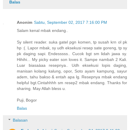
Balas
Anonim
Sabtu, September 02, 2017 7:16:00 PM
Salam kenal mbak endang..
Sy silent reader. suka gatel pgn komen, tp susah krn ol pk
hp :(. Lapor mbak, sy udh eksekusi resep sate goreng, tp sy
pk daging sapi. Endesssss.. Cucok bgt sm lidah jawa sy.
Hihihi... My picky eater son loves it. Sampe nambah 2 Kali.
Luar biasaàaa resepnya.. Udh eksekusi lopis daging,
manisan kolang kalung, opor, Soto ayam kampung, sayur
adem, tahu bakso & entah apa lg. Resepnya mbak endang
helpful bgt.Cintahhhh sm resep2 mbak endang. Thanks for
sharing. May Allah bless u.
Puji, Bogor
Balas
Balasan