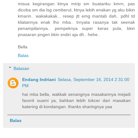
misua kegirangan ktnya mirip sm buatanku kmrn, pas
dicoba sm dia lsg cemberut, ktnya lebih enakan yg aku bikin
kmarin.. wakakakak... resep jtt emg mantab dah.. pdhl td
kliatannya enak lho mba.. trnyata rasanya tak seenak
penampilannya.. pempeknya super keras pula, bkin
pnasaran pngen bkin sndiri aja dh.. hehe..
Bella
Balas
Balasan
Endang Indriani
Selasa, September 16, 2014 2:31:00
PM
hai mba bella, wakkak senangnya masakannya mejadi
favorit suami ya, bahkan lebih tokcer dari masakan
katering di kondangan. thanks sharingnya yaa
Balas