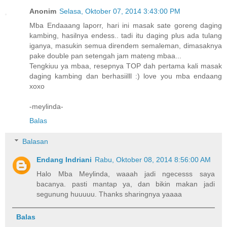
Anonim
Selasa, Oktober 07, 2014 3:43:00 PM
Mba Endaaang laporr, hari ini masak sate goreng daging
kambing, hasilnya endess.. tadi itu daging plus ada tulang
iganya, masukin semua direndem semaleman, dimasaknya
pake double pan setengah jam mateng mbaa...
Tengkiuu ya mbaa, resepnya TOP dah pertama kali masak
daging kambing dan berhasiilll :) love you mba endaang
xoxo
-meylinda-
Balas
Balasan
Endang Indriani
Rabu, Oktober 08, 2014 8:56:00 AM
Halo Mba Meylinda, waaah jadi ngecesss saya
bacanya. pasti mantap ya, dan bikin makan jadi
segunung huuuuu. Thanks sharingnya yaaaa
Balas