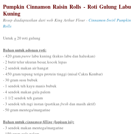
Pumpkin Cinnamon Raisin Rolls - Roti Gulung Labu
Kuning
Resep diadaptasikan dari web King Arthur Flour -
Cinnamon-Swirl Pumpkin
Rolls
Untuk
+
20 roti gulung
Bahan untuk adonan roti:
- 420 gram
puree
labu kuning (kukus labu dan haluskan)
- 2 butir telur ukuran besar, kocok lepas
- 2 sendok makan air hangat
- 450 gram tepung terigu protein tinggi (misal Cakra Kembar)
- 30 gram susu bubuk
- 1 sendok teh kayu manis bubuk
- 4 sendok makan gula palem
- 1 1/2 sendok teh garam
- 3 sendok teh ragi instan (pastikan
fresh
dan masih aktif)
- 50 gram
mentega/margarine
Bahan untuk
(lapisan isi):
cinnamon filling
- 3 sendok makan mentega/margarine
- 150 gram gula palem