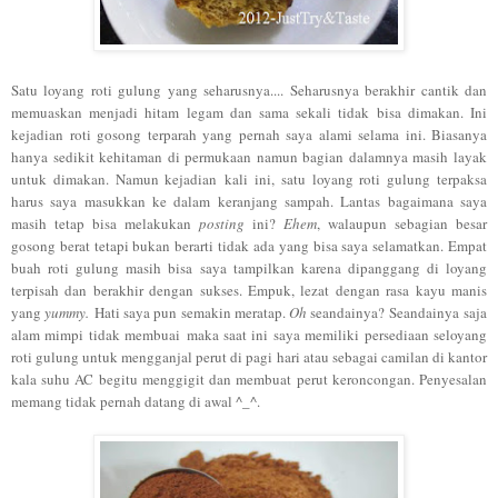
Satu loyang roti gulung yang seharusnya.... Seharusnya berakhir cantik dan
memuaskan menjadi hitam legam dan sama sekali tidak bisa dimakan. Ini
kejadian roti gosong terparah yang pernah saya alami selama ini. Biasanya
hanya sedikit kehitaman di permukaan namun bagian dalamnya masih layak
untuk dimakan. Namun kejadian kali ini, satu loyang roti gulung terpaksa
harus saya masukkan ke dalam keranjang sampah. Lantas bagaimana saya
masih tetap bisa melakukan
posting
ini?
Ehem
, walaupun sebagian besar
gosong berat tetapi bukan berarti tidak ada yang bisa saya selamatkan. Empat
buah roti gulung masih bisa saya tampilkan karena dipanggang di loyang
terpisah dan berakhir dengan sukses. Empuk, lezat dengan rasa kayu manis
yang
yummy.
Hati saya pun semakin meratap.
Oh
seandainya? Seandainya saja
alam mimpi tidak membuai maka saat ini saya memiliki persediaan seloyang
roti gulung untuk mengganjal perut di pagi hari atau sebagai camilan di kantor
kala suhu AC begitu menggigit dan membuat perut keroncongan. Penyesalan
memang tidak pernah datang di awal ^_^.