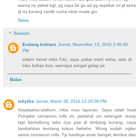
warna ny pekat bgt,,yg saya bli ga ad yg sepekat ini jd wrna
jd ny kurang cantik cuma cklat muda gtu
Balas
Balasan
Endang Indriani
Jumat, November 13, 2015 2:46:00
PM
salam kenal mba Fitri, saya pakai merk edna, ada di
toko bahan kue, warnaya sangat gelap ya
Balas
ichytha
Jumat, Maret 18, 2016 12:25:00 PM
Assalaamu'alaikum...mba mau laporan. Saya udah buat
Pumpkin cinnamon rolls ini, padahal cm setengah resep
tapi berhubung labu nya pas di timbang kurang, saya
tambahkan kentang kukus hehehe. Wong sudah ngiler
sama cinnamon rolls. Tp hasilnya enak banget, lembut dan