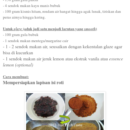
- 4 sendok makan kayu manis bubuk
- 100 gram kismis hitam, rendam air hangat hingga agak lunak, tiriskan dan
peras airnya hingga kering.
Untuk
(aduk jadi satu menjadi larutan yang
)
glaze
smooth
- 100 gram
gula bubuk
-
1 sendok makan mentega
/margarine cair
- 1 - 2 sendok makan air, seusaikan dengan kekentalan glaze agar
bisa di kucurkan
- 1 sendok makan air jeruk lemon atau ekstrak vanila atau
essence
lemon (optional)
Cara membuat:
Mempersiapkan lapisan isi roti