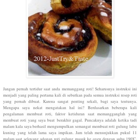
Jangan pernah tertidur saat anda memanggang roti! Seharusnya instruksi ini
menjadi yang paling pertama kali di sebutkan pada semua instruksi resep roti
yang pernah dibuat. Karena sangat penting sekali, bagi saya tentunya.
Mengapa saya nekat mengatakan hal ini? Berdasarkan beberapa kali
pengalaman membuat roti, faktor ketiduran saat memangganglah yang
membuat roti yang saya buat berakhir gagal. Puncaknya adalah ketika tadi
malam kala saya berhasil mengumpulkan semangat membuat roti gulung labu
kuning yang telah lama saya impikan. Jam telah menunjukkan pukul 11
malam saat seloyang adonan roti gulung masuk ke oven dengan suhu 190'C.