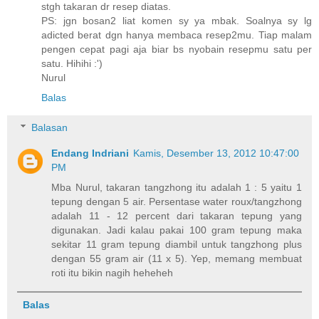
stgh takaran dr resep diatas.
PS: jgn bosan2 liat komen sy ya mbak. Soalnya sy lg
adicted berat dgn hanya membaca resep2mu. Tiap malam
pengen cepat pagi aja biar bs nyobain resepmu satu per
satu. Hihihi :')
Nurul
Balas
Balasan
Endang Indriani
Kamis, Desember 13, 2012 10:47:00
PM
Mba Nurul, takaran tangzhong itu adalah 1 : 5 yaitu 1
tepung dengan 5 air. Persentase water roux/tangzhong
adalah 11 - 12 percent dari takaran tepung yang
digunakan. Jadi kalau pakai 100 gram tepung maka
sekitar 11 gram tepung diambil untuk tangzhong plus
dengan 55 gram air (11 x 5). Yep, memang membuat
roti itu bikin nagih heheheh
Balas