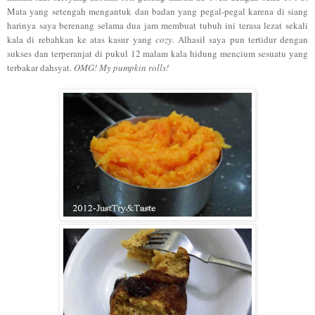
Mata yang setengah mengantuk dan badan yang pegal-pegal karena di siang
harinya saya berenang selama dua jam membuat tubuh ini terasa lezat sekali
kala di rebahkan ke atas kasur yang
cozy
. Alhasil saya pun tertidur dengan
sukses dan terperanjat di pukul 12 malam kala hidung mencium sesuatu yang
terbakar dahsyat.
OMG! My pumpkin rolls!