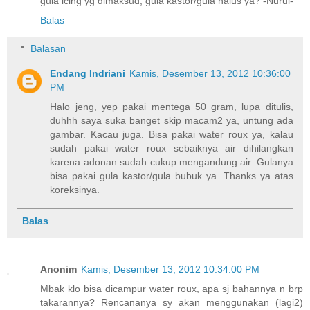
gula icing yg dimaksud, gula kastor/gula halus ya? -Nurul-
Balas
Balasan
Endang Indriani
Kamis, Desember 13, 2012 10:36:00
PM
Halo jeng, yep pakai mentega 50 gram, lupa ditulis,
duhhh saya suka banget skip macam2 ya, untung ada
gambar. Kacau juga. Bisa pakai water roux ya, kalau
sudah pakai water roux sebaiknya air dihilangkan
karena adonan sudah cukup mengandung air. Gulanya
bisa pakai gula kastor/gula bubuk ya. Thanks ya atas
koreksinya.
Balas
Anonim
Kamis, Desember 13, 2012 10:34:00 PM
Mbak klo bisa dicampur water roux, apa sj bahannya n brp
takarannya? Rencananya sy akan menggunakan (lagi2)