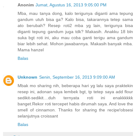
Anonim
Jumat, Agustus 16, 2013 9:05:00 PM
Mba, mau tanya dong, kalo terigunya diganti ama tepung
gandum utuh bisa ga? Kalo bisa, takarannya tetep sama
ato berubah? Resep roti2 mba yg lain, terigunya bisa
diganti tepung gandum juga tdk? Makasih. Anakku 18 bln
suka bgt roti ini, aku mau coba ganti terigu ama gandum
biar lebih sehat. Mohon jawabannya. Makasih banyak mba.
Mama hanzel
Balas
Unknown
Senin, September 16, 2013 9:09:00 AM
Mbak mo sharing nih, beberapa hari yg lalu saya praktekin
resep ini, adonan saya lembek bgt, tp tetep saya add flour
sedikit-sedikit....duh ternyata roti ini enakkkkkk
banget.Rekor roti tercepet habis dirumah saya. And love the
smell of cinnamon. Thanks for sharing the recipe!obsesi
selanjutnya croissant
Balas