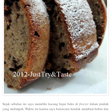
Sejak sebulan ini saya memiliki kacang hijau beku di
freezer
dalam jumlah
yang melimpah. Waktu itu karena saya berencana hendak membuat bubur dan