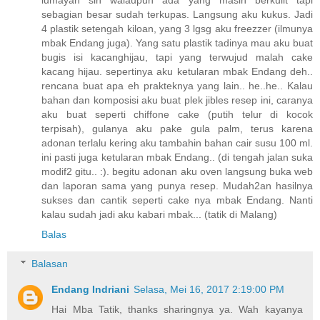
sebagian besar sudah terkupas. Langsung aku kukus. Jadi
4 plastik setengah kiloan, yang 3 lgsg aku freezzer (ilmunya
mbak Endang juga). Yang satu plastik tadinya mau aku buat
bugis isi kacanghijau, tapi yang terwujud malah cake
kacang hijau. sepertinya aku ketularan mbak Endang deh..
rencana buat apa eh prakteknya yang lain.. he..he.. Kalau
bahan dan komposisi aku buat plek jibles resep ini, caranya
aku buat seperti chiffone cake (putih telur di kocok
terpisah), gulanya aku pake gula palm, terus karena
adonan terlalu kering aku tambahin bahan cair susu 100 ml.
ini pasti juga ketularan mbak Endang.. (di tengah jalan suka
modif2 gitu.. :). begitu adonan aku oven langsung buka web
dan laporan sama yang punya resep. Mudah2an hasilnya
sukses dan cantik seperti cake nya mbak Endang. Nanti
kalau sudah jadi aku kabari mbak... (tatik di Malang)
Balas
Balasan
Endang Indriani
Selasa, Mei 16, 2017 2:19:00 PM
Hai Mba Tatik, thanks sharingnya ya. Wah kayanya