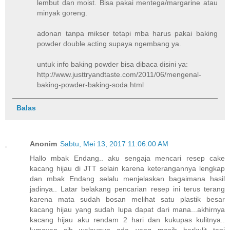
lembut dan moist. Bisa pakai mentega/margarine atau
minyak goreng.
adonan tanpa mikser tetapi mba harus pakai baking
powder double acting supaya ngembang ya.
untuk info baking powder bisa dibaca disini ya:
http://www.justtryandtaste.com/2011/06/mengenal-
baking-powder-baking-soda.html
Balas
Anonim
Sabtu, Mei 13, 2017 11:06:00 AM
Hallo mbak Endang.. aku sengaja mencari resep cake
kacang hijau di JTT selain karena keterangannya lengkap
dan mbak Endang selalu menjelaskan bagaimana hasil
jadinya.. Latar belakang pencarian resep ini terus terang
karena mata sudah bosan melihat satu plastik besar
kacang hijau yang sudah lupa dapat dari mana...akhirnya
kacang hijau aku rendam 2 hari dan kukupas kulitnya..
lumayan sih walaupun ada yang masih berkulit tapi