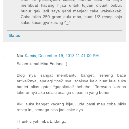
membuat kacang hijau untuk tujuan dibuat bubur,
bubur gak jadi saya ganti menjadi cake wakakakak.
Coba bikin 250 gram dulu mba, buat 1/2 resep saja
kalau kacangya kurang ^_^
Balas
Nia
Kamis, Desember 19, 2013 11:41:00 PM
Salam kenal Mba Endang :)
Blog nya sangat membantu banget, seneng baca
artikel2nya, apalagi tips2 nya, soalnya kalo buat kue suka
bantet alias gatot *gagaltotal* hehehe.. Ternyata karena
takerannya aku selalu asal ga di pas-in yang bener..
Aku suka banget kacang hijau, uda pasti mau coba bikin
resep ini, semoga bisa jadi cake nya..
Thank u yah mba Endang..