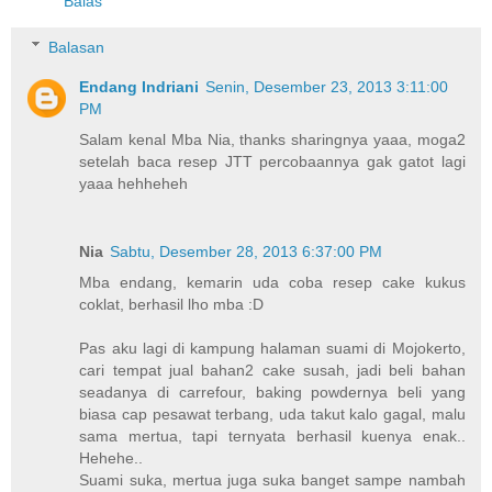
Balas
Balasan
Endang Indriani
Senin, Desember 23, 2013 3:11:00
PM
Salam kenal Mba Nia, thanks sharingnya yaaa, moga2
setelah baca resep JTT percobaannya gak gatot lagi
yaaa hehheheh
Nia
Sabtu, Desember 28, 2013 6:37:00 PM
Mba endang, kemarin uda coba resep cake kukus
coklat, berhasil lho mba :D
Pas aku lagi di kampung halaman suami di Mojokerto,
cari tempat jual bahan2 cake susah, jadi beli bahan
seadanya di carrefour, baking powdernya beli yang
biasa cap pesawat terbang, uda takut kalo gagal, malu
sama mertua, tapi ternyata berhasil kuenya enak..
Hehehe..
Suami suka, mertua juga suka banget sampe nambah