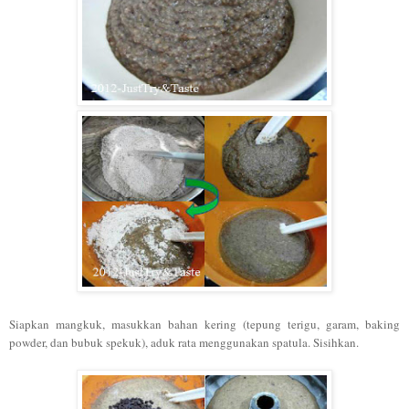
Siapkan mangkuk, masukkan bahan kering (tepung terigu, garam, baking
powder, dan bubuk spekuk), aduk rata menggunakan spatula. Sisihkan.