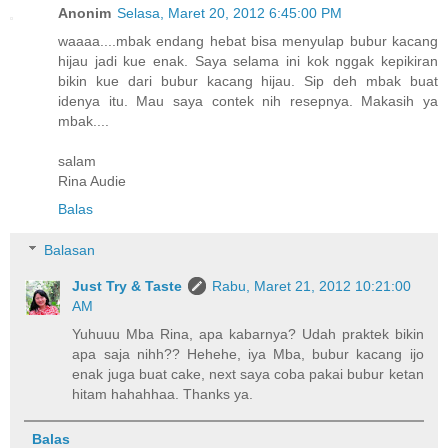
Anonim
Selasa, Maret 20, 2012 6:45:00 PM
waaaa....mbak endang hebat bisa menyulap bubur kacang
hijau jadi kue enak. Saya selama ini kok nggak kepikiran
bikin kue dari bubur kacang hijau. Sip deh mbak buat
idenya itu. Mau saya contek nih resepnya. Makasih ya
mbak....
salam
Rina Audie
Balas
Balasan
Just Try & Taste
Rabu, Maret 21, 2012 10:21:00
AM
Yuhuuu Mba Rina, apa kabarnya? Udah praktek bikin
apa saja nihh?? Hehehe, iya Mba, bubur kacang ijo
enak juga buat cake, next saya coba pakai bubur ketan
hitam hahahhaa. Thanks ya.
Balas