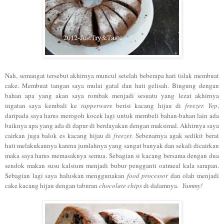
Nah, semangat tersebut akhirnya muncul setelah beberapa hari tidak membuat
cake. Membuat tangan saya mulai gatal dan hati gelisah. Bingung dengan
bahan apa yang akan saya rombak menjadi sesuatu yang lezat akhirnya
ingatan saya kembali ke
tupperware
berisi kacang hijau di
freezer. Yep
,
daripada saya harus merogoh kocek lagi untuk membeli bahan-bahan lain ada
baiknya apa yang ada di dapur di berdayakan dengan maksimal. Akhirnya saya
cairkan juga balok es kacang hijau di
freezer.
Sebenarnya agak sedikit berat
hati melakukannya karena jumlahnya yang sangat banyak dan sekali dicairkan
maka saya harus memasaknya semua. Sebagian si kacang
bersama dengan dua
sendok makan susu kalsium
menjadi bubur pengganti oatmeal kala sarapan.
Sebagian lagi saya haluskan menggunakan
food processor
dan olah menjadi
cake kacang hijau dengan taburan
chocolate chips
di dalamnya.
Yummy!