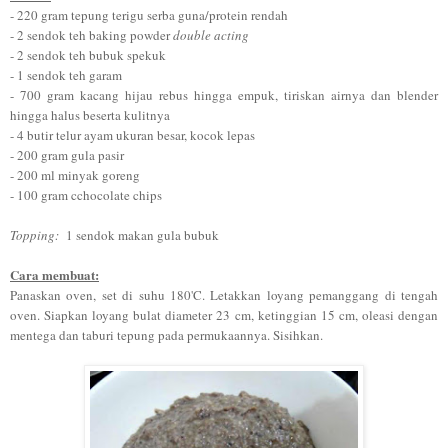
- 220 gram tepung terigu serba guna/protein rendah
- 2 sendok teh baking powder
double acting
- 2 sendok teh bubuk spekuk
- 1 sendok teh garam
- 700 gram kacang hijau rebus hingga empuk, tiriskan airnya dan blender
hingga halus beserta kulitnya
- 4 butir telur ayam ukuran besar, kocok lepas
- 200 gram gula pasir
- 200 ml minyak goreng
- 100 gram cchocolate chips
Topping:
1 sendok makan gula bubuk
Cara membuat:
Panaskan oven, set di suhu 180'C. Letakkan loyang pemanggang di tengah
oven. Siapkan loyang bulat diameter 23 cm, ketinggian 15 cm, oleasi dengan
mentega dan taburi tepung pada permukaannya. Sisihkan.