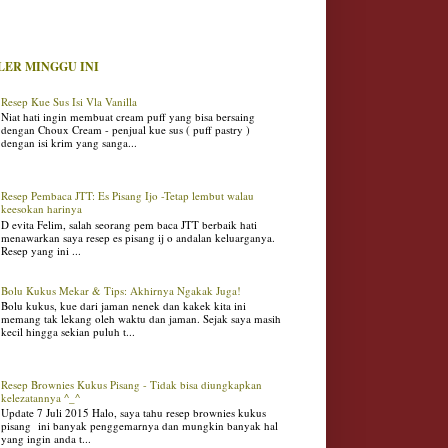
LER MINGGU INI
Resep Kue Sus Isi Vla Vanilla
Niat hati ingin membuat cream puff yang bisa bersaing
dengan Choux Cream - penjual kue sus ( puff pastry )
dengan isi krim yang sanga...
Resep Pembaca JTT: Es Pisang Ijo -Tetap lembut walau
keesokan harinya
D evita Felim, salah seorang pem baca JTT berbaik hati
menawarkan saya resep es pisang ij o andalan keluarganya.
Resep yang ini ...
Bolu Kukus Mekar & Tips: Akhirnya Ngakak Juga!
Bolu kukus, kue dari jaman nenek dan kakek kita ini
memang tak lekang oleh waktu dan jaman. Sejak saya masih
kecil hingga sekian puluh t...
Resep Brownies Kukus Pisang - Tidak bisa diungkapkan
kelezatannya ^_^
Update 7 Juli 2015 Halo, saya tahu resep brownies kukus
pisang ini banyak penggemarnya dan mungkin banyak hal
yang ingin anda t...