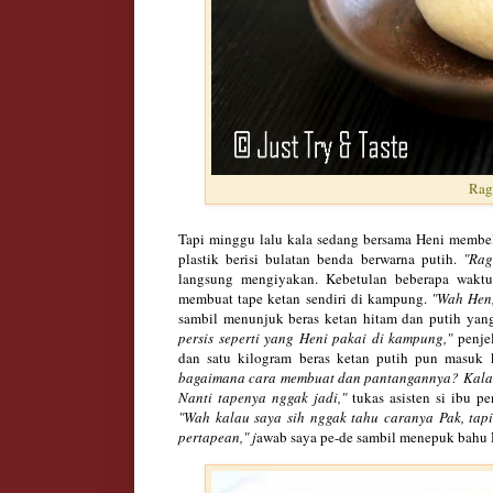
Rag
Tapi minggu lalu kala sedang bersama Heni membel
plastik berisi bulatan benda berwarna putih.
"Ragi
langsung mengiyakan. Kebetulan beberapa wakt
membuat tape ketan sendiri di kampung.
"Wah Hen, 
sambil menunjuk beras ketan hitam dan putih yang 
persis seperti yang Heni pakai di kampung,"
penje
dan satu kilogram beras ketan putih pun masuk 
bagaimana cara membuat dan pantangannya? Kalau 
Nanti tapenya nggak jadi,"
tukas asisten si ibu p
"Wah kalau saya sih nggak tahu caranya Pak, tap
pertapean," j
awab saya pe-de sambil menepuk bahu He