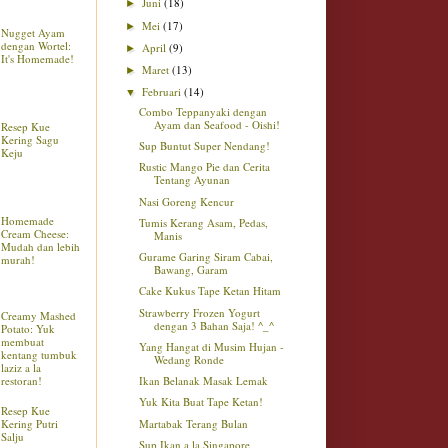
Juni
(18)
►
Mei
(17)
►
Nugget Ayam
dengan Wortel:
April
(9)
►
It's Homemade!
Maret
(13)
►
Februari
(14)
▼
Combo Teppanyaki dengan
Ayam dan Seafood - Oishi!
Resep Kue
Kering Sagu
Sup Buntut Super Nendang!
Keju
Rustic Mango Pie dan Cerita
Tentang Ayunan
Nasi Goreng Kencur
Homemade
Tumis Kerang Asam, Pedas,
Cream Cheese:
Manis
Mudah dan lebih
Gurame Garing Siram Cabai,
murah!
Bawang, Garam
Cake Kukus Tape Ketan Hitam
Strawberry Frozen Yogurt
Creamy Mashed
dengan 3 Bahan Saja! ^_^
Potato: Yuk
membuat
Yang Hangat di Musim Hujan -
kentang tumbuk
Wedang Ronde
laziz a la
restoran!
Ikan Belanak Masak Lemak
Yuk Kita Buat Tape Ketan!
Resep Kue
Martabak Terang Bulan
Kering Putri
Salju
Sup Ikan a la Singapore