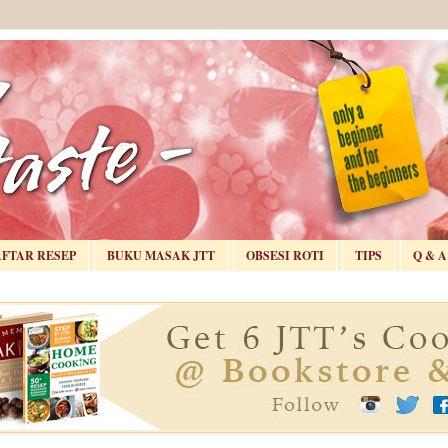
AFTAR RESEP
BUKU MASAK JTT
OBSESI ROTI
TIPS
Q & A