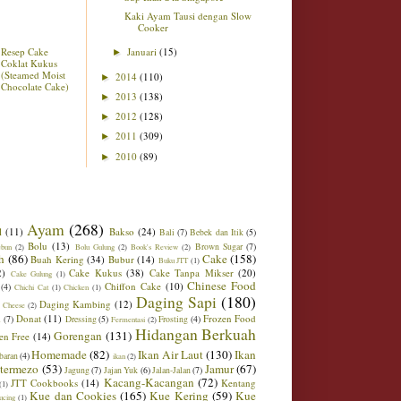
Kaki Ayam Tausi dengan Slow
Cooker
Resep Cake
Januari
(15)
►
Coklat Kukus
(Steamed Moist
2014
(110)
►
Chocolate Cake)
2013
(138)
►
2012
(128)
►
2011
(309)
►
2010
(89)
►
Ayam
(268)
l
(11)
Bakso
(24)
Bali
(7)
Bebek dan Itik
(5)
Bolu
(13)
Brown Sugar
(7)
ebun
(2)
Bolu Gulung
(2)
Book's Review
(2)
h
(86)
Cake
(158)
Buah Kering
(34)
Bubur
(14)
Buku JTT
(1)
2)
Cake Kukus
(38)
Cake Tanpa Mikser
(20)
Cake Gulung
(1)
Chinese Food
Chiffon Cake
(10)
(4)
Chichi Cat
(1)
Chicken
(1)
Daging Sapi
(180)
Daging Kambing
(12)
 Cheese
(2)
Donat
(11)
Frozen Food
m
(7)
Dressing
(5)
Frosting
(4)
Fermentasi
(2)
Hidangan Berkuah
Gorengan
(131)
en Free
(14)
Homemade
(82)
Ikan Air Laut
(130)
Ikan
baran
(4)
ikan
(2)
ntermezo
(53)
Jamur
(67)
Jagung
(7)
Jajan Yuk
(6)
Jalan-Jalan
(7)
Kacang-Kacangan
(72)
JTT Cookbooks
(14)
Kentang
(1)
Kue dan Cookies
(165)
Kue Kering
(59)
Kue
ucing
(1)