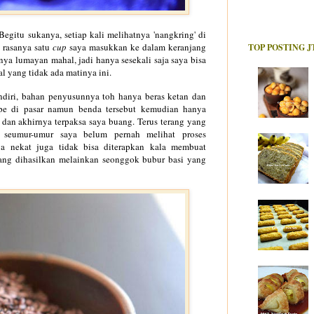
Begitu sukanya, setiap kali melihatnya 'nangkring' di
n rasanya satu
cup
saya masukkan ke dalam keranjang
TOP POSTING J
nya lumayan mahal, jadi hanya sesekali saja saya bisa
 yang tidak ada matinya ini.
diri, bahan penyusunnya toh hanya beras ketan dan
ape di pasar namun benda tersebut kemudian hanya
 dan akhirnya terpaksa saya buang. Terus terang yang
seumur-umur saya belum pernah melihat proses
ya nekat juga tidak bisa diterapkan kala membuat
ang dihasilkan melainkan seonggok bubur basi yang