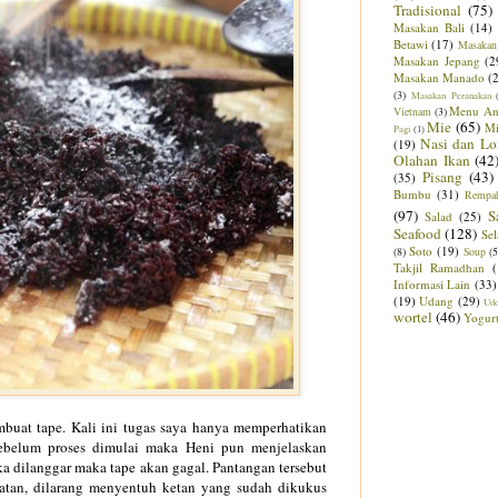
Tradisional
(75)
Masakan Bali
(14)
Betawi
(17)
Masakan
Masakan Jepang
(2
Masakan Manado
(
(3)
Masakan Peranakan
Menu An
Vietnam
(3)
Mie
(65)
M
Pagi
(1)
Nasi dan Lo
(19)
Olahan Ikan
(42
Pisang
(43)
(35)
Bumbu
(31)
Rempa
(97)
S
Salad
(25)
Seafood
(128)
Sel
Soto
(19)
(8)
Soup
(5
Takjil Ramadhan
Informasi Lain
(33)
(19)
Udang
(29)
Ud
wortel
(46)
Yogur
mbuat tape. Kali ini tugas saya hanya memperhatikan
ebelum proses dimulai maka Heni pun menjelaskan
 dilanggar maka tape akan gagal. Pantangan tersebut
uatan, dilarang menyentuh ketan yang sudah dikukus