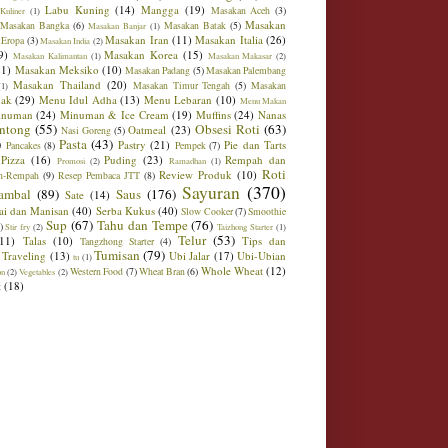
Labu Kuning
(14)
Mangga
(19)
Masakan Aceh
(3)
Kuliner
(1)
Masakan
Masakan Bangka
(6)
Masakan Batak
(5)
Masakan Banjar
(1)
Masakan Iran
(11)
Masakan Italia
(26)
 Eropa
(3)
Masakan India
(2)
9)
Masakan Korea
(15)
Masakan Kalimantan
(1)
Masakan Makasar
(2)
21)
Masakan Meksiko
(10)
Masakan Padang
(5)
Masakan Palembang
Masakan Thailand
(20)
Masakan Timur Tengah
(5)
Masakan
(1)
ak
(29)
Menu Idul Adha
(13)
Menu Lebaran
(10)
Menu Makan
inuman
(24)
Minuman & Ice Cream
(19)
Muffins
(24)
Nanas
ntong
(55)
Obsesi Roti
(63)
Oatmeal
(23)
Nasi Goreng
(5)
)
Pasta
(43)
Pastry
(21)
Pie dan Tarts
Pancakes
(8)
Pempek
(7)
Pizza
(16)
Puding
(23)
Rempah dan
Promosi
(2)
Ramadhan
(1)
Roti
Review Produk
(10)
h-Rempah
(9)
Resep Pembaca JTT
(8)
Sayuran
(370)
ambal
(89)
Saus
(176)
Sate
(14)
ai dan Manisan
(40)
Serba Kukus
(40)
Slow Cooker
(7)
Smoothie
Sup
(67)
Tahu dan Tempe
(76)
)
Stir fry
(2)
Taizhong Starter
(1)
Telur
(53)
(11)
Talas
(10)
Tips dan
Tangzhong Starter
(4)
Tumisan
(79)
Traveling
(13)
Ubi Jalar
(17)
Ubi-Ubian
tu
(1)
Whole Wheat
(12)
Western Food
(7)
Wheat Bran
(6)
on
(2)
Vegetables
(2)
t
(18)