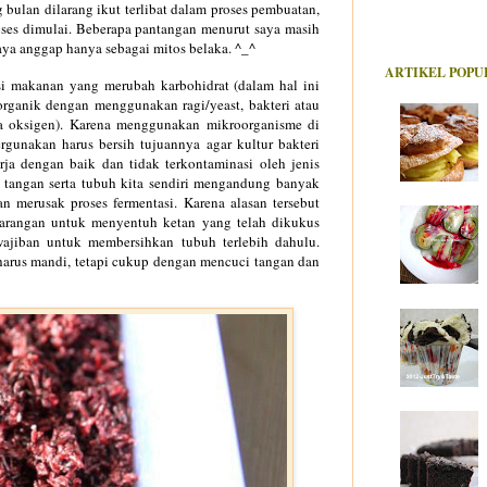
bulan dilarang ikut terlibat dalam proses pembuatan,
oses dimulai. Beberapa pantangan menurut saya masih
saya anggap hanya sebagai mitos belaka. ^_^
ARTIKEL POPU
si makanan yang merubah karbohidrat (dalam hal ini
organik dengan menggunakan ragi/yeast, bakteri atau
a oksigen). Karena menggunakan mikroorganisme di
gunakan harus bersih tujuannya agar kultur bakteri
ja dengan baik dan tidak terkontaminasi oleh jenis
h tangan serta tubuh kita sendiri mengandung banyak
 merusak proses fermentasi. Karena alasan tersebut
arangan untuk menyentuh ketan yang telah dikukus
ewajiban untuk membersihkan tubuh terlebih dahulu.
 harus mandi, tetapi cukup dengan mencuci tangan dan