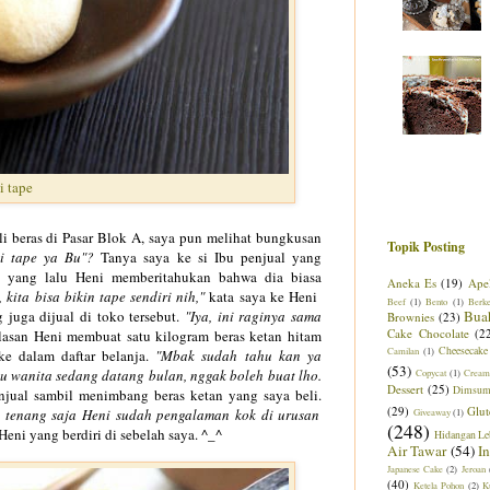
i tape
i beras di Pasar Blok A, saya pun melihat bungkusan
Topik Posting
 tape ya Bu"?
Tanya saya ke si Ibu penjual yang
u yang lalu Heni memberitahukan bahwa dia biasa
Aneka Es
(19)
Ape
kita bisa bikin tape sendiri nih,"
kata saya ke Heni
Beef
(1)
Bento
(1)
Berk
juga dijual di toko tersebut.
"Iya, ini raginya sama
Bua
Brownies
(23)
Cake Chocolate
(2
lasan Heni membuat satu kilogram beras ketan hitam
Cheesecake
Camilan
(1)
ke dalam daftar belanja.
"Mbak sudah tahu kan ya
(53)
wanita sedang datang bulan, nggak boleh buat lho.
Copycat
(1)
Cream
Dessert
(25)
Dimsu
enjual sambil menimbang beras ketan yang saya beli.
(29)
Glut
i tenang saja Heni sudah pengalaman kok di urusan
Giveaway
(1)
(248)
ni yang berdiri di sebelah saya. ^_^
Hidangan Le
Air Tawar
(54)
I
Japanese Cake
(2)
Jeroan
(40)
Ketela Pohon
(2)
K