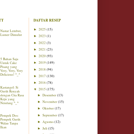
TT
DAFTAR RESEP
2025
(15)
►
Nastar Lembut,
Lumer Dimulut
2023
(1)
►
2022
(3)
►
2021
(23)
►
2020
(93)
►
5 Bahan Saja
2019
(149)
Untuk Cake
►
Pisang yang
2018
(94)
►
Very, Very, Very
Delicious! ^_^
2017
(130)
►
2016
(78)
►
Kastangel: Si
2015
(175)
▼
Gurih Renyah
dengan Cita Rasa
Desember
(13)
►
Keju yang
November
(15)
►
Nendang ^_^
Oktober
(17)
►
September
(17)
Pempek Dos:
►
Pempek Gurih
Agustus
(12)
►
Walau Tanpa
Ikan
Juli
(15)
►