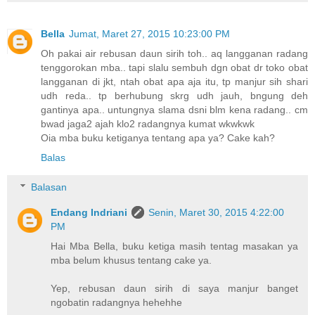
Bella
Jumat, Maret 27, 2015 10:23:00 PM
Oh pakai air rebusan daun sirih toh.. aq langganan radang
tenggorokan mba.. tapi slalu sembuh dgn obat dr toko obat
langganan di jkt, ntah obat apa aja itu, tp manjur sih shari
udh reda.. tp berhubung skrg udh jauh, bngung deh
gantinya apa.. untungnya slama dsni blm kena radang.. cm
bwad jaga2 ajah klo2 radangnya kumat wkwkwk
Oia mba buku ketiganya tentang apa ya? Cake kah?
Balas
Balasan
Endang Indriani
Senin, Maret 30, 2015 4:22:00
PM
Hai Mba Bella, buku ketiga masih tentag masakan ya
mba belum khusus tentang cake ya.
Yep, rebusan daun sirih di saya manjur banget
ngobatin radangnya hehehhe