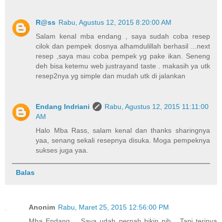
R@ss
Rabu, Agustus 12, 2015 8:20:00 AM
Salam kenal mba endang , saya sudah coba resep
cilok dan pempek dosnya alhamdulillah berhasil ...next
resep ,saya mau coba pempek yg pake ikan. Seneng
deh bisa ketemu web justrayand taste . makasih ya utk
resep2nya yg simple dan mudah utk di jalankan
Endang Indriani
Rabu, Agustus 12, 2015 11:11:00
AM
Halo Mba Rass, salam kenal dan thanks sharingnya
yaa, senang sekali resepnya disuka. Moga pempeknya
sukses juga yaa.
Balas
Anonim
Rabu, Maret 25, 2015 12:56:00 PM
Mba Endang.... Saya udah pernah bikin nih... Tapi terinya