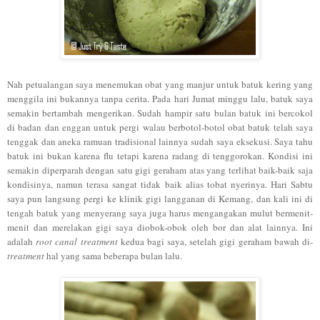
Nah petualangan saya menemukan obat yang manjur untuk batuk kering yang
menggila ini bukannya tanpa cerita. Pada hari Jumat minggu lalu, batuk saya
semakin bertambah mengerikan. Sudah hampir satu bulan batuk ini bercokol
di badan dan enggan untuk pergi walau berbotol-botol obat batuk telah saya
tenggak dan aneka ramuan tradisional lainnya sudah saya eksekusi. Saya tahu
batuk ini bukan karena flu tetapi karena radang di tenggorokan. Kondisi ini
semakin diperparah dengan satu gigi geraham atas yang terlihat baik-baik saja
kondisinya, namun terasa sangat tidak baik alias tobat nyerinya. Hari Sabtu
saya pun langsung pergi ke klinik gigi langganan di Kemang, dan kali ini di
tengah batuk yang menyerang saya juga harus mengangakan mulut bermenit-
menit dan merelakan gigi saya diobok-obok oleh bor dan alat lainnya. Ini
adalah
root canal treatment
kedua bagi saya, setelah gigi geraham bawah di-
treatment
hal yang sama beberapa bulan lalu.