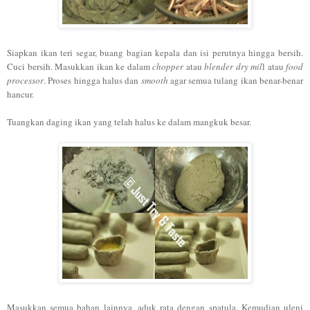
Siapkan ikan teri segar, buang bagian kepala dan isi perutnya hingga bersih.
Cuci bersih. Masukkan ikan ke dalam
chopper
atau
blender dry mil
l atau
food
processor
. Proses hingga halus dan
smooth
agar semua tulang ikan benar-benar
hancur.
Tuangkan daging ikan yang telah halus ke dalam mangkuk besar.
Masukkan semua bahan lainnya, aduk rata dengan spatula. Kemudian uleni