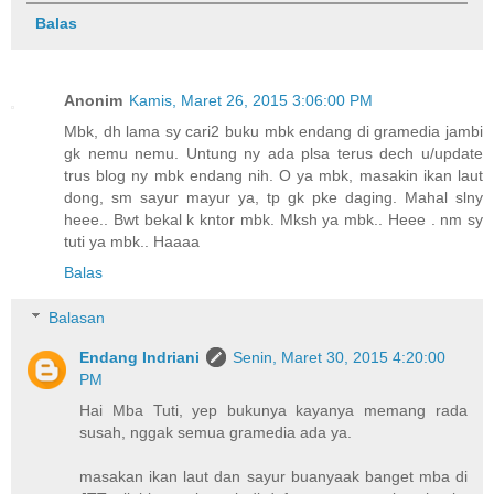
Balas
Anonim
Kamis, Maret 26, 2015 3:06:00 PM
Mbk, dh lama sy cari2 buku mbk endang di gramedia jambi
gk nemu nemu. Untung ny ada plsa terus dech u/update
trus blog ny mbk endang nih. O ya mbk, masakin ikan laut
dong, sm sayur mayur ya, tp gk pke daging. Mahal slny
heee.. Bwt bekal k kntor mbk. Mksh ya mbk.. Heee . nm sy
tuti ya mbk.. Haaaa
Balas
Balasan
Endang Indriani
Senin, Maret 30, 2015 4:20:00
PM
Hai Mba Tuti, yep bukunya kayanya memang rada
susah, nggak semua gramedia ada ya.
masakan ikan laut dan sayur buanyaak banget mba di