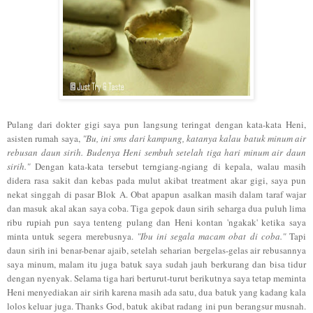
Pulang dari dokter gigi saya pun langsung teringat dengan kata-kata Heni,
asisten rumah saya,
"Bu, ini sms dari kampung, katanya kalau batuk minum air
rebusan daun sirih. Budenya Heni sembuh setelah tiga hari minum air daun
sirih."
Dengan kata-kata tersebut terngiang-ngiang di kepala, walau masih
didera rasa sakit dan kebas pada mulut akibat treatment akar gigi, saya pun
nekat singgah di pasar Blok A. Obat apapun asalkan masih dalam taraf wajar
dan masuk akal akan saya coba. Tiga gepok daun sirih seharga dua puluh lima
ribu rupiah pun saya tenteng pulang dan Heni kontan 'ngakak' ketika saya
minta untuk segera merebusnya.
"Ibu ini segala macam obat di coba."
Tapi
daun sirih ini benar-benar ajaib, setelah seharian bergelas-gelas air rebusannya
saya minum, malam itu juga batuk saya sudah jauh berkurang dan bisa tidur
dengan nyenyak. Selama tiga hari berturut-turut berikutnya saya tetap meminta
Heni menyediakan air sirih karena masih ada satu, dua batuk yang kadang kala
lolos keluar juga. Thanks God, batuk akibat radang ini pun berangsur musnah.