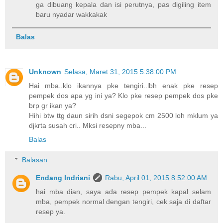
ga dibuang kepala dan isi perutnya, pas digiling item
baru nyadar wakkakak
Balas
Unknown
Selasa, Maret 31, 2015 5:38:00 PM
Hai mba..klo ikannya pke tengiri..lbh enak pke resep
pempek dos apa yg ini ya? Klo pke resep pempek dos pke
brp gr ikan ya?
Hihi btw ttg daun sirih dsni segepok cm 2500 loh mklum ya
djkrta susah cri.. Mksi resepny mba...
Balas
Balasan
Endang Indriani
Rabu, April 01, 2015 8:52:00 AM
hai mba dian, saya ada resep pempek kapal selam
mba, pempek normal dengan tengiri, cek saja di daftar
resep ya.