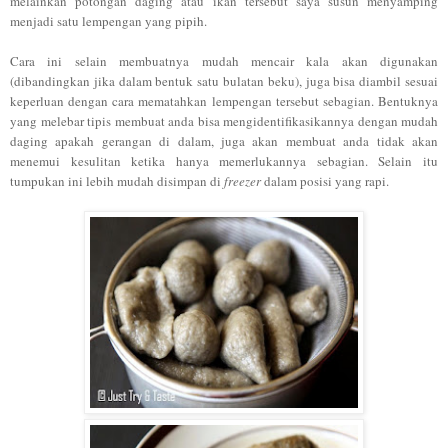
melainkan potongan daging atau ikan tersebut saya susun menyamping
menjadi satu lempengan yang pipih.
Cara ini selain membuatnya mudah mencair kala akan digunakan
(dibandingkan jika dalam bentuk satu bulatan beku), juga bisa diambil sesuai
keperluan dengan cara mematahkan lempengan tersebut sebagian. Bentuknya
yang melebar tipis membuat anda bisa mengidentifikasikannya dengan mudah
daging apakah gerangan di dalam, juga akan membuat anda tidak akan
menemui kesulitan ketika hanya memerlukannya sebagian. Selain itu
tumpukan ini lebih mudah disimpan di
freezer
dalam posisi yang rapi.