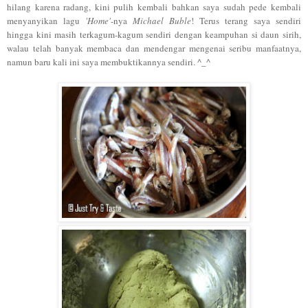
hilang karena radang, kini pulih kembali bahkan saya sudah pede kembali
menyanyikan lagu
'Home'
-nya
Michael Buble
! Terus terang saya sendiri
hingga kini masih terkagum-kagum sendiri dengan keampuhan si daun sirih,
walau telah banyak membaca dan mendengar mengenai seribu manfaatnya,
namun baru kali ini saya membuktikannya sendiri. ^_^