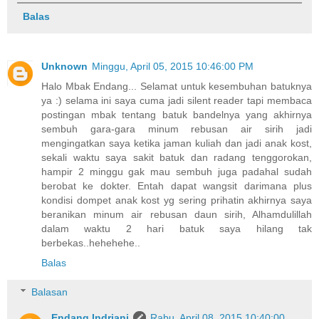
Balas
Unknown
Minggu, April 05, 2015 10:46:00 PM
Halo Mbak Endang... Selamat untuk kesembuhan batuknya
ya :) selama ini saya cuma jadi silent reader tapi membaca
postingan mbak tentang batuk bandelnya yang akhirnya
sembuh gara-gara minum rebusan air sirih jadi
mengingatkan saya ketika jaman kuliah dan jadi anak kost,
sekali waktu saya sakit batuk dan radang tenggorokan,
hampir 2 minggu gak mau sembuh juga padahal sudah
berobat ke dokter. Entah dapat wangsit darimana plus
kondisi dompet anak kost yg sering prihatin akhirnya saya
beranikan minum air rebusan daun sirih, Alhamdulillah
dalam waktu 2 hari batuk saya hilang tak
berbekas..hehehehe..
Balas
Balasan
Endang Indriani
Rabu, April 08, 2015 10:40:00