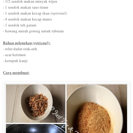
- 1/2 sendok makan minyak wijen
- 1 send
ok maka
n saus tiram
- 1 sendok makan kecap ikan
(optional)
-
4 sendok makan kecap manis
- 1
se
ndok teh garam
-
bawang merah goreng untuk taburan
Bahan pele
ngkap
(option
al):
- telur dadar orak-arik
- acar ketimun
-
kerupuk kanji
Cara membuat: