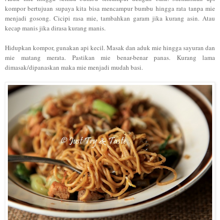
kom
p
or bertujuan
sup
aya
ki
ta bisa mencampur
bumbu
hingga
rata tan
pa
mie
menjadi gosong. Cicipi rasa mie, tambah
kan garam jika kurang asi
n. Atau
kec
ap ma
nis
jika dirasa k
urang manis.
Hidupkan kompor
, gunak
an
api kecil
. M
asak dan aduk mie hingga
sayuran dan
mie matang merata. Pas
tikan mie benar-benar panas.
Kurang lama
dimasak
/dipanaskan maka mie menjadi mudah basi.