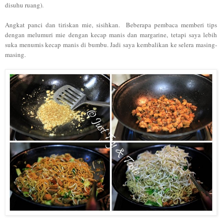
disuhu ruang).
Angkat panci dan tiris
kan mi
e, sisihkan.
Beberapa pem
baca mem
beri tips
denga
n melumuri mie dengan
kecap manis dan margarine, tetapi s
aya lebih
suka menumis kecap manis di bumbu.
Jadi saya kembalikan ke selera masing-
masing.