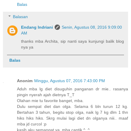
Balas
Balasan
Endang Indriani
Senin, Agustus 08, 2016 9:09:00
AM
thanks mba Archita, sip nanti saya kunjungi balik blog
nya ya
Balas
Anonim
Minggu, Agustus 07, 2016 7:43:00 PM
Aduh mba lg diet disuguhin panganan dr mie.. rasanya
pingin nyerah ajah dietnya T_T
Olahan mie tu favorite banget, mba.
Dulu sempat diet dan olga. Selama 6 bln turun 12 kg.
Bertahan 3 tahun, begitu stop olga, naik lg 7 kg dlm 1 thn
hiks hiks hiks. Skrg mulai lagi diet dn olganya niii.. maaf
mba jd curcol :p
kasih aku semangat ya, mba cantik ^_^