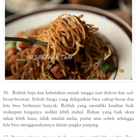
1
6
. Belilah ba
ju dan kebutuhan rumah tangga saat dis
kon dan
sale
besar-besaran.
Selisih harga
yang didapatkan
bisa cukup besar dan
kita bisa ber
hema
t banyak.
Belilah yan
g memiliki kualitas ba
ik
w
alaupun harganya sedik
it lebih mahal
. B
ahan
yang b
aik akan
tahan le
b
ih
lama
, tidak mudah mela
r, pudar
ata
u sobek
sehingga
kita bisa menggunakannya dalam
ja
ngka
panjang.
1
7
. Rawat pakaian den
gan b
ai
k,
cuci
dan s
etrikalah sendiri. Tips