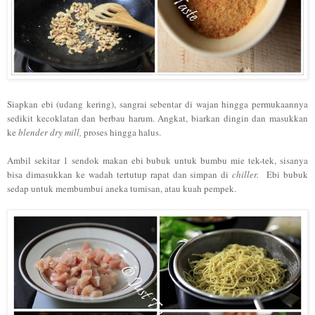
S
iapkan ebi
(ud
an
g kering), s
angrai sebentar di w
aj
an hingga permukaannya
sedikit kecoklatan dan berbau harum. Angkat, biarkan di
ngin dan masukkan
ke
bl
ender dry m
ill
,
proses hingga halus.
Ambil sekitar 1 sendok makan ebi bubuk untuk bumbu mie tek-tek, sisanya
bisa dimasukkan ke w
adah
ter
tutup rapat da
n simpan di
chiller.
Ebi
bubuk
sedap untuk membumbui aneka tu
misa
n,
atau kuah
pempek
.