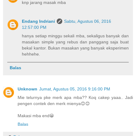
knp jarang masak mba
Endang Indriani
Sabtu, Agustus 06, 2016
12:57:00 PM
hanya setiap minggu sekali mba, sekaligus banyak dan
masakan simple yang rebus dan panggang saja buat
bekal kantor. Bukan masakan yang banyak eksperimen
hehhehe.
Balas
Unknown
Jumat, Agustus 05, 2016 9:16:00 PM
Mie telurnya pke merk apa mba?? Koq cakep yaaa.. Jadi
pengen contek den merk mienya😊😊
Makasi mba end😀
Balas