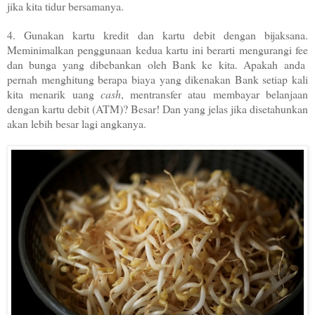
jika kita tidur bersamanya.
4. Gunakan kartu kredit dan kartu
debit dengan bijaksana.
Meminimalk
an penggunaan
kedua kart
u ini berarti mengurangi fee
dan bunga yang dibebankan oleh Bank ke kita.
A
paka
h
anda
pernah menghit
ung berapa
biaya yang dikenakan Bank setiap kali
kita
menarik uang
cas
h
, mentransfer atau membayar be
lanjaan
dengan kartu debit (ATM)?
Besar! Dan
yang jelas jika disetahunkan
akan lebih besar lagi angkanya.