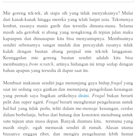
Mie goreng te
k-tek
, ah s
iapa sih yang tidak men
yukainya?
Mulai
dari ka
nak-kanak hing
ga mereka yang
telah
lanjut usia.
Teksturny
a
lembut, rasanya manis gurih dan tersedia
d
imana-man
a. Selama
ma
sih ada gerob
ak si abang yang n
ongkrong di tepian
jala
n maka
kapanp
un dan
dimanapun kita
bisa menyantap
nya. Mem
buatnya
sendiri
se
benarnya sangat mudah
dan
percayalah
rasanya
tidak
kalah dengan
buatan abang
penjua
l m
ie tek-tek langga
nan.
Keunggulan mie goreng buatan sen
diri
adalah kita bisa
membuatnya
from
scratch
, artiny
a
h
idanga
n
ini tetap sedap dengan
bahan apapun yang tersedia
di dapur
saat
itu.
Mem
buat maka
nan
sendiri
juga menun
jang ga
ya hidu
p
frugal
yang
saat in
i sedang saya giatkan dan menunjang pengelolaan keuangan
yang pernah saya bagikan artikelnya
disini
.
Fr
ugal
bu
ka
n berarti
pelit
dan super ngi
rit
.
F
rugal
berarti
menghemat pengeluaran untuk
hal-h
al yang tidak perlu, teliti dalam me-
manage
keuangan, cerdas
dalam berbe
lan
ja
, bebas dari hutang d
an
konsisten
menabung untuk
satu tujuan atau masa depan.
Banyak diantara kita,
teruta
ma yang
masih
single
,
ogah
memasak sendiri di ru
m
ah
.
A
lasan
utama
biasanya enggan
ribet,
dan mengira pengeluaran lebih
hema
t