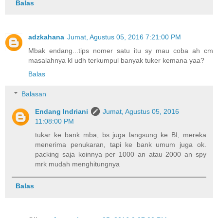
Balas
adzkahana
Jumat, Agustus 05, 2016 7:21:00 PM
Mbak endang...tips nomer satu itu sy mau coba ah cm
masalahnya kl udh terkumpul banyak tuker kemana yaa?
Balas
Balasan
Endang Indriani
Jumat, Agustus 05, 2016
11:08:00 PM
tukar ke bank mba, bs juga langsung ke BI, mereka
menerima penukaran, tapi ke bank umum juga ok.
packing saja koinnya per 1000 an atau 2000 an spy
mrk mudah menghitungnya
Balas