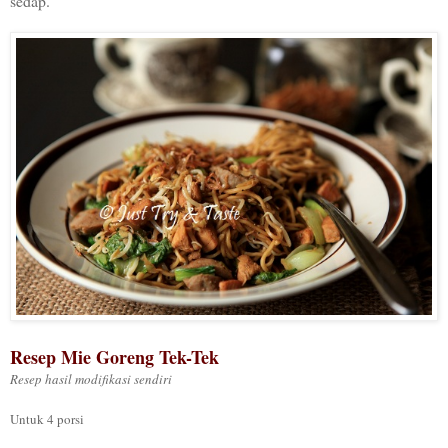
sedap.
Resep Mie Goreng Tek-Tek
Resep hasil modifikasi sendiri
Untuk 4 porsi