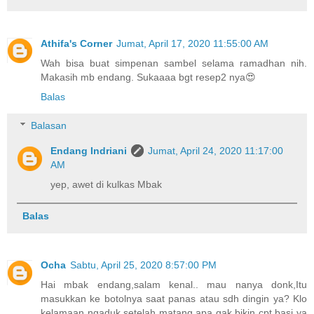
Athifa's Corner
Jumat, April 17, 2020 11:55:00 AM
Wah bisa buat simpenan sambel selama ramadhan nih.
Makasih mb endang. Sukaaaa bgt resep2 nya😍
Balas
Balasan
Endang Indriani
Jumat, April 24, 2020 11:17:00
AM
yep, awet di kulkas Mbak
Balas
Ocha
Sabtu, April 25, 2020 8:57:00 PM
Hai mbak endang,salam kenal.. mau nanya donk,Itu
masukkan ke botolnya saat panas atau sdh dingin ya? Klo
kelamaan ngaduk setelah matang apa gak bikin cpt basi ya