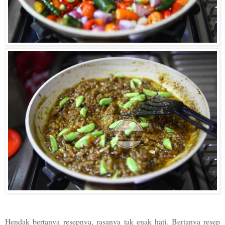
Hendak bertanya resepnya, rasanya tak enak hati. Bertanya resep