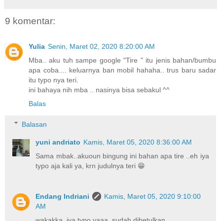
9 komentar:
Yulia
Senin, Maret 02, 2020 8:20:00 AM
Mba.. aku tuh sampe google "Tire " itu jenis bahan/bumbu
apa coba.... keluarnya ban mobil hahaha.. trus baru sadar
itu typo nya teri.
ini bahaya nih mba .. nasinya bisa sebakul ^^
Balas
Balasan
yuni andriato
Kamis, Maret 05, 2020 8:36:00 AM
Sama mbak..akuoun bingung ini bahan apa tire ..eh iya
typo aja kali ya, krn judulnya teri 😁
Endang Indriani
Kamis, Maret 05, 2020 9:10:00
AM
wakakka, iya typo yaaa. sudah dibetulkan