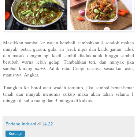
Masukkan sambal ke wajan kembali, tambahkan 4 sendok makan
minyak, petai, garam, gula, air jeruk nipis dan kaldu jamur, aduk
dan masak dengan api kecil sambil diaduk-aduk hingga sambal
berubah warna lebih gelap. Tambahkan teri, dan minyak jika
sambal kurang
moist
. Aduk rata. Cicipi rasanya sesuaikan asin,
manisnya. Angkat.
Tuangkan ke botol atau wadah tertutup, jika sambal benar-benar
tanah dan minyak menumis cukup maka akan tahan selama 1
minggu di suhu ruang dan 3 minggu di kulkas.
Endang Indriani
di
14.22
Berbagi