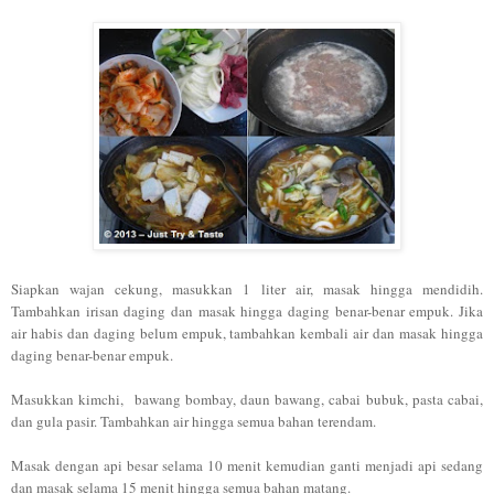
Siapkan
wajan
cekung
, masukkan 1 liter air, masak hingga mendidih.
Tambahkan
irisan daging dan
masak hingga daging benar-benar empuk. Jika
air habis dan daging belum empuk, tambahkan kembali air dan masak hingga
daging benar-benar empuk.
Masukkan
kimchi,
bawang bombay, daun bawang,
cabai bubuk, pasta cabai,
dan g
ula pasir. Tambahkan air hingga semua bahan terenda
m
.
M
asak dengan api
besar se
lama 10 menit kemudian
ganti menjadi api sedang
dan masak selama 15 menit
hingga semua bahan matang.