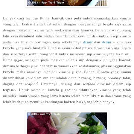
Banyak cara menuju
Ro
ma, banyak cara pula un
tuk memanfaatkan kimchi
yang te
lah berhasil kita buat selain dengan menyantapnya begitu saja yaitu
dengan mengolahnya menjadi aneka masakan lainnya
.
Beberap
a waktu yang
lalu saya membuat
satu
wadah
besar kimchi saw
i puti
h
- untuk resep kimchi
anda bisa klik di postingan saya sebelumnya
disini
dan
di
sini
-
kini rasa
kimchi ya
n
g
saya buat mulai terasa asam aki
bat proses fermentas
i yang terjadi
dan sepertinya waktu yang tepat untuk membuat
sup kimchi yang lezat ini.
Nama
jjigae
mengacu pada masakan sejenis sup dengan kuah yang banya
k
dimana
berbagai jenis ba
han bisa dimasukkan ke dalamnya
,
jika
menggunakan
kimchi maka nama
nya menjadi kimchi jjigae. Bahan lainnya
yang umum
ditambahkan ke dalam sup ini adalah
daun bawang, bawang bombay, tahu
,
daging dan
sea
food
.
Umumnya, daging dan
seafood
dimasak dalam sup
terpi
sah.
Untuk membuat kimchi
jjigae ini dibutuhkan kimchi yang telah
memiliki umur sim
pan yang lama
karena se
lain
memiliki rasa dan aroma yang
lebih kuah juga memiliki kandungan bakteri baik yang lebih banyak.