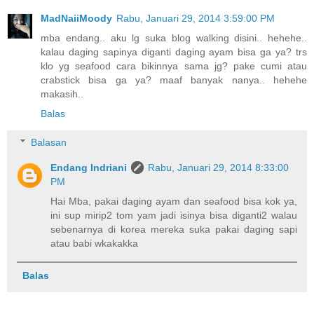
MadNaiiMoody
Rabu, Januari 29, 2014 3:59:00 PM
mba endang.. aku lg suka blog walking disini.. hehehe..
kalau daging sapinya diganti daging ayam bisa ga ya? trs
klo yg seafood cara bikinnya sama jg? pake cumi atau
crabstick bisa ga ya? maaf banyak nanya.. hehehe
makasih..
Balas
Balasan
Endang Indriani
Rabu, Januari 29, 2014 8:33:00
PM
Hai Mba, pakai daging ayam dan seafood bisa kok ya,
ini sup mirip2 tom yam jadi isinya bisa diganti2 walau
sebenarnya di korea mereka suka pakai daging sapi
atau babi wkakakka
Balas