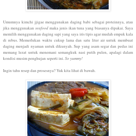
Umu
mnya kimc
h
i jjigae menggunakan daging babi sebaga
i proteinnya, atau
jika menggunakan
seafood
maka jenis ikan tuna yang biasanya dipakai.
Saya
memilih menggunakan daging sapi yang saya iris tipis agar mudah empuk kala
di rebus.
Memerlukan waktu cukup lama dan
satu
liter air untuk me
mbuat
dag
ing menjadi nyaman untuk dikuny
ah. Su
p
yang
asam segar dan pedas ini
memang lezat untuk menemani semangkuk nasi
putih pulen, apala
gi dalam
kondisi musim penghujan seperti ini.
So yummy!
Ingin tahu
resep dan proses
nya? Yuk kita
lihat di bawah.