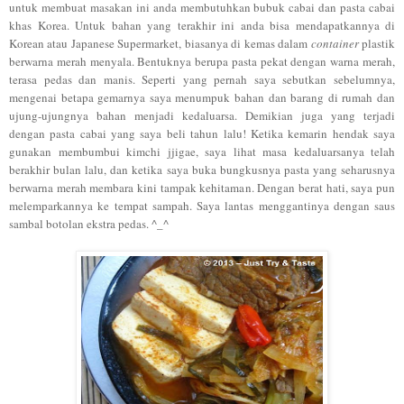
untuk memb
uat masakan ini anda membutuhkan
bubuk cabai dan pasta cabai
khas Korea
.
Untuk bahan yang terakhir ini anda bisa mendapatkannya di
Korean
atau J
apanese Supermarket, biasanya di kemas dalam
container
plastik
berwarna merah menyala.
Bentuknya berupa pasta pekat dengan warna mera
h
,
terasa
pedas dan manis. S
eperti yang pernah saya sebutkan sebelumnya,
mengenai
betapa
gemarnya saya menumpuk bahan dan barang di rumah
dan
ujung-ujungn
ya bahan menjadi kedaluars
a.
Demikian juga yang ter
jadi
dengan pasta cabai yang saya beli tahun lalu! Ketika kemarin hendak saya
gunakan membu
mbui kimchi jj
igae
,
saya lihat masa k
edaluarsanya telah
berakhir bula
n lalu
, dan ketika saya buka bungkusnya
pasta yang seharusnya
berwarna merah membara kini tampak kehitaman. Dengan berat hati
, saya pun
melempa
rkan
nya
ke tempat sampah
.
Saya lantas menggantinya dengan
saus
sambal botolan ekstra pedas. ^_^