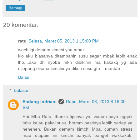
Berbagi
20 komentar:
ratu
Selasa, Maret 05, 2013 1:15:00 PM
wach lgi demam kimchi yaa mbak
klo aku biasanya ditambahin susu segar mbak lebih enak
lho....aku dh nyoba mkn dibikinin ma kakakq yg ada
dijepang disana kimchinya diksh susu gtu....mantab
Balas
Balasan
Endang Indriani
Rabu, Maret 06, 2013 8:16:00
AM
Hai Mba Ratu, thanks tipsnya ya, waaah saya nggak
tahu kalau pakai susu, hmmm pastinya lebiih sedap ya
heheheh. Bukan demam kimchi Mba, cuman stress
mau diapain ini kimchi banyak banget wakkakak.