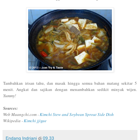
Tambahkan
irisan tahu, dan masak hingga semua bahan matang sekitar 5
menit. Angkat dan sajikan dengan
menambahkan sedikit minyak wijen
.
Yummy
!
Sources:
W
eb Maangchi.com -
Kimchi Stew and Soybean Sprout Side Dis
h
Wikipedia -
Kimchi jjigae
Endang Indriani
di
09.33