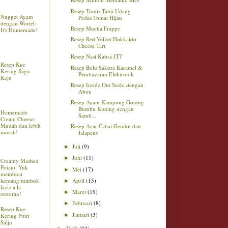
Resep Tumis Tahu Udang
Nugget Ayam
Pedas Tomat Hijau
dengan Wortel:
Resep Mocha Frappe
It's Homemade!
Resep Red Velvet Hokkaido
Cheese Tart
Resep Nasi Kabsa JTT
Resep Kue
Resep Bolu Sakura Karamel &
Kering Sagu
Pembayaran Elektronik
Keju
Resep Inside Out Sushi dengan
Abon
Resep Ayam Kampung Goreng
Bumbu Kuning dengan
Homemade
Samb...
Cream Cheese:
Mudah dan lebih
Resep Acar Cabai Gendot dan
murah!
Jalapeno
Juli
(9)
►
Juni
(11)
►
Creamy Mashed
Potato: Yuk
Mei
(17)
►
membuat
kentang tumbuk
April
(15)
►
laziz a la
Maret
(19)
►
restoran!
Februari
(8)
►
Resep Kue
Januari
(3)
►
Kering Putri
Salju