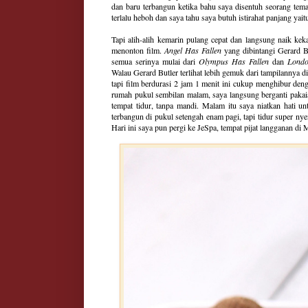
dan baru terbangun ketika bahu saya disentuh seorang te
terlalu heboh dan saya tahu saya butuh istirahat panjang yait
Tapi alih-alih kemarin pulang cepat dan langsung naik ke
menonton film.
Angel Has Fallen
yang dibintangi Gerard Bu
semua serinya mulai dari
Olympus Has Fallen
dan
Londo
Walau Gerard Butler terlihat lebih gemuk dari tampilannya di 
tapi film berdurasi 2 jam 1 menit ini cukup menghibur den
rumah pukul sembilan malam, saya langsung berganti paka
tempat tidur, tanpa mandi. Malam itu saya niatkan hati un
terbangun di pukul setengah enam pagi, tapi tidur super n
Hari ini saya pun pergi ke JeSpa, tempat pijat langganan d