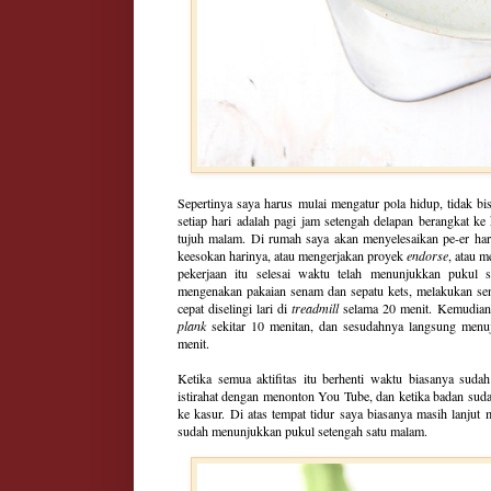
Sepertinya saya harus mulai mengatur pola hidup, tidak bisa
setiap hari adalah pagi jam setengah delapan berangkat ke
tujuh malam. Di rumah saya akan menyelesaikan pe-er hari
keesokan harinya, atau mengerjakan proyek
endorse
, atau 
pekerjaan itu selesai waktu telah menunjukkan pukul
mengenakan pakaian senam dan sepatu kets, melakukan s
cepat diselingi lari di
treadmill
selama 20 menit.
Kemudian 
plank
sekitar 10 menitan, dan sesudahnya langsung menuju
menit.
Ketika semua aktifitas itu berhenti waktu biasanya sud
istirahat dengan menonton You Tube, dan ketika badan sud
ke kasur. Di atas tempat tidur saya biasanya masih lanjut
sudah menunjukkan pukul setengah satu malam.