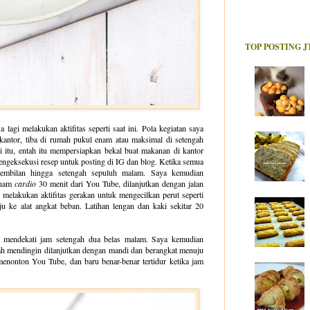
TOP POSTING J
 lagi melakukan aktifitas seperti saat ini. Pola kegiatan saya
 kantor, tiba di rumah pukul enam atau maksimal di setengah
 itu, entah itu mempersiapkan bekal buat makanan di kantor
mengeksekusi resep untuk posting di IG dan blog. Ketika semua
 sembilan hingga setengah sepuluh malam. Saya kemudian
enam
cardio
30 menit dari You Tube, dilanjutkan dengan jalan
melakukan aktifitas gerakan untuk mengecilkan perut seperti
 ke alat angkat beban. Latihan lengan dan kaki sekitar 20
ah mendekati jam setengah dua belas malam. Saya kemudian
ah mendingin dilanjutkan dengan mandi dan berangkat menuju
 menonton You Tube, dan baru benar-benar tertidur ketika jam