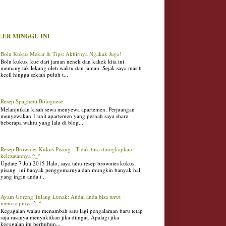
LER MINGGU INI
Bolu Kukus Mekar & Tips: Akhirnya Ngakak Juga!
Bolu kukus, kue dari jaman nenek dan kakek kita ini
memang tak lekang oleh waktu dan jaman. Sejak saya masih
kecil hingga sekian puluh t...
Resep Spaghetti Bolognese
Melanjutkan kisah sewa menyewa apartemen. Perjuangan
menyewakan 1 unit apartemen yang pernah saya share
beberapa waktu yang lalu di blog...
Resep Brownies Kukus Pisang - Tidak bisa diungkapkan
kelezatannya ^_^
Update 7 Juli 2015 Halo, saya tahu resep brownies kukus
pisang ini banyak penggemarnya dan mungkin banyak hal
yang ingin anda t...
Ayam Goreng Tulang Lunak: Andai anda bisa turut
mencicipinya ^_^
Kegagalan walau menambah satu lagi pengalaman baru tetap
saja rasanya menyakitkan jika diingat. Apalagi jika
kegagalan itu berhubun...