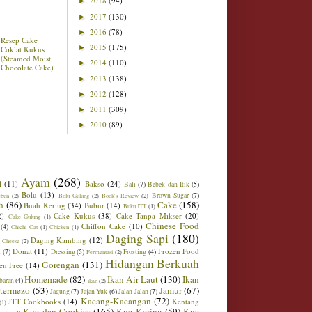
2018
(94)
►
2017
(130)
►
2016
(78)
►
Resep Cake
2015
(175)
►
Coklat Kukus
(Steamed Moist
2014
(110)
►
Chocolate Cake)
2013
(138)
►
2012
(128)
►
2011
(309)
►
2010
(89)
►
Ayam
(268)
l
(11)
Bakso
(24)
Bali
(7)
Bebek dan Itik
(5)
Bolu
(13)
Brown Sugar
(7)
ebun
(2)
Bolu Gulung
(2)
Book's Review
(2)
h
(86)
Cake
(158)
Buah Kering
(34)
Bubur
(14)
Buku JTT
(1)
2)
Cake Kukus
(38)
Cake Tanpa Mikser
(20)
Cake Gulung
(1)
Chinese Food
Chiffon Cake
(10)
(4)
Chichi Cat
(1)
Chicken
(1)
Daging Sapi
(180)
Daging Kambing
(12)
 Cheese
(2)
Donat
(11)
Frozen Food
m
(7)
Dressing
(5)
Frosting
(4)
Fermentasi
(2)
Hidangan Berkuah
Gorengan
(131)
en Free
(14)
Homemade
(82)
Ikan Air Laut
(130)
Ikan
baran
(4)
ikan
(2)
ntermezo
(53)
Jamur
(67)
Jagung
(7)
Jajan Yuk
(6)
Jalan-Jalan
(7)
Kacang-Kacangan
(72)
JTT Cookbooks
(14)
Kentang
(1)
Kue dan Cookies
(165)
Kue Kering
(59)
Kue