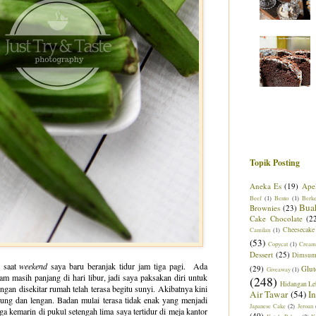
Topik Posting
Aneka Es
(19)
Ape
Beef
(1)
Bento
(1)
Berk
Bua
Brownies
(23)
Cake Chocolate
(2
Cheesecake
Camilan
(1)
(53)
Copycat
(1)
Cream
Dessert
(25)
Dimsu
n saat
weekend
saya baru beranjak tidur jam tiga pagi. Ada
(29)
Glut
Giveaway
(1)
m masih panjang di hari libur, jadi saya paksakan diri untuk
(248)
Hidangan Le
gan disekitar rumah telah terasa begitu sunyi. Akibatnya kini
Air Tawar
(54)
I
gung dan lengan. Badan mulai terasa tidak enak yang menjadi
Japanese Cake
(2)
Jeroan
a kemarin di pukul setengah lima saya tertidur di meja kantor
(40)