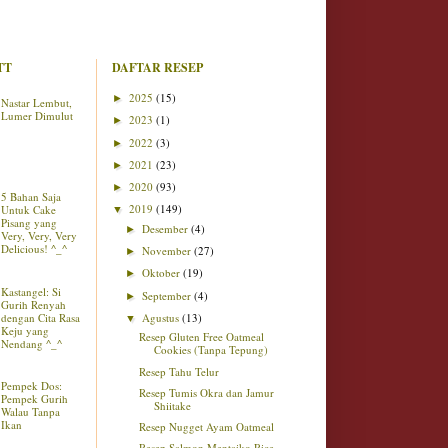
TT
DAFTAR RESEP
2025
(15)
►
Nastar Lembut,
Lumer Dimulut
2023
(1)
►
2022
(3)
►
2021
(23)
►
2020
(93)
►
5 Bahan Saja
2019
(149)
Untuk Cake
▼
Pisang yang
Desember
(4)
►
Very, Very, Very
Delicious! ^_^
November
(27)
►
Oktober
(19)
►
Kastangel: Si
September
(4)
►
Gurih Renyah
dengan Cita Rasa
Agustus
(13)
▼
Keju yang
Resep Gluten Free Oatmeal
Nendang ^_^
Cookies (Tanpa Tepung)
Resep Tahu Telur
Pempek Dos:
Resep Tumis Okra dan Jamur
Pempek Gurih
Shiitake
Walau Tanpa
Ikan
Resep Nugget Ayam Oatmeal
Resep Salmon Mentaiko Rice