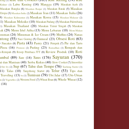
ucing
(1)
Labu Kuning
(14)
Mangga
(19)
Masakan Aceh
(3)
Kuliner
(1)
Masakan
Masakan Bangka
(6)
Masakan Batak
(5)
Masakan Banjar
(1)
Masakan Iran
(11)
Masakan Italia
(26)
 Eropa
(3)
Masakan India
(2)
9)
Masakan Korea
(15)
Masakan Kalimantan
(1)
Masakan Makasar
(2)
21)
Masakan Meksiko
(10)
Masakan Padang
(5)
Masakan Palembang
Masakan Thailand
(20)
Masakan Timur Tengah
(5)
Masakan
(1)
ak
(29)
Menu Idul Adha
(13)
Menu Lebaran
(10)
Menu Makan
inuman
(24)
Minuman & Ice Cream
(19)
Muffins
(24)
Nanas
ntong
(55)
Obsesi Roti
(63)
Oatmeal
(23)
Nasi Goreng
(5)
)
Pasta
(43)
Pastry
(21)
Pie dan Tarts
Pancakes
(8)
Pempek
(7)
Pizza
(16)
Puding
(23)
Rempah dan
Promosi
(2)
Ramadhan
(1)
Roti
Review Produk
(10)
h-Rempah
(9)
Resep Pembaca JTT
(8)
Sayuran
(370)
ambal
(89)
Saus
(176)
Sate
(14)
ai dan Manisan
(40)
Serba Kukus
(40)
Slow Cooker
(7)
Smoothie
Sup
(67)
Tahu dan Tempe
(76)
)
Stir fry
(2)
Taizhong Starter
(1)
Telur
(53)
(11)
Talas
(10)
Tips dan
Tangzhong Starter
(4)
Tumisan
(79)
Traveling
(13)
Ubi Jalar
(17)
Ubi-Ubian
tu
(1)
Whole Wheat
(12)
Western Food
(7)
Wheat Bran
(6)
on
(2)
Vegetables
(2)
t
(18)