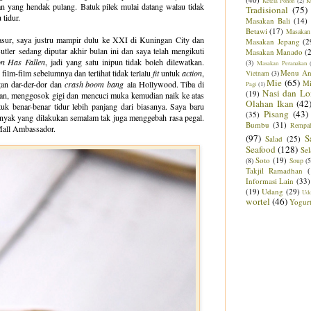
Ketela Pohon
(2)
K
man yang hendak pulang.
Batuk pilek mulai datang walau tidak
Tradisional
(75)
u tidur.
Masakan Bali
(14)
Betawi
(17)
Masakan
kasur, saya justru mampir dulu ke XXI di Kuningan City dan
Masakan Jepang
(2
tler sedang diputar akhir bulan ini dan saya telah mengikuti
Masakan Manado
(
n Has Fallen
, jadi yang satu inipun tidak boleh dilewatkan.
(3)
Masakan Peranakan
film-film sebelumnya dan terlihat tidak terlalu
fit
untuk
action
,
Menu An
Vietnam
(3)
Mie
(65)
M
gan dar-der-dor dan
crash boom bang
ala Hollywood. Tiba di
Pagi
(1)
Nasi dan Lo
(19)
ian, menggosok gigi dan mencuci muka kemudian naik ke atas
Olahan Ikan
(42
tuk benar-benar tidur lebih panjang dari biasanya. Saya baru
Pisang
(43)
(35)
yenyak yang dilakukan semalam tak juga menggebah rasa pegal.
Bumbu
(31)
Rempa
i Mall Ambassador.
(97)
S
Salad
(25)
Seafood
(128)
Sel
Soto
(19)
(8)
Soup
(5
Takjil Ramadhan
Informasi Lain
(33)
(19)
Udang
(29)
Ud
wortel
(46)
Yogur