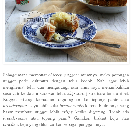
Sebagaimana membuat
chicken nugget
umumnya, maka potongan
nugget perlu dilumuri dengan telur kocok. Nah agar lebih
menghemat telur dan mengurangi rasa amis saya menambahkan
susu cair ke dalam kocokan telur,
skip
susu jika dirasa terlalu ribet.
Nugget pisang kemudian digulingkan ke tepung panir atau
breadcrumbs
, saya lebih suka
breadcrumbs
karena butirannya yang
kasar membuat nugget lebih
crispy
ketika digoreng. Tidak ada
breadcrumbs
atau tepung panir? Gunakan biskuit keju atau
crackers
keju yang dihancurkan sebagai penggantinya.