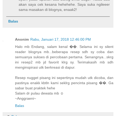
akan saya cek kesana hehehehe. Saya suka ngileeer
sama masakan di blognya, enaak2!
Balas
Anonim
Rabu, Januari 17, 2018 12:46:00 PM
Halo mb Endang, salam kenal ��. Selama ini sy silent
reader blognya mb...beberapa resep sdh sy coba dan
semuanya sukses di percobaan pertama. Senangnya...skrg
ini resep2 mb jd favorit klrg sy. Terimakasih mb sdh
menginspirasi utk berkreasi di dapur.
Resep nugget pisang ini sepertinya mudah utk dicoba, dan
pastinya enakk kbtln kami seklrg pencinta pisang ��. Ga
sabar buat praktek hehe
Salam dr pulau dewata mb ☺
~Anggraeni~
Balas