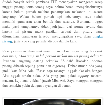
Sudah banyak sekali pembaca JTT menanyakan mengenai resep
nugget pisang, terus terang saya belum berani mengeksekusinya
karena belum pernah melihat penampakan makanan ini secara
langsung. Walau belum pernah tapi sebenarnya saya sudah
memiliki gambaran akan bentuk dan rasanya. Bernama nugget
maka pasti tampilannya tidak jauh-jauh dari nugget ayam, dan
karena ini pisang maka pastilah terbuat dari pisang yang
dilumatkan. Gambaran tersebut mengingatkan saya akan
bingka
pisang
, jenis kue yang pernah dicoba dahulu kala.
Rasa penasaran akan makanan ini membuat saya iseng berteriak
dari meja,
"Ada yang sudah pernah makan nugget pisang belum?"
Jawaban langsung datang seketika. "Sudah! Biasalah, adonan
pisang dikasih tepung panir dan digoreng. Dekat rumah ada yang
jual," kata Mba Ade. "Biasa saja rasanya, nggak oke-oke banget.
Aku nggak terlalu suka. Ada yang jual pakai
topping
macam-
macam, keju atau coklat," jawab Mba Ani. Saya manggut-manggut
dan semakin yakin dengan bayangan di benak.