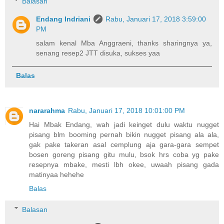
Balasan
Endang Indriani
Rabu, Januari 17, 2018 3:59:00
PM
salam kenal Mba Anggraeni, thanks sharingnya ya,
senang resep2 JTT disuka, sukses yaa
Balas
nararahma
Rabu, Januari 17, 2018 10:01:00 PM
Hai Mbak Endang, wah jadi keinget dulu waktu nugget
pisang blm booming pernah bikin nugget pisang ala ala,
gak pake takeran asal cemplung aja gara-gara sempet
bosen goreng pisang gitu mulu, bsok hrs coba yg pake
resepnya mbake, mesti lbh okee, uwaah pisang gada
matinyaa hehehe
Balas
Balasan