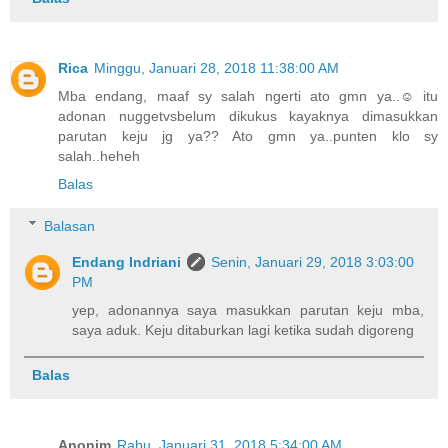
Rica
Minggu, Januari 28, 2018 11:38:00 AM
Mba endang, maaf sy salah ngerti ato gmn ya..☺ itu
adonan nuggetvsbelum dikukus kayaknya dimasukkan
parutan keju jg ya?? Ato gmn ya..punten klo sy
salah..heheh
Balas
Balasan
Endang Indriani
Senin, Januari 29, 2018 3:03:00
PM
yep, adonannya saya masukkan parutan keju mba,
saya aduk. Keju ditaburkan lagi ketika sudah digoreng
Balas
Anonim
Rabu, Januari 31, 2018 5:34:00 AM