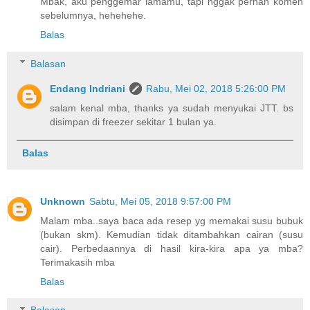
Mbak, aku penggemar lamamu, tapi nggak pernah komen
sebelumnya, hehehehe.
Balas
Balasan
Endang Indriani
Rabu, Mei 02, 2018 5:26:00 PM
salam kenal mba, thanks ya sudah menyukai JTT. bs
disimpan di freezer sekitar 1 bulan ya.
Balas
Unknown
Sabtu, Mei 05, 2018 9:57:00 PM
Malam mba..saya baca ada resep yg memakai susu bubuk
(bukan skm). Kemudian tidak ditambahkan cairan (susu
cair). Perbedaannya di hasil kira-kira apa ya mba?
Terimakasih mba
Balas