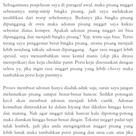
Sebagaimana penjelasan saya di paragraf awal, maka pisang nugget
sebenarnya mirip-mirip bingka pisang, jadi saya melakukan
modifikasi dari resep sebelumnya. Bedanya jika bingka pisang
dipanggang di oven maka adonan pisang nugget saya kukus
sebentar diatas kompor. Apakah adonan pisang nugget ini bisa
dipanggang dan menjadi bingka pisang? Yep, tentu saja bisa. Terus
terang saya penggemar berat bingka pisang, aroma pisang menjadi
lebih nendang tatkala adonan dipanggang. Agar rasa nugget lebih
spesial, saya menambahkan susu kental manis (
skip
jika dirasa
merepotkan) dan keju cheddar parut. Porsi keju disesuaikan dengan
selera ya, jika ingin rasa nugget pisang yang lebih
cheesy
maka
tambahkan porsi keju parutnya.
Proses membuat adonan hanya diaduk-aduk saja, saran saya jangan
melumatkan pisang sampai benar-benar hancur. Sedikit potongan
kecil akan membuat adonan menjadi lebih cantik. Adonan
kemudian dimasukkan ke dalam loyang dan dikukus hingga keras
dan matang. Nah agar nugget tidak hancur kala dipotong-potong
maka diamkan hingga benar-benar dingin. Tekstur nugget padat tapi
tidak lembek, jadi jika anda menginginkan nugget pisang yang
lebih lunak maka tambahkan porsi pisang dan susu cair, atau jika