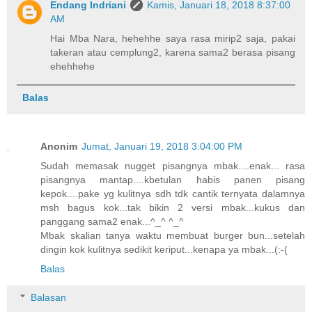
Endang Indriani
Kamis, Januari 18, 2018 8:37:00
AM
Hai Mba Nara, hehehhe saya rasa mirip2 saja, pakai
takeran atau cemplung2, karena sama2 berasa pisang
ehehhehe
Balas
Anonim
Jumat, Januari 19, 2018 3:04:00 PM
Sudah memasak nugget pisangnya mbak....enak... rasa
pisangnya mantap....kbetulan habis panen pisang
kepok....pake yg kulitnya sdh tdk cantik ternyata dalamnya
msh bagus kok...tak bikin 2 versi mbak...kukus dan
panggang sama2 enak...^_^ ^_^
Mbak skalian tanya waktu membuat burger bun...setelah
dingin kok kulitnya sedikit keriput...kenapa ya mbak...(:-(
Balas
Balasan