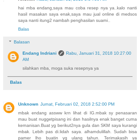
hai mba endang,saya mau coba resep nya ya..kalo nanti
hasil masakan saya enak,saya mau jual online di medsos
saya nanti itung2 nambah penghasilan suami..
Balas
Balasan
Endang Indriani
Rabu, Januari 31, 2018 10:27:00
AM
silahkan mba, moga suka resepnya ya
Balas
Unknown
Jumat, Februari 02, 2018 2:52:00 PM
mbak endang assww krn lihat di IG.mbak sy penasaran
mau buat nuggetpisang ini dan hasilnya enak banget cuma
kemanisan.Buat yg berikut2nya gula dan SKM saya kurangi
mbak. Lebih pas di.lidah saya. alhamdulillah. Sudah bisa
pamer lho buatin yg ulang tahun. Terimakasih ya