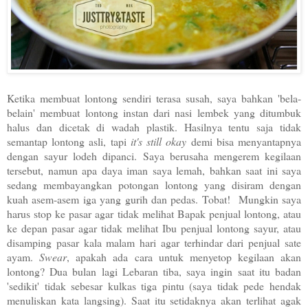
Ketika membuat lontong sendiri terasa susah, saya bahkan 'bela-
belain' membuat lontong instan dari nasi lembek yang ditumbuk
halus dan dicetak di wadah plastik. Hasilnya tentu saja tidak
semantap lontong asli, tapi
it's still okay
demi bisa menyantapnya
dengan sayur lodeh dipanci.
Saya berusaha mengerem kegilaan
tersebut, namun apa daya iman saya lemah, bahkan saat ini saya
sedang membayangkan potongan lontong yang disiram dengan
kuah asem-asem iga yang gurih dan pedas. Tobat! Mungkin saya
harus stop ke pasar agar tidak melihat Bapak penjual lontong, atau
ke depan pasar agar tidak melihat Ibu penjual lontong sayur, atau
disamping pasar kala malam hari agar terhindar dari penjual sate
ayam.
Swear
, apakah ada cara untuk menyetop kegilaan akan
lontong? Dua bulan lagi Lebaran tiba, saya ingin saat itu badan
'sedikit' tidak sebesar kulkas tiga pintu (saya tidak pede hendak
menuliskan kata langsing). Saat itu setidaknya akan terlihat agak