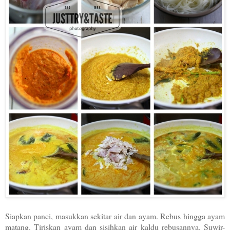
Siapkan panci, masukkan sekitar air dan ayam. Rebus hingga ayam
matang. Tiriskan ayam dan sisihkan air kaldu rebusannya. Suwir-