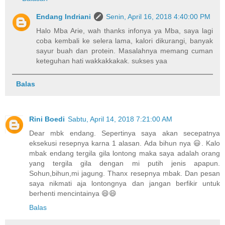
Endang Indriani
Senin, April 16, 2018 4:40:00 PM
Halo Mba Arie, wah thanks infonya ya Mba, saya lagi
coba kembali ke selera lama, kalori dikurangi, banyak
sayur buah dan protein. Masalahnya memang cuman
keteguhan hati wakkakkakak. sukses yaa
Balas
Rini Boedi
Sabtu, April 14, 2018 7:21:00 AM
Dear mbk endang. Sepertinya saya akan secepatnya
eksekusi resepnya karna 1 alasan. Ada bihun nya 😃. Kalo
mbak endang tergila gila lontong maka saya adalah orang
yang tergila gila dengan mi putih jenis apapun.
Sohun,bihun,mi jagung. Thanx resepnya mbak. Dan pesan
saya nikmati aja lontongnya dan jangan berfikir untuk
berhenti mencintainya 😄😄
Balas