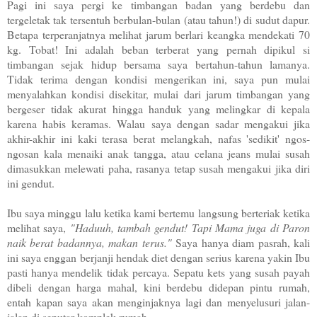
Pagi ini saya pergi ke timbangan badan yang berdebu dan
tergeletak tak tersentuh berbulan-bulan (atau tahun!) di sudut dapur.
Betapa terperanjatnya melihat jarum berlari keangka mendekati 70
kg. Tobat! Ini adalah beban terberat yang pernah dipikul si
timbangan sejak hidup bersama saya bertahun-tahun lamanya.
Tidak terima dengan kondisi mengerikan ini, saya pun mulai
menyalahkan kondisi disekitar, mulai dari jarum timbangan yang
bergeser tidak akurat hingga handuk yang melingkar di kepala
karena habis keramas. Walau saya dengan sadar mengakui jika
akhir-akhir ini kaki terasa berat melangkah, nafas 'sedikit' ngos-
ngosan kala menaiki anak tangga, atau celana jeans mulai susah
dimasukkan melewati paha, rasanya tetap susah mengakui jika diri
ini gendut.
Ibu saya minggu lalu ketika kami bertemu langsung berteriak ketika
melihat saya,
"Haduuh, tambah gendut! Tapi Mama juga di Paron
naik berat badannya, makan terus."
Saya hanya diam pasrah, kali
ini saya enggan berjanji hendak diet dengan serius karena yakin Ibu
pasti hanya mendelik tidak percaya. Sepatu kets yang susah payah
dibeli dengan harga mahal, kini berdebu didepan pintu rumah,
entah kapan saya akan menginjaknya lagi dan menyelusuri jalan-
jalan di seputar komplek rumah.