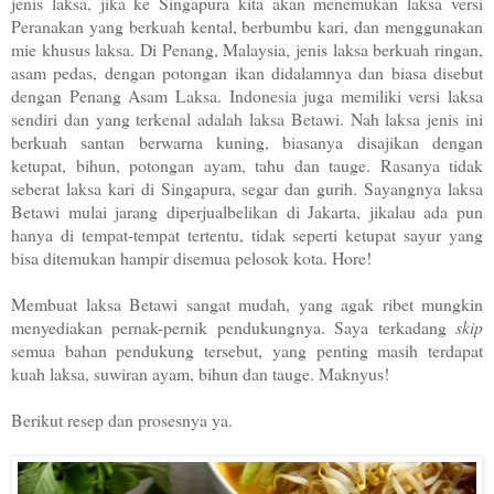
jenis laksa, jika ke Singapura kita akan menemukan laksa versi
Peranakan yang berkuah kental, berbumbu kari, dan menggunakan
mie khusus laksa. Di Penang, Malaysia, jenis laksa berkuah ringan,
asam pedas, dengan potongan ikan didalamnya dan biasa disebut
dengan Penang Asam Laksa. Indonesia juga memiliki versi laksa
sendiri dan yang terkenal adalah laksa Betawi. Nah laksa jenis ini
berkuah santan berwarna kuning, biasanya disajikan dengan
ketupat, bihun, potongan ayam, tahu dan tauge. Rasanya tidak
seberat laksa kari di Singapura, segar dan gurih. Sayangnya laksa
Betawi mulai jarang diperjualbelikan di Jakarta, jikalau ada pun
hanya di tempat-tempat tertentu, tidak seperti ketupat sayur yang
bisa ditemukan hampir disemua pelosok kota. Hore!
Membuat laksa Betawi sangat mudah, yang agak ribet mungkin
menyediakan pernak-pernik pendukungnya. Saya terkadang
skip
semua bahan pendukung tersebut, yang penting masih terdapat
kuah laksa, suwiran ayam, bihun dan tauge. Maknyus!
Berikut resep dan prosesnya ya.