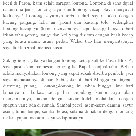
kecil di Paron, kami selalu sarapan lontong. Lontong di sana dijual
dalam dua jenis, lontong sayur dan lontong kecap. Saya menyukai
keduanya! Lontong sayurnya terbuat dari sayur lodeh dengan
kacang panjang, labu air (jipan) dan kacang tolo, sedangkan
lontong kecapnya (kami menyebutnya tepo kecap) hanya diberi
irisan tahu goreng, tauge dan kol yang disiram dengan kuah kecap
yang terasa manis, asam, pedas. Walau tiap hari menyantapnya,
saya tidak pernah merasa bosan.
Saking tergila-gilanya dengan lontong, setiap kali ke Pasar Blok A,
saya pasti akan memesan lontong ke Bapak penjual tahu. Beliau
selalu menyediakan lontong yang cepat sekali diserbu pembeli, jadi
saya memesannya di hari Sabtu, dan di hari Minggunya tinggal
ditenteng pulang. Lontong-lontong ini tahan hingga lima hari
lamanya di kulkas, setiap hari sepulang kantor saya akan
menyantapnya, bukan dengan sayur lodeh melainkan dengan
apapun yang ada di rumah. Sambal pecel, asem-asem daging, sayur
asem, tumis tempe, sambal terasi, selama dimakan dengan lontong
maka apapun menurut saya sedap rasanya.