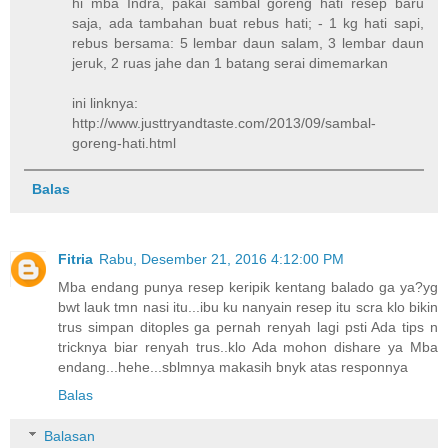
hi mba Indra, pakai sambal goreng hati resep baru
saja, ada tambahan buat rebus hati; - 1 kg hati sapi,
rebus bersama: 5 lembar daun salam, 3 lembar daun
jeruk, 2 ruas jahe dan 1 batang serai dimemarkan
ini linknya:
http://www.justtryandtaste.com/2013/09/sambal-
goreng-hati.html
Balas
Fitria
Rabu, Desember 21, 2016 4:12:00 PM
Mba endang punya resep keripik kentang balado ga ya?yg
bwt lauk tmn nasi itu...ibu ku nanyain resep itu scra klo bikin
trus simpan ditoples ga pernah renyah lagi psti Ada tips n
tricknya biar renyah trus..klo Ada mohon dishare ya Mba
endang...hehe...sblmnya makasih bnyk atas responnya
Balas
Balasan