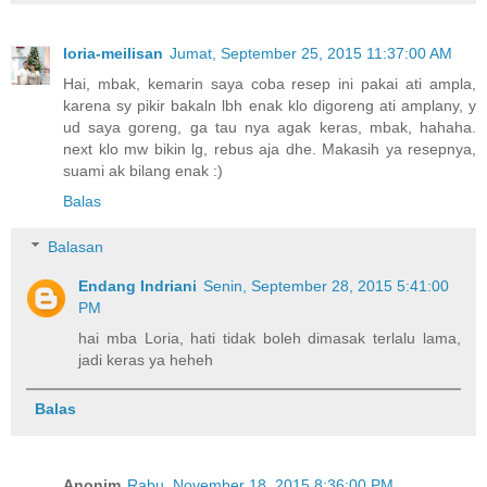
loria-meilisan
Jumat, September 25, 2015 11:37:00 AM
Hai, mbak, kemarin saya coba resep ini pakai ati ampla,
karena sy pikir bakaln lbh enak klo digoreng ati amplany, y
ud saya goreng, ga tau nya agak keras, mbak, hahaha.
next klo mw bikin lg, rebus aja dhe. Makasih ya resepnya,
suami ak bilang enak :)
Balas
Balasan
Endang Indriani
Senin, September 28, 2015 5:41:00
PM
hai mba Loria, hati tidak boleh dimasak terlalu lama,
jadi keras ya heheh
Balas
Anonim
Rabu, November 18, 2015 8:36:00 PM