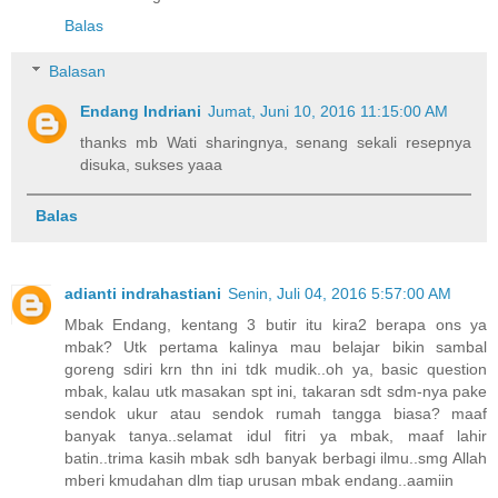
Balas
Balasan
Endang Indriani
Jumat, Juni 10, 2016 11:15:00 AM
thanks mb Wati sharingnya, senang sekali resepnya
disuka, sukses yaaa
Balas
adianti indrahastiani
Senin, Juli 04, 2016 5:57:00 AM
Mbak Endang, kentang 3 butir itu kira2 berapa ons ya
mbak? Utk pertama kalinya mau belajar bikin sambal
goreng sdiri krn thn ini tdk mudik..oh ya, basic question
mbak, kalau utk masakan spt ini, takaran sdt sdm-nya pake
sendok ukur atau sendok rumah tangga biasa? maaf
banyak tanya..selamat idul fitri ya mbak, maaf lahir
batin..trima kasih mbak sdh banyak berbagi ilmu..smg Allah
mberi kmudahan dlm tiap urusan mbak endang..aamiin