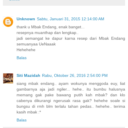
Unknown
Sabtu, Januari 31, 2015 12:14:00 AM
thank u Mbak Endang, enak banget...
resepnya muanthap dan lengkap..
jadi semangat ke dapur karna resep dari Mbak Endang
semuanyaa UeNaaak
Hehehehe
Balas
Siti Mazidah
Rabu, Oktober 26, 2016 2:54:00 PM
siang mbak endang.. ayam wokunya menggoda euy, liat
gambarnya aja jadi ngiler... hehe.. itu bumbu halusnya
memang gak pake bawang putih kah mbak? dan klo
cabenya dikurangi ngerusak rasa gak? hehehe soale si
bungsu di rmh blm terlalu tahan pedas.. hehehe.. terima
kasih mbak :*
Balas